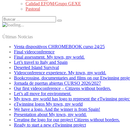
Calidad EFQM/Grupo GEXE
Pastoral
Últimas Noticias
Venta dispositivos CHROMEBOOK curso 24/25
Final videoconference
Final assessment. My town, my world.
Let’s travel to Italy and Spain
Deserted Island Survival
Videoconference experience. My town, my world.
Bookcrossing, documentaries and films on our Etwinning proje
Jornada de puertas abiertas CURSO 2026/2027
Our first videoconference – Citizens without borders.
Let’s all move for environment.
My town, my world has logo to represent the eTwinning projec
eTwinning logos My town, my world
We have a logo. And the winner is from Spain!
Presentation about My town, my world.
Creating the logo for our project Citizens without borders.
Ready to start a new eTwinning project