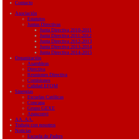
Contacto
Asociación
Estatutos
Juntas Directivas
Junta Directiva 2010-2011
Junta Directiva 2011-2012
Junta Directiva 2012-2013
Junta Directiva 2013-2014
Junta Directiva 2014-2015
Organización
Asambleas
Directiva
Reuniones Directiva
Comisiones
Calidad EFQM
Sinergias
Escuelas Católicas
Concapa
Grupo GEXE
Apasconvi
AA. AA.
Trabaja con nosotros
Noticias
Escuela de Padres