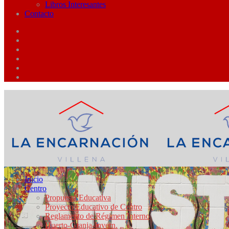
Libros Interesantes
Contacto
Inicio
Centro
Propuesta Educativa
Proyecto Educativo de Centro
Reglamento de Régimen Interno
Huerto-Granja-Invern.