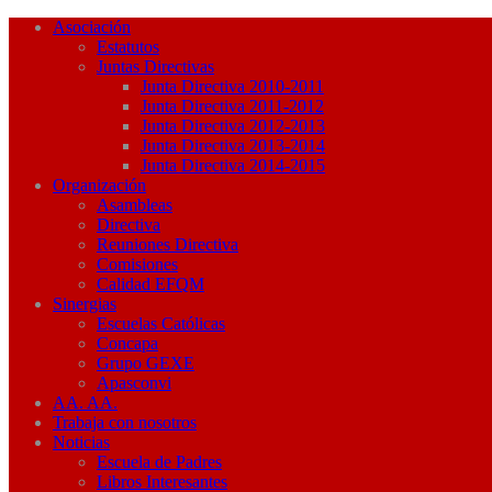
Asociación
Estatutos
Juntas Directivas
Junta Directiva 2010-2011
Junta Directiva 2011-2012
Junta Directiva 2012-2013
Junta Directiva 2013-2014
Junta Directiva 2014-2015
Organización
Asambleas
Directiva
Reuniones Directiva
Comisiones
Calidad EFQM
Sinergias
Escuelas Católicas
Concapa
Grupo GEXE
Apasconvi
AA. AA.
Trabaja con nosotros
Noticias
Escuela de Padres
Libros Interesantes