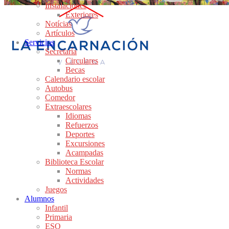
Instalaciones
Exteriores
Notícias
Artículos
Servicios
Secretaría
Circulares
Becas
Calendario escolar
Autobus
Comedor
Extraescolares
Idiomas
Refuerzos
Deportes
Excursiones
Acampadas
Biblioteca Escolar
Normas
Actividades
Juegos
Alumnos
Infantil
Primaria
ESO