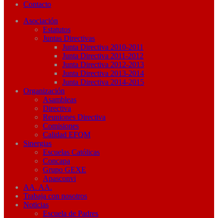
Contacto
Asociación
Estatutos
Juntas Directivas
Junta Directiva 2010-2011
Junta Directiva 2011-2012
Junta Directiva 2012-2013
Junta Directiva 2013-2014
Junta Directiva 2014-2015
Organización
Asambleas
Directiva
Reuniones Directiva
Comisiones
Calidad EFQM
Sinergias
Escuelas Católicas
Concapa
Grupo GEXE
Apasconvi
AA. AA.
Trabaja con nosotros
Noticias
Escuela de Padres