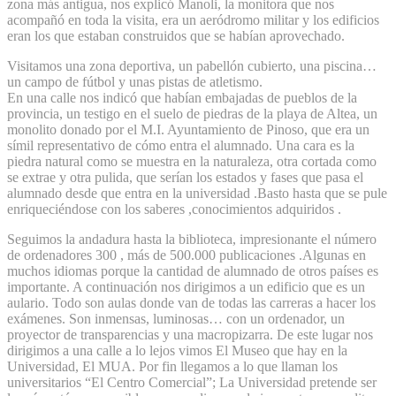
zona más antigua, nos explicó Manoli, la monitora que nos
acompañó en toda la visita, era un aeródromo militar y los edificios
eran los que estaban construidos que se habían aprovechado.
Visitamos una zona deportiva, un pabellón cubierto, una piscina…
un campo de fútbol y unas pistas de atletismo.
En una calle nos indicó que habían embajadas de pueblos de la
provincia, un testigo en el suelo de piedras de la playa de Altea, un
monolito donado por el M.I. Ayuntamiento de Pinoso, que era un
símil representativo de cómo entra el alumnado. Una cara es la
piedra natural como se muestra en la naturaleza, otra cortada como
se extrae y otra pulida, que serían los estados y fases que pasa el
alumnado desde que entra en la universidad .Basto hasta que se pule
enriqueciéndose con los saberes ,conocimientos adquiridos .
Seguimos la andadura hasta la biblioteca, impresionante el número
de ordenadores 300 , más de 500.000 publicaciones .Algunas en
muchos idiomas porque la cantidad de alumnado de otros países es
importante. A continuación nos dirigimos a un edificio que es un
aulario. Todo son aulas donde van de todas las carreras a hacer los
exámenes. Son inmensas, luminosas… con un ordenador, un
proyector de transparencias y una macropizarra. De este lugar nos
dirigimos a una calle a lo lejos vimos El Museo que hay en la
Universidad, El MUA. Por fin llegamos a lo que llaman los
universitarios “El Centro Comercial”; La Universidad pretende ser