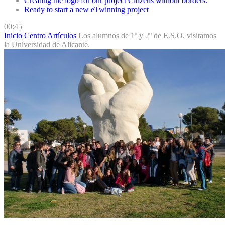
Creating the logo for our project Citizens without borders.
Ready to start a new eTwinning project
00:45
Inicio
Centro
Artículos
Los alumnos de 1º y 2º de E.S.O. visitamos
la Universidad de Alicante.