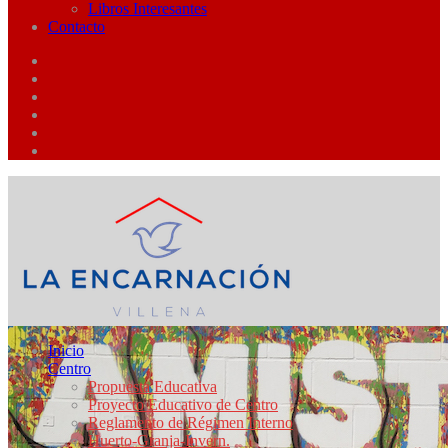
Libros Interesantes
Contacto
Inicio
Centro
Propuesta Educativa
Proyecto Educativo de Centro
Reglamento de Régimen Interno
Huerto-Granja-Invern.