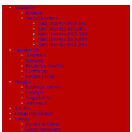
Asociación
Estatutos
Juntas Directivas
Junta Directiva 2010-2011
Junta Directiva 2011-2012
Junta Directiva 2012-2013
Junta Directiva 2013-2014
Junta Directiva 2014-2015
Organización
Asambleas
Directiva
Reuniones Directiva
Comisiones
Calidad EFQM
Sinergias
Escuelas Católicas
Concapa
Grupo GEXE
Apasconvi
AA. AA.
Trabaja con nosotros
Noticias
Escuela de Padres
Libros Interesantes