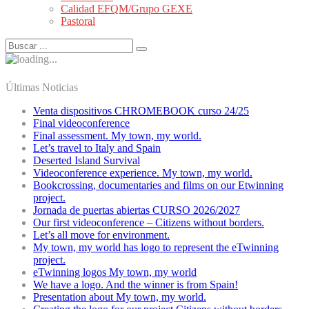
Calidad EFQM/Grupo GEXE
Pastoral
Últimas Noticias
Venta dispositivos CHROMEBOOK curso 24/25
Final videoconference
Final assessment. My town, my world.
Let’s travel to Italy and Spain
Deserted Island Survival
Videoconference experience. My town, my world.
Bookcrossing, documentaries and films on our Etwinning
project.
Jornada de puertas abiertas CURSO 2026/2027
Our first videoconference – Citizens without borders.
Let’s all move for environment.
My town, my world has logo to represent the eTwinning
project.
eTwinning logos My town, my world
We have a logo. And the winner is from Spain!
Presentation about My town, my world.