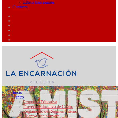
Libros Interesantes
Contacto
Inicio
Centro
Propuesta Educativa
Proyecto Educativo de Centro
Reglamento de Régimen Interno
Huerto-Granja-Invern.