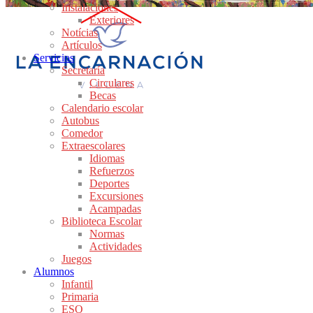
Instalaciones
Exteriores
Notícias
Artículos
Servicios
Secretaría
Circulares
Becas
Calendario escolar
Autobus
Comedor
Extraescolares
Idiomas
Refuerzos
Deportes
Excursiones
Acampadas
Biblioteca Escolar
Normas
Actividades
Juegos
Alumnos
Infantil
Primaria
ESO