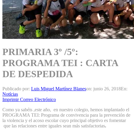
PRIMARIA 3º /5º:
PROGRAMA TEI : CARTA
DE DESPEDIDA
Publicado por:
Luis Miguel Martínez Blanes
on:
junio 26, 2018
En:
Notícias
Imprimir
Correo Electrónico
Como ya sabéis ,este año, en nuestro colegio, hemos implantado el
PROGRAMA TEI: Programa de convivencia para la prevención de
la violencia y el acoso escolar cuyo principal objetivo es fomentar
que las relaciones entre iguales sean más satisfactorias
.