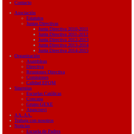
Contacto
Asociación
Estatutos
Juntas Directivas
Junta Directiva 2010-2011
Junta Directiva 2011-2012
Junta Directiva 2012-2013
Junta Directiva 2013-2014
Junta Directiva 2014-2015
Organización
Asambleas
Directiva
Reuniones Directiva
Comisiones
Calidad EFQM
Sinergias
Escuelas Católicas
Concapa
Grupo GEXE
Apasconvi
AA. AA.
Trabaja con nosotros
Noticias
Escuela de Padres