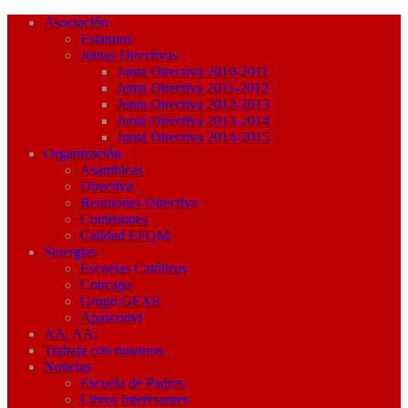
Asociación
Estatutos
Juntas Directivas
Junta Directiva 2010-2011
Junta Directiva 2011-2012
Junta Directiva 2012-2013
Junta Directiva 2013-2014
Junta Directiva 2014-2015
Organización
Asambleas
Directiva
Reuniones Directiva
Comisiones
Calidad EFQM
Sinergias
Escuelas Católicas
Concapa
Grupo GEXE
Apasconvi
AA. AA.
Trabaja con nosotros
Noticias
Escuela de Padres
Libros Interesantes