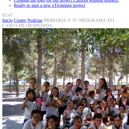
Creating the logo for our project Citizens without borders.
Ready to start a new eTwinning project
05:47
Inicio
Centro
Notícias
PRIMARIA 3º /5º: PROGRAMA TEI :
CARTA DE DESPEDIDA