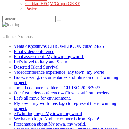
Calidad EFQM/Grupo GEXE
Pastoral
Últimas Noticias
Venta dispositivos CHROMEBOOK curso 24/25
Final videoconference
Final assessment. My town, my world.
Let’s travel to Italy and Spain
Deserted Island Survival
Videoconference experience. My town, my world.
Bookcrossing, documentaries and films on our Etwinning
project.
Jornada de puertas abiertas CURSO 2026/2027
Our first videoconference – Citizens without borders.
Let’s all move for environment.
My town, my world has logo to represent the eTwinning
project.
eTwinning logos My town, my world
We have a logo. And the winner is from Spain!
Presentation about My town, my world.