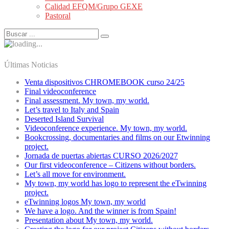
Calidad EFQM/Grupo GEXE
Pastoral
Últimas Noticias
Venta dispositivos CHROMEBOOK curso 24/25
Final videoconference
Final assessment. My town, my world.
Let’s travel to Italy and Spain
Deserted Island Survival
Videoconference experience. My town, my world.
Bookcrossing, documentaries and films on our Etwinning
project.
Jornada de puertas abiertas CURSO 2026/2027
Our first videoconference – Citizens without borders.
Let’s all move for environment.
My town, my world has logo to represent the eTwinning
project.
eTwinning logos My town, my world
We have a logo. And the winner is from Spain!
Presentation about My town, my world.