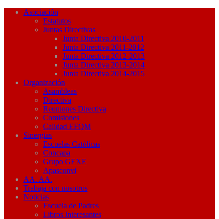
Asociación
Estatutos
Juntas Directivas
Junta Directiva 2010-2011
Junta Directiva 2011-2012
Junta Directiva 2012-2013
Junta Directiva 2013-2014
Junta Directiva 2014-2015
Organización
Asambleas
Directiva
Reuniones Directiva
Comisiones
Calidad EFQM
Sinergias
Escuelas Católicas
Concapa
Grupo GEXE
Apasconvi
AA. AA.
Trabaja con nosotros
Noticias
Escuela de Padres
Libros Interesantes