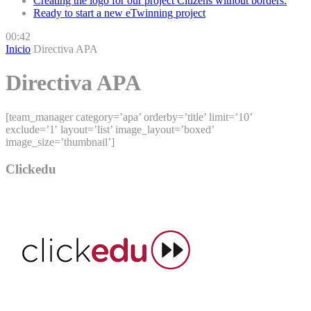
Creating the logo for our project Citizens without borders.
Ready to start a new eTwinning project
00:42
Inicio
Directiva APA
Directiva APA
[team_manager category=’apa’ orderby=’title’ limit=’10’
exclude=’1′ layout=’list’ image_layout=’boxed’
image_size=’thumbnail’]
Clickedu