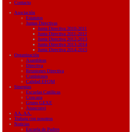
Contacto
Asociación
Estatutos
Juntas Directivas
Junta Directiva 2010-2011
Junta Directiva 2011-2012
Junta Directiva 2012-2013
Junta Directiva 2013-2014
Junta Directiva 2014-2015
Organización
Asambleas
Directiva
Reuniones Directiva
Comisiones
Calidad EFQM
Sinergias
Escuelas Católicas
Concapa
Grupo GEXE
Apasconvi
AA. AA.
Trabaja con nosotros
Noticias
Escuela de Padres