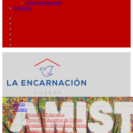
Libros Interesantes
Contacto
Inicio
Centro
Propuesta Educativa
Proyecto Educativo de Centro
Reglamento de Régimen Interno
Huerto-Granja-Invern.