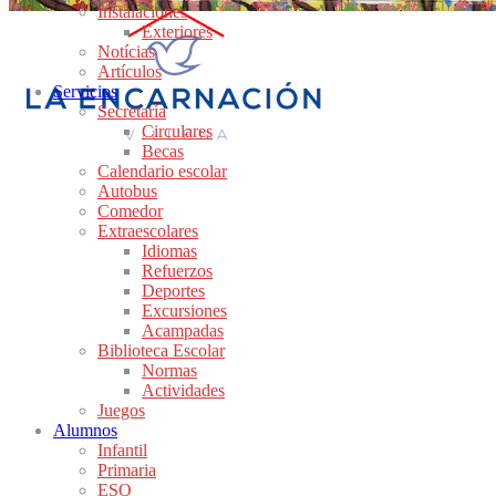
Instalaciones
Exteriores
Notícias
Artículos
Servicios
Secretaría
Circulares
Becas
Calendario escolar
Autobus
Comedor
Extraescolares
Idiomas
Refuerzos
Deportes
Excursiones
Acampadas
Biblioteca Escolar
Normas
Actividades
Juegos
Alumnos
Infantil
Primaria
ESO