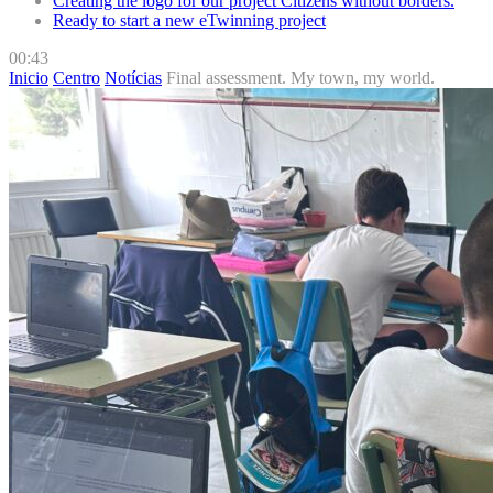
Creating the logo for our project Citizens without borders.
Ready to start a new eTwinning project
00:43
Inicio
Centro
Notícias
Final assessment. My town, my world.