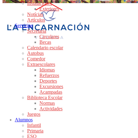
Instalaciones
Exteriores
Notícias
Artículos
Servicios
Secretaría
Circulares
Becas
Calendario escolar
Autobus
Comedor
Extraescolares
Idiomas
Refuerzos
Deportes
Excursiones
Acampadas
Biblioteca Escolar
Normas
Actividades
Juegos
Alumnos
Infantil
Primaria
ESO