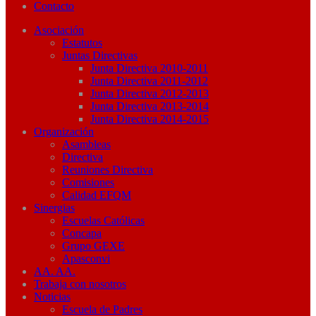
Contacto
Asociación
Estatutos
Juntas Directivas
Junta Directiva 2010-2011
Junta Directiva 2011-2012
Junta Directiva 2012-2013
Junta Directiva 2013-2014
Junta Directiva 2014-2015
Organización
Asambleas
Directiva
Reuniones Directiva
Comisiones
Calidad EFQM
Sinergias
Escuelas Católicas
Concapa
Grupo GEXE
Apasconvi
AA. AA.
Trabaja con nosotros
Noticias
Escuela de Padres