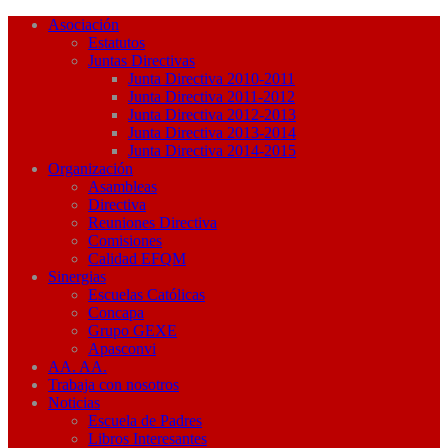
Asociación
Estatutos
Juntas Directivas
Junta Directiva 2010-2011
Junta Directiva 2011-2012
Junta Directiva 2012-2013
Junta Directiva 2013-2014
Junta Directiva 2014-2015
Organización
Asambleas
Directiva
Reuniones Directiva
Comisiones
Calidad EFQM
Sinergias
Escuelas Católicas
Concapa
Grupo GEXE
Apasconvi
AA. AA.
Trabaja con nosotros
Noticias
Escuela de Padres
Libros Interesantes