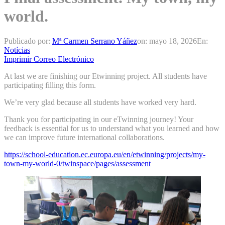
world.
Publicado por:
Mª Carmen Serrano Yáñez
on:
mayo 18, 2026
En:
Notícias
Imprimir
Correo Electrónico
At last we are finishing our Etwinning project. All students have
participating filling this form.
We’re very glad because all students have worked very hard.
Thank you for participating in our eTwinning journey! Your
feedback is essential for us to understand what you learned and how
we can improve future international collaborations.
https://school-education.ec.europa.eu/en/etwinning/projects/my-
town-my-world-0/twinspace/pages/assessment