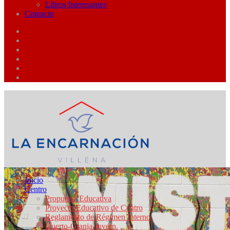
Libros Interesantes
Contacto
Inicio
Centro
Propuesta Educativa
Proyecto Educativo de Centro
Reglamento de Régimen Interno
Huerto-Granja-Invern.