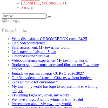
Calidad EFQM/Grupo GEXE
Pastoral
Últimas Noticias
Venta dispositivos CHROMEBOOK curso 24/25
Final videoconference
Final assessment. My town, my world.
Let’s travel to Italy and Spain
Deserted Island Survival
Videoconference experience. My town, my world.
Bookcrossing, documentaries and films on our Etwinning
project.
Jornada de puertas abiertas CURSO 2026/2027
Our first videoconference – Citizens without borders.
Let’s all move for environment.
My town, my world has logo to represent the eTwinning
project.
eTwinning logos My town, my world
We have a logo. And the winner is from Spain!
Presentation about My town, my world.