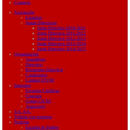
Contacto
Asociación
Estatutos
Juntas Directivas
Junta Directiva 2010-2011
Junta Directiva 2011-2012
Junta Directiva 2012-2013
Junta Directiva 2013-2014
Junta Directiva 2014-2015
Organización
Asambleas
Directiva
Reuniones Directiva
Comisiones
Calidad EFQM
Sinergias
Escuelas Católicas
Concapa
Grupo GEXE
Apasconvi
AA. AA.
Trabaja con nosotros
Noticias
Escuela de Padres