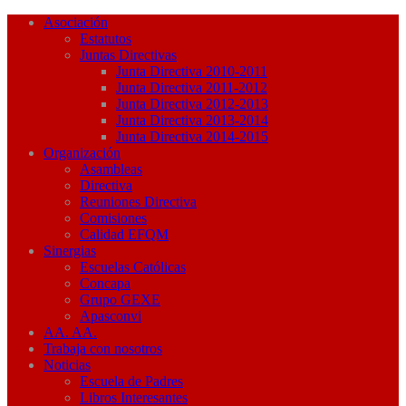
Asociación
Estatutos
Juntas Directivas
Junta Directiva 2010-2011
Junta Directiva 2011-2012
Junta Directiva 2012-2013
Junta Directiva 2013-2014
Junta Directiva 2014-2015
Organización
Asambleas
Directiva
Reuniones Directiva
Comisiones
Calidad EFQM
Sinergias
Escuelas Católicas
Concapa
Grupo GEXE
Apasconvi
AA. AA.
Trabaja con nosotros
Noticias
Escuela de Padres
Libros Interesantes