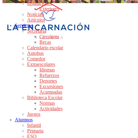
Instalaciones
Exteriores
Notícias
Artículos
Servicios
Secretaría
Circulares
Becas
Calendario escolar
Autobus
Comedor
Extraescolares
Idiomas
Refuerzos
Deportes
Excursiones
Acampadas
Biblioteca Escolar
Normas
Actividades
Juegos
Alumnos
Infantil
Primaria
ESO