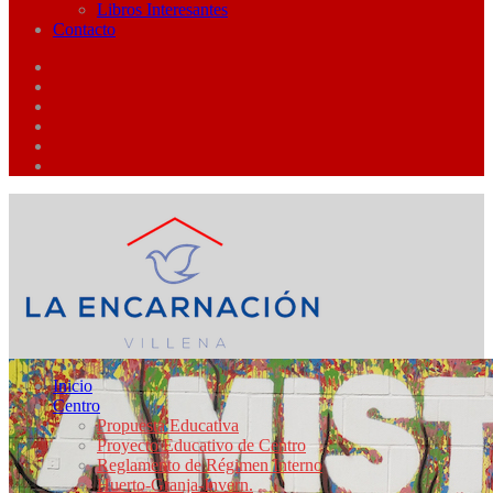
Libros Interesantes
Contacto
Inicio
Centro
Propuesta Educativa
Proyecto Educativo de Centro
Reglamento de Régimen Interno
Huerto-Granja-Invern.