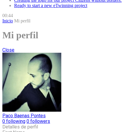
Creating the logo for our project Citizens without borders.
Ready to start a new eTwinning project
00:44
Inicio
Mi perfil
Mi perfil
Close
Paco Baenas Pontes
0
following
0
followers
Detalles de perfil