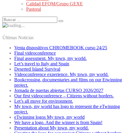
Calidad EFQM/Grupo GEXE
Pastoral
Últimas Noticias
Venta dispositivos CHROMEBOOK curso 24/25
Final videoconference
Final assessment. My town, my world.
Let’s travel to Italy and Spain
Deserted Island Survival
Videoconference experience. My town, my world.
Bookcrossing, documentaries and films on our Etwinning
project.
Jornada de puertas abiertas CURSO 2026/2027
Our first videoconference – Citizens without borders.
Let’s all move for environment.
My town, my world has logo to represent the eTwinning
project.
eTwinning logos My town, my world
We have a logo. And the winner is from Spain!
Presentation about My town, my world.