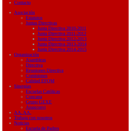
Contacto
Asociación
Estatutos
Juntas Directivas
Junta Directiva 2010-2011
Junta Directiva 2011-2012
Junta Directiva 2012-2013
Junta Directiva 2013-2014
Junta Directiva 2014-2015
Organización
Asambleas
Directiva
Reuniones Directiva
Comisiones
Calidad EFQM
Sinergias
Escuelas Católicas
Concapa
Grupo GEXE
Apasconvi
AA. AA.
Trabaja con nosotros
Noticias
Escuela de Padres