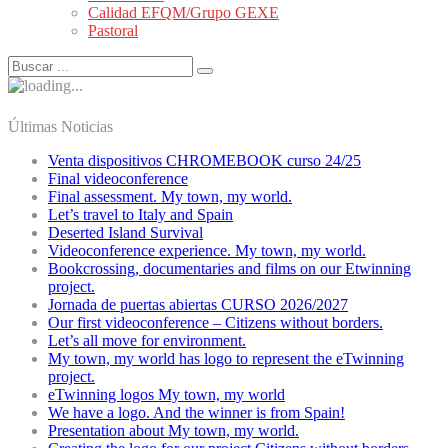
Calidad EFQM/Grupo GEXE
Pastoral
Últimas Noticias
Venta dispositivos CHROMEBOOK curso 24/25
Final videoconference
Final assessment. My town, my world.
Let’s travel to Italy and Spain
Deserted Island Survival
Videoconference experience. My town, my world.
Bookcrossing, documentaries and films on our Etwinning
project.
Jornada de puertas abiertas CURSO 2026/2027
Our first videoconference – Citizens without borders.
Let’s all move for environment.
My town, my world has logo to represent the eTwinning
project.
eTwinning logos My town, my world
We have a logo. And the winner is from Spain!
Presentation about My town, my world.