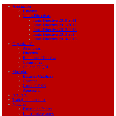
Asociación
Estatutos
Juntas Directivas
Junta Directiva 2010-2011
Junta Directiva 2011-2012
Junta Directiva 2012-2013
Junta Directiva 2013-2014
Junta Directiva 2014-2015
Organización
Asambleas
Directiva
Reuniones Directiva
Comisiones
Calidad EFQM
Sinergias
Escuelas Católicas
Concapa
Grupo GEXE
Apasconvi
AA. AA.
Trabaja con nosotros
Noticias
Escuela de Padres
Libros Interesantes