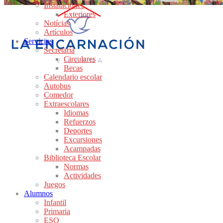
Instalaciones
Exteriores
Notícias
Artículos
Servicios
Secretaría
Circulares
Becas
Calendario escolar
Autobus
Comedor
Extraescolares
Idiomas
Refuerzos
Deportes
Excursiones
Acampadas
Biblioteca Escolar
Normas
Actividades
Juegos
Alumnos
Infantil
Primaria
ESO