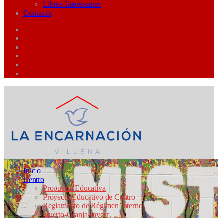
Libros Interesantes
Contacto
Inicio
Centro
Propuesta Educativa
Proyecto Educativo de Centro
Reglamento de Régimen Interno
Huerto-Granja-Invern.