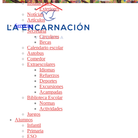
Instalaciones
Exteriores
Notícias
Artículos
Servicios
Secretaría
Circulares
Becas
Calendario escolar
Autobus
Comedor
Extraescolares
Idiomas
Refuerzos
Deportes
Excursiones
Acampadas
Biblioteca Escolar
Normas
Actividades
Juegos
Alumnos
Infantil
Primaria
ESO