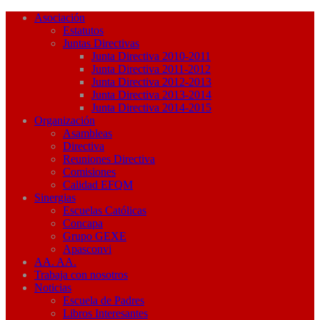
Asociación
Estatutos
Juntas Directivas
Junta Directiva 2010-2011
Junta Directiva 2011-2012
Junta Directiva 2012-2013
Junta Directiva 2013-2014
Junta Directiva 2014-2015
Organización
Asambleas
Directiva
Reuniones Directiva
Comisiones
Calidad EFQM
Sinergias
Escuelas Católicas
Concapa
Grupo GEXE
Apasconvi
AA. AA.
Trabaja con nosotros
Noticias
Escuela de Padres
Libros Interesantes