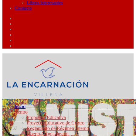
Libros Interesantes
Contacto
Inicio
Centro
Propuesta Educativa
Proyecto Educativo de Centro
Reglamento de Régimen Interno
Huerto-Granja-Invern.