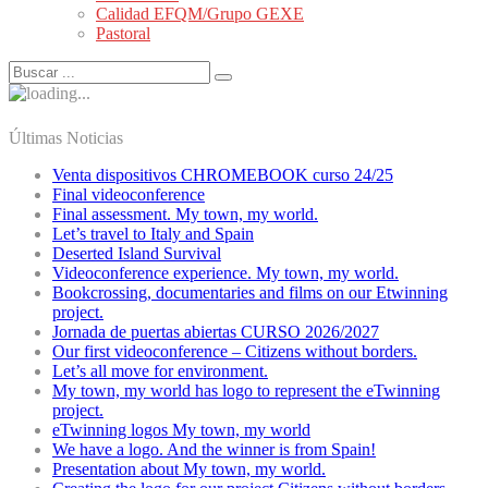
Calidad EFQM/Grupo GEXE
Pastoral
Últimas Noticias
Venta dispositivos CHROMEBOOK curso 24/25
Final videoconference
Final assessment. My town, my world.
Let’s travel to Italy and Spain
Deserted Island Survival
Videoconference experience. My town, my world.
Bookcrossing, documentaries and films on our Etwinning
project.
Jornada de puertas abiertas CURSO 2026/2027
Our first videoconference – Citizens without borders.
Let’s all move for environment.
My town, my world has logo to represent the eTwinning
project.
eTwinning logos My town, my world
We have a logo. And the winner is from Spain!
Presentation about My town, my world.