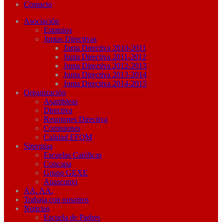
Contacto
Asociación
Estatutos
Juntas Directivas
Junta Directiva 2010-2011
Junta Directiva 2011-2012
Junta Directiva 2012-2013
Junta Directiva 2013-2014
Junta Directiva 2014-2015
Organización
Asambleas
Directiva
Reuniones Directiva
Comisiones
Calidad EFQM
Sinergias
Escuelas Católicas
Concapa
Grupo GEXE
Apasconvi
AA. AA.
Trabaja con nosotros
Noticias
Escuela de Padres