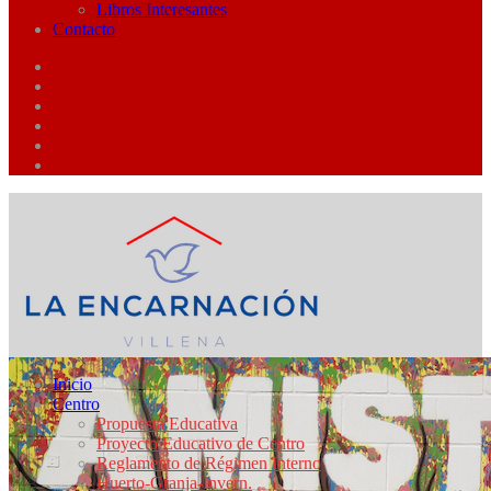
Libros Interesantes
Contacto
Inicio
Centro
Propuesta Educativa
Proyecto Educativo de Centro
Reglamento de Régimen Interno
Huerto-Granja-Invern.