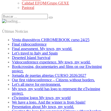
Calidad EFQM/Grupo GEXE
Pastoral
Últimas Noticias
Venta dispositivos CHROMEBOOK curso 24/25
Final videoconference
Final assessment. My town, my world.
Let’s travel to Italy and Spain
Deserted Island Survival
Videoconference experience. My town, my world.
Bookcrossing, documentaries and films on our Etwinning
project.
Jornada de puertas abiertas CURSO 2026/2027
Our first videoconference – Citizens without borders.
Let’s all move for environment.
My town, my world has logo to represent the eTwinning
project.
eTwinning logos My town, my world
We have a logo. And the winner is from Spain!
Presentation about My town, my world.