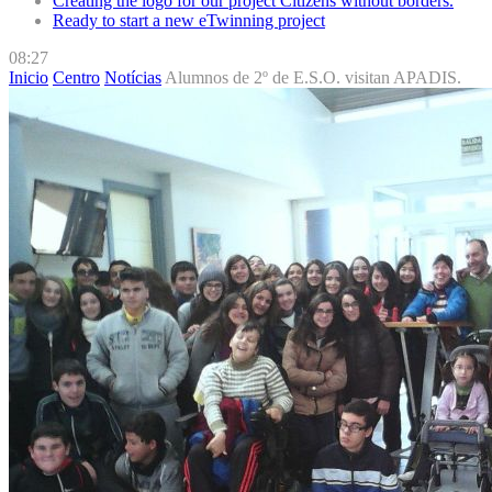
Creating the logo for our project Citizens without borders.
Ready to start a new eTwinning project
08:27
Inicio
Centro
Notícias
Alumnos de 2º de E.S.O. visitan APADIS.