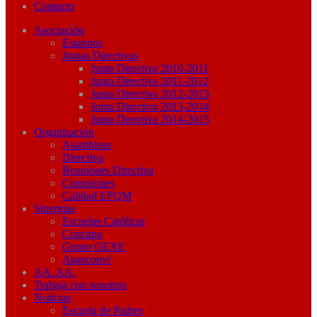
Contacto
Asociación
Estatutos
Juntas Directivas
Junta Directiva 2010-2011
Junta Directiva 2011-2012
Junta Directiva 2012-2013
Junta Directiva 2013-2014
Junta Directiva 2014-2015
Organización
Asambleas
Directiva
Reuniones Directiva
Comisiones
Calidad EFQM
Sinergias
Escuelas Católicas
Concapa
Grupo GEXE
Apasconvi
AA. AA.
Trabaja con nosotros
Noticias
Escuela de Padres