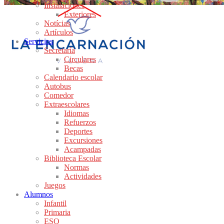
Instalaciones
Exteriores
Notícias
Artículos
Servicios
Secretaría
Circulares
Becas
Calendario escolar
Autobus
Comedor
Extraescolares
Idiomas
Refuerzos
Deportes
Excursiones
Acampadas
Biblioteca Escolar
Normas
Actividades
Juegos
Alumnos
Infantil
Primaria
ESO