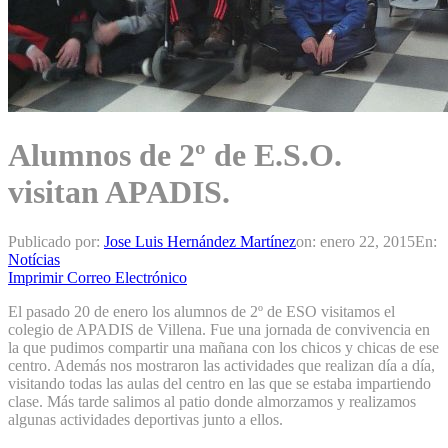
Alumnos de 2º de E.S.O.
visitan APADIS.
Publicado por:
Jose Luis Hernández Martínez
on:
enero 22, 2015
En:
Notícias
Imprimir
Correo Electrónico
El pasado 20 de enero los alumnos de 2º de ESO visitamos el
colegio de APADIS de Villena. Fue una jornada de convivencia en
la que pudimos compartir una mañana con los chicos y chicas de ese
centro. Además nos mostraron las actividades que realizan día a día,
visitando todas las aulas del centro en las que se estaba impartiendo
clase. Más tarde salimos al patio donde almorzamos y realizamos
algunas actividades deportivas junto a ellos.