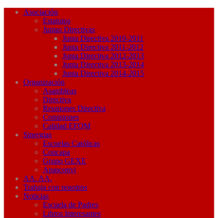
Asociación
Estatutos
Juntas Directivas
Junta Directiva 2010-2011
Junta Directiva 2011-2012
Junta Directiva 2012-2013
Junta Directiva 2013-2014
Junta Directiva 2014-2015
Organización
Asambleas
Directiva
Reuniones Directiva
Comisiones
Calidad EFQM
Sinergias
Escuelas Católicas
Concapa
Grupo GEXE
Apasconvi
AA. AA.
Trabaja con nosotros
Noticias
Escuela de Padres
Libros Interesantes