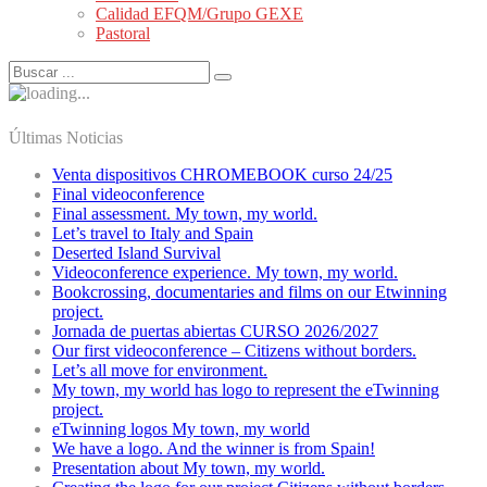
Calidad EFQM/Grupo GEXE
Pastoral
Últimas Noticias
Venta dispositivos CHROMEBOOK curso 24/25
Final videoconference
Final assessment. My town, my world.
Let’s travel to Italy and Spain
Deserted Island Survival
Videoconference experience. My town, my world.
Bookcrossing, documentaries and films on our Etwinning
project.
Jornada de puertas abiertas CURSO 2026/2027
Our first videoconference – Citizens without borders.
Let’s all move for environment.
My town, my world has logo to represent the eTwinning
project.
eTwinning logos My town, my world
We have a logo. And the winner is from Spain!
Presentation about My town, my world.