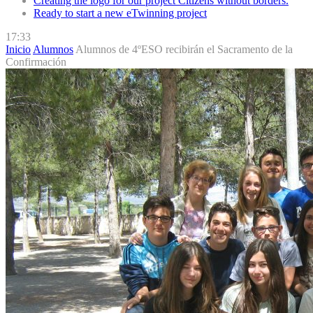
Creating the logo for our project Citizens without borders.
Ready to start a new eTwinning project
17:33
Inicio
Alumnos
Alumnos de 4ºESO recibirán el Sacramento de la
Confirmación