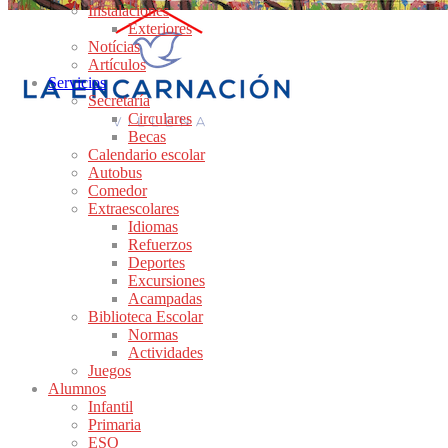
Instalaciones
Exteriores
Notícias
Artículos
Servicios
Secretaría
Circulares
Becas
Calendario escolar
Autobus
Comedor
Extraescolares
Idiomas
Refuerzos
Deportes
Excursiones
Acampadas
Biblioteca Escolar
Normas
Actividades
Juegos
Alumnos
Infantil
Primaria
ESO