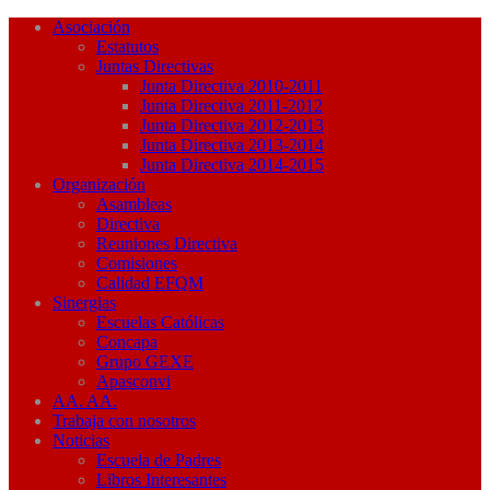
Asociación
Estatutos
Juntas Directivas
Junta Directiva 2010-2011
Junta Directiva 2011-2012
Junta Directiva 2012-2013
Junta Directiva 2013-2014
Junta Directiva 2014-2015
Organización
Asambleas
Directiva
Reuniones Directiva
Comisiones
Calidad EFQM
Sinergias
Escuelas Católicas
Concapa
Grupo GEXE
Apasconvi
AA. AA.
Trabaja con nosotros
Noticias
Escuela de Padres
Libros Interesantes