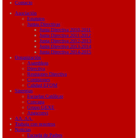
Contacto
Asociación
Estatutos
Juntas Directivas
Junta Directiva 2010-2011
Junta Directiva 2011-2012
Junta Directiva 2012-2013
Junta Directiva 2013-2014
Junta Directiva 2014-2015
Organización
Asambleas
Directiva
Reuniones Directiva
Comisiones
Calidad EFQM
Sinergias
Escuelas Católicas
Concapa
Grupo GEXE
Apasconvi
AA. AA.
Trabaja con nosotros
Noticias
Escuela de Padres