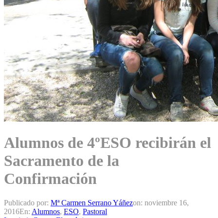
Alumnos de 4ºESO recibirán el
Sacramento de la
Confirmación
Publicado por:
Mª Carmen Serrano Yáñez
on:
noviembre 16,
2016
En:
Alumnos
,
ESO
,
Pastoral