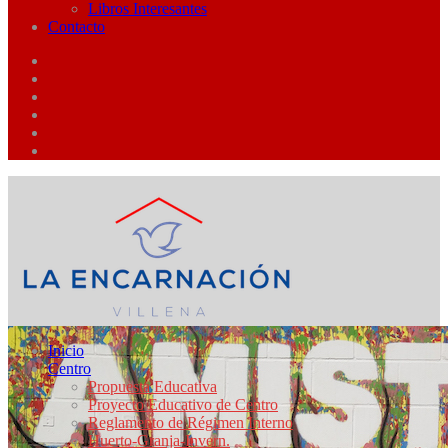
Libros Interesantes
Contacto
Inicio
Centro
Propuesta Educativa
Proyecto Educativo de Centro
Reglamento de Régimen Interno
Huerto-Granja-Invern.