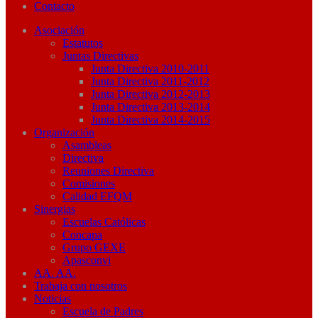
Contacto
Asociación
Estatutos
Juntas Directivas
Junta Directiva 2010-2011
Junta Directiva 2011-2012
Junta Directiva 2012-2013
Junta Directiva 2013-2014
Junta Directiva 2014-2015
Organización
Asambleas
Directiva
Reuniones Directiva
Comisiones
Calidad EFQM
Sinergias
Escuelas Católicas
Concapa
Grupo GEXE
Apasconvi
AA. AA.
Trabaja con nosotros
Noticias
Escuela de Padres