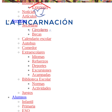
Instalaciones
Exteriores
Notícias
Artículos
Servicios
Secretaría
Circulares
Becas
Calendario escolar
Autobus
Comedor
Extraescolares
Idiomas
Refuerzos
Deportes
Excursiones
Acampadas
Biblioteca Escolar
Normas
Actividades
Juegos
Alumnos
Infantil
Primaria
ESO