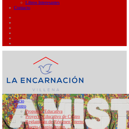
Libros Interesantes
Contacto
Inicio
Centro
Propuesta Educativa
Proyecto Educativo de Centro
Reglamento de Régimen Interno
Huerto-Granja-Invern.