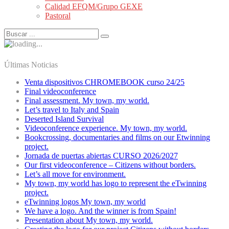
Calidad EFQM/Grupo GEXE
Pastoral
Últimas Noticias
Venta dispositivos CHROMEBOOK curso 24/25
Final videoconference
Final assessment. My town, my world.
Let’s travel to Italy and Spain
Deserted Island Survival
Videoconference experience. My town, my world.
Bookcrossing, documentaries and films on our Etwinning
project.
Jornada de puertas abiertas CURSO 2026/2027
Our first videoconference – Citizens without borders.
Let’s all move for environment.
My town, my world has logo to represent the eTwinning
project.
eTwinning logos My town, my world
We have a logo. And the winner is from Spain!
Presentation about My town, my world.