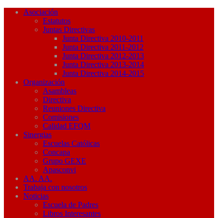
Asociación
Estatutos
Juntas Directivas
Junta Directiva 2010-2011
Junta Directiva 2011-2012
Junta Directiva 2012-2013
Junta Directiva 2013-2014
Junta Directiva 2014-2015
Organización
Asambleas
Directiva
Reuniones Directiva
Comisiones
Calidad EFQM
Sinergias
Escuelas Católicas
Concapa
Grupo GEXE
Apasconvi
AA. AA.
Trabaja con nosotros
Noticias
Escuela de Padres
Libros Interesantes