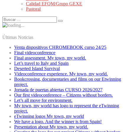
Calidad EFQM/Grupo GEXE
Pastoral
Últimas Noticias
Venta dispositivos CHROMEBOOK curso 24/25
Final videoconference
Final assessment. My town, my world.
Let’s travel to Italy and Spain
Deserted Island Survival
Videoconference experience. My town, my world.
Bookcrossing, documentaries and films on our Etwinning
project.
Jornada de puertas abiertas CURSO 2026/2027
Our first videoconference – Citizens without borders.
Let’s all move for environment.
My town, my world has logo to represent the eTwinning
project.
eTwinning logos My town, my world
We have a logo. And the winner is from Spain!
Presentation about My town, my world.