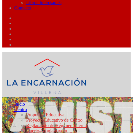
Libros Interesantes
Contacto
Inicio
Centro
Propuesta Educativa
Proyecto Educativo de Centro
Reglamento de Régimen Interno
Huerto-Granja-Invern.