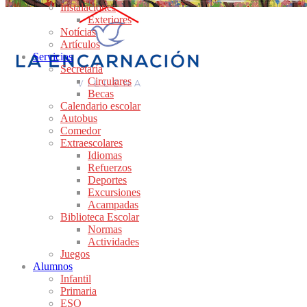
Instalaciones
Exteriores
Notícias
Artículos
Servicios
Secretaría
Circulares
Becas
Calendario escolar
Autobus
Comedor
Extraescolares
Idiomas
Refuerzos
Deportes
Excursiones
Acampadas
Biblioteca Escolar
Normas
Actividades
Juegos
Alumnos
Infantil
Primaria
ESO