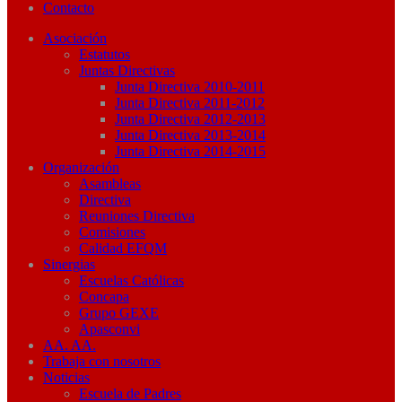
Contacto
Asociación
Estatutos
Juntas Directivas
Junta Directiva 2010-2011
Junta Directiva 2011-2012
Junta Directiva 2012-2013
Junta Directiva 2013-2014
Junta Directiva 2014-2015
Organización
Asambleas
Directiva
Reuniones Directiva
Comisiones
Calidad EFQM
Sinergias
Escuelas Católicas
Concapa
Grupo GEXE
Apasconvi
AA. AA.
Trabaja con nosotros
Noticias
Escuela de Padres