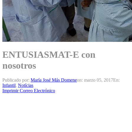
ENTUSIASMAT-E con
nosotros
Publicado por:
María José Más Domene
on:
marzo 05, 2017
En:
Infantil
,
Notícias
Imprimir
Correo Electrónico