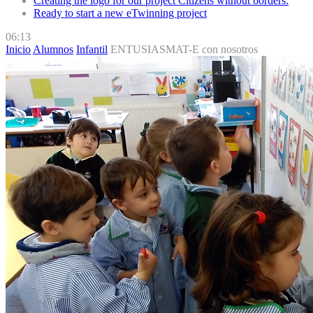
Creating the logo for our project Citizens without borders.
Ready to start a new eTwinning project
06:13
Inicio
Alumnos
Infantil
ENTUSIASMAT-E con nosotros