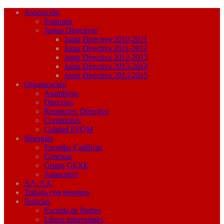
Asociación
Estatutos
Juntas Directivas
Junta Directiva 2010-2011
Junta Directiva 2011-2012
Junta Directiva 2012-2013
Junta Directiva 2013-2014
Junta Directiva 2014-2015
Organización
Asambleas
Directiva
Reuniones Directiva
Comisiones
Calidad EFQM
Sinergias
Escuelas Católicas
Concapa
Grupo GEXE
Apasconvi
AA. AA.
Trabaja con nosotros
Noticias
Escuela de Padres
Libros Interesantes