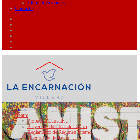
Libros Interesantes
Contacto
Inicio
Centro
Propuesta Educativa
Proyecto Educativo de Centro
Reglamento de Régimen Interno
Huerto-Granja-Invern.