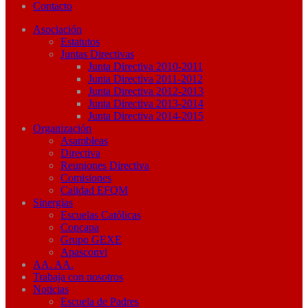
Contacto
Asociación
Estatutos
Juntas Directivas
Junta Directiva 2010-2011
Junta Directiva 2011-2012
Junta Directiva 2012-2013
Junta Directiva 2013-2014
Junta Directiva 2014-2015
Organización
Asambleas
Directiva
Reuniones Directiva
Comisiones
Calidad EFQM
Sinergias
Escuelas Católicas
Concapa
Grupo GEXE
Apasconvi
AA. AA.
Trabaja con nosotros
Noticias
Escuela de Padres