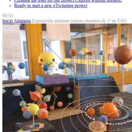
Creating the logo for our project Citizens without borders.
Ready to start a new eTwinning project
00:53
Inicio
Alumnos
Exposición sistemas solares alumnos de 1º de ESO