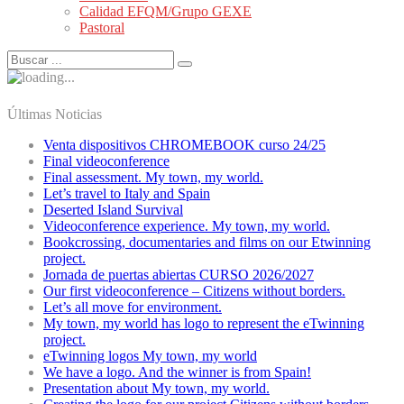
Calidad EFQM/Grupo GEXE
Pastoral
Últimas Noticias
Venta dispositivos CHROMEBOOK curso 24/25
Final videoconference
Final assessment. My town, my world.
Let’s travel to Italy and Spain
Deserted Island Survival
Videoconference experience. My town, my world.
Bookcrossing, documentaries and films on our Etwinning
project.
Jornada de puertas abiertas CURSO 2026/2027
Our first videoconference – Citizens without borders.
Let’s all move for environment.
My town, my world has logo to represent the eTwinning
project.
eTwinning logos My town, my world
We have a logo. And the winner is from Spain!
Presentation about My town, my world.