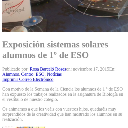
Exposición sistemas solares
alumnos de 1º de ESO
Publicado por:
Rosa Barceló Roses
on:
noviembre 17, 2015
En:
Alumnos
,
Centro
,
ESO
,
Notícias
Imprimir
Correo Electrónico
Con motivo de la Semana de la Ciencia los alumnos de 1 º de ESO
han expuesto los trabajos realizados en la asignatura de Biología en
el vestíbulo de nuestro colegio.
Os animamos a que los veáis con vuestros hijos, quedaréis muy
sorprendidos de la creatividad que han mostrado los alumnos en su
realización.