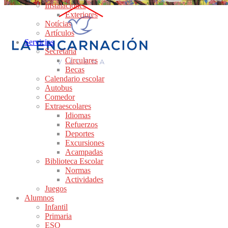
Instalaciones
Exteriores
Notícias
Artículos
Servicios
Secretaría
Circulares
Becas
Calendario escolar
Autobus
Comedor
Extraescolares
Idiomas
Refuerzos
Deportes
Excursiones
Acampadas
Biblioteca Escolar
Normas
Actividades
Juegos
Alumnos
Infantil
Primaria
ESO