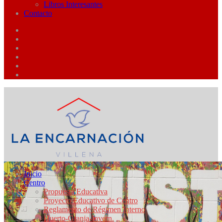
Libros Interesantes
Contacto
Inicio
Centro
Propuesta Educativa
Proyecto Educativo de Centro
Reglamento de Régimen Interno
Huerto-Granja-Invern.