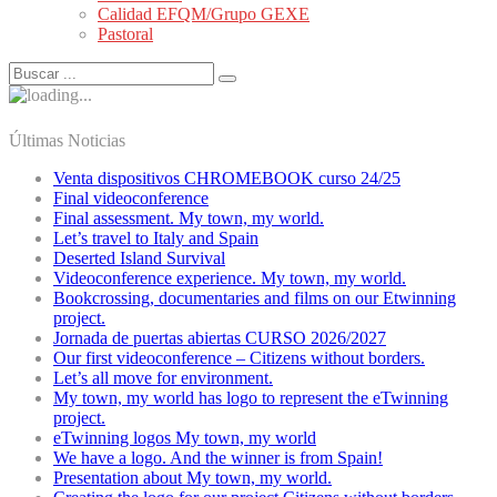
Calidad EFQM/Grupo GEXE
Pastoral
Últimas Noticias
Venta dispositivos CHROMEBOOK curso 24/25
Final videoconference
Final assessment. My town, my world.
Let’s travel to Italy and Spain
Deserted Island Survival
Videoconference experience. My town, my world.
Bookcrossing, documentaries and films on our Etwinning
project.
Jornada de puertas abiertas CURSO 2026/2027
Our first videoconference – Citizens without borders.
Let’s all move for environment.
My town, my world has logo to represent the eTwinning
project.
eTwinning logos My town, my world
We have a logo. And the winner is from Spain!
Presentation about My town, my world.