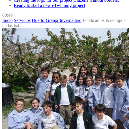
Creating the logo for our project Citizens without borders.
Ready to start a new eTwinning project
00:49
Inicio
Servicios
Huerto-Granja-Invernadero
Finalizamos la recogida
de las habas