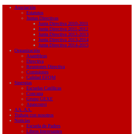
Asociación
Estatutos
Juntas Directivas
Junta Directiva 2010-2011
Junta Directiva 2011-2012
Junta Directiva 2012-2013
Junta Directiva 2013-2014
Junta Directiva 2014-2015
Organización
Asambleas
Directiva
Reuniones Directiva
Comisiones
Calidad EFQM
Sinergias
Escuelas Católicas
Concapa
Grupo GEXE
Apasconvi
AA. AA.
Trabaja con nosotros
Noticias
Escuela de Padres
Libros Interesantes