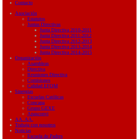
Contacto
Asociación
Estatutos
Juntas Directivas
Junta Directiva 2010-2011
Junta Directiva 2011-2012
Junta Directiva 2012-2013
Junta Directiva 2013-2014
Junta Directiva 2014-2015
Organización
Asambleas
Directiva
Reuniones Directiva
Comisiones
Calidad EFQM
Sinergias
Escuelas Católicas
Concapa
Grupo GEXE
Apasconvi
AA. AA.
Trabaja con nosotros
Noticias
Escuela de Padres