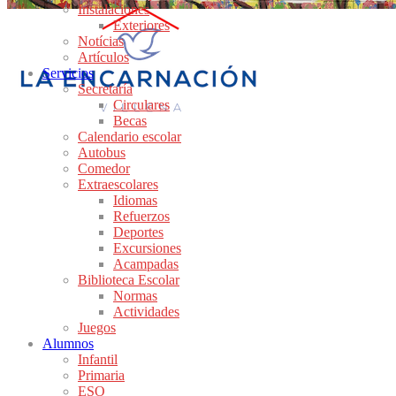
Instalaciones
Exteriores
Notícias
Artículos
Servicios
Secretaría
Circulares
Becas
Calendario escolar
Autobus
Comedor
Extraescolares
Idiomas
Refuerzos
Deportes
Excursiones
Acampadas
Biblioteca Escolar
Normas
Actividades
Juegos
Alumnos
Infantil
Primaria
ESO