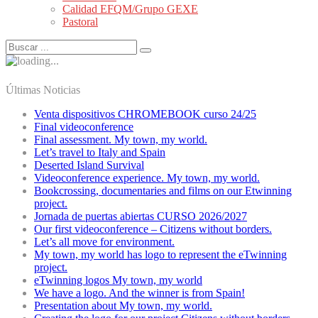
Calidad EFQM/Grupo GEXE
Pastoral
Últimas Noticias
Venta dispositivos CHROMEBOOK curso 24/25
Final videoconference
Final assessment. My town, my world.
Let’s travel to Italy and Spain
Deserted Island Survival
Videoconference experience. My town, my world.
Bookcrossing, documentaries and films on our Etwinning
project.
Jornada de puertas abiertas CURSO 2026/2027
Our first videoconference – Citizens without borders.
Let’s all move for environment.
My town, my world has logo to represent the eTwinning
project.
eTwinning logos My town, my world
We have a logo. And the winner is from Spain!
Presentation about My town, my world.