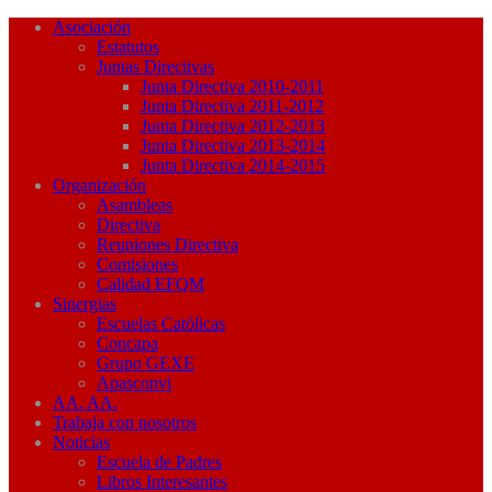
Asociación
Estatutos
Juntas Directivas
Junta Directiva 2010-2011
Junta Directiva 2011-2012
Junta Directiva 2012-2013
Junta Directiva 2013-2014
Junta Directiva 2014-2015
Organización
Asambleas
Directiva
Reuniones Directiva
Comisiones
Calidad EFQM
Sinergias
Escuelas Católicas
Concapa
Grupo GEXE
Apasconvi
AA. AA.
Trabaja con nosotros
Noticias
Escuela de Padres
Libros Interesantes