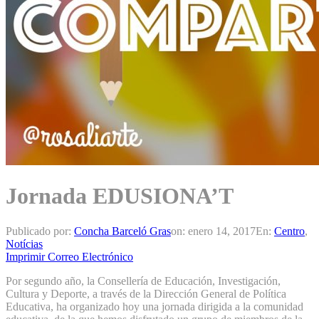
Jornada EDUSIONA’T
Publicado por:
Concha Barceló Gras
on:
enero 14, 2017
En:
Centro
,
Notícias
Imprimir
Correo Electrónico
Por segundo año, la Consellería de Educación, Investigación,
Cultura y Deporte, a través de la Dirección General de Política
Educativa, ha organizado hoy una jornada dirigida a la comunidad