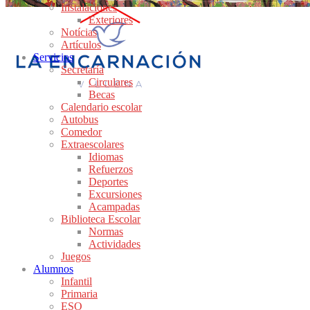
Instalaciones
Exteriores
Notícias
Artículos
Servicios
Secretaría
Circulares
Becas
Calendario escolar
Autobus
Comedor
Extraescolares
Idiomas
Refuerzos
Deportes
Excursiones
Acampadas
Biblioteca Escolar
Normas
Actividades
Juegos
Alumnos
Infantil
Primaria
ESO