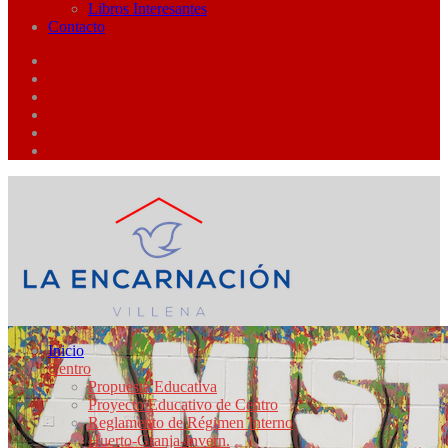
Libros Interesantes
Contacto
Inicio
Centro
Propuesta Educativa
Proyecto Educativo de Centro
Reglamento de Régimen Interno
Huerto-Granja-Invern.