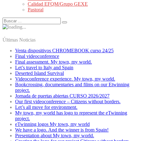
Calidad EFQM/Grupo GEXE
Pastoral
Últimas Noticias
Venta dispositivos CHROMEBOOK curso 24/25
Final videoconference
Final assessment. My town, my world.
Let’s travel to Italy and Spain
Deserted Island Survival
Videoconference experience. My town, my world.
Bookcrossing, documentaries and films on our Etwinning
project.
Jornada de puertas abiertas CURSO 2026/2027
Our first videoconference – Citizens without borders.
Let’s all move for environment.
My town, my world has logo to represent the eTwinning
project.
eTwinning logos My town, my world
We have a logo. And the winner is from Spain!
Presentation about My town, my world.