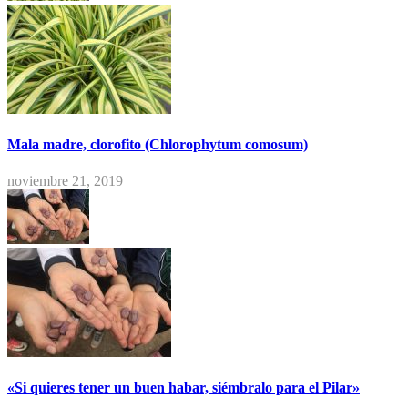
Mala madre, clorofito (Chlorophytum comosum)
noviembre 21, 2019
«Si quieres tener un buen habar, siémbralo para el Pilar»