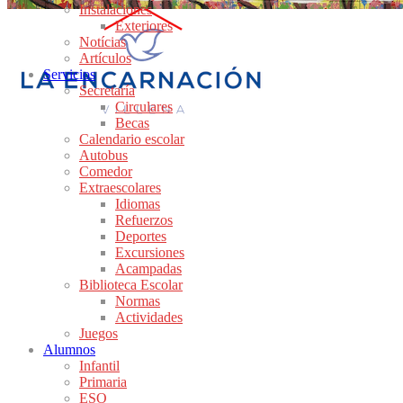
Instalaciones
Exteriores
Notícias
Artículos
Servicios
Secretaría
Circulares
Becas
Calendario escolar
Autobus
Comedor
Extraescolares
Idiomas
Refuerzos
Deportes
Excursiones
Acampadas
Biblioteca Escolar
Normas
Actividades
Juegos
Alumnos
Infantil
Primaria
ESO