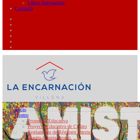
Libros Interesantes
Contacto
Inicio
Centro
Propuesta Educativa
Proyecto Educativo de Centro
Reglamento de Régimen Interno
Huerto-Granja-Invern.