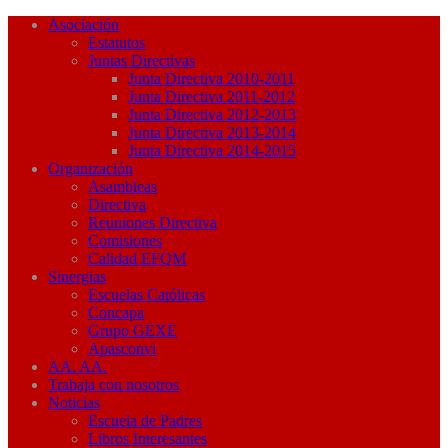
Asociación
Estatutos
Juntas Directivas
Junta Directiva 2010-2011
Junta Directiva 2011-2012
Junta Directiva 2012-2013
Junta Directiva 2013-2014
Junta Directiva 2014-2015
Organización
Asambleas
Directiva
Reuniones Directiva
Comisiones
Calidad EFQM
Sinergias
Escuelas Católicas
Concapa
Grupo GEXE
Apasconvi
AA. AA.
Trabaja con nosotros
Noticias
Escuela de Padres
Libros Interesantes