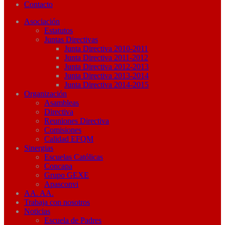
Contacto
Asociación
Estatutos
Juntas Directivas
Junta Directiva 2010-2011
Junta Directiva 2011-2012
Junta Directiva 2012-2013
Junta Directiva 2013-2014
Junta Directiva 2014-2015
Organización
Asambleas
Directiva
Reuniones Directiva
Comisiones
Calidad EFQM
Sinergias
Escuelas Católicas
Concapa
Grupo GEXE
Apasconvi
AA. AA.
Trabaja con nosotros
Noticias
Escuela de Padres