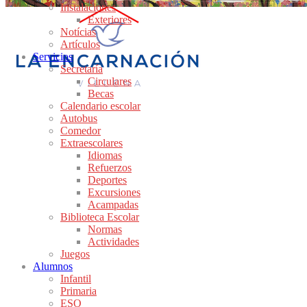
Instalaciones
Exteriores
Notícias
Artículos
Servicios
Secretaría
Circulares
Becas
Calendario escolar
Autobus
Comedor
Extraescolares
Idiomas
Refuerzos
Deportes
Excursiones
Acampadas
Biblioteca Escolar
Normas
Actividades
Juegos
Alumnos
Infantil
Primaria
ESO