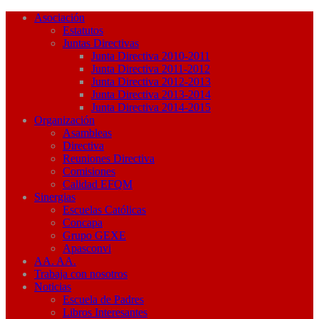
Asociación
Estatutos
Juntas Directivas
Junta Directiva 2010-2011
Junta Directiva 2011-2012
Junta Directiva 2012-2013
Junta Directiva 2013-2014
Junta Directiva 2014-2015
Organización
Asambleas
Directiva
Reuniones Directiva
Comisiones
Calidad EFQM
Sinergias
Escuelas Católicas
Concapa
Grupo GEXE
Apasconvi
AA. AA.
Trabaja con nosotros
Noticias
Escuela de Padres
Libros Interesantes