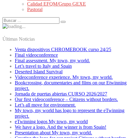
Calidad EFQM/Grupo GEXE
Pastoral
Últimas Noticias
Venta dispositivos CHROMEBOOK curso 24/25
Final videoconference
Final assessment. My town, my world.
Let’s travel to Italy and Spain
Deserted Island Survival
Videoconference experience. My town, my world.
Bookcrossing, documentaries and films on our Etwinning
project.
Jornada de puertas abiertas CURSO 2026/2027
Our first videoconference – Citizens without borders.
Let’s all move for environment.
My town, my world has logo to represent the eTwinning
project.
eTwinning logos My town, my world
We have a logo. And the winner is from Spain!
Presentation about My town, my world.