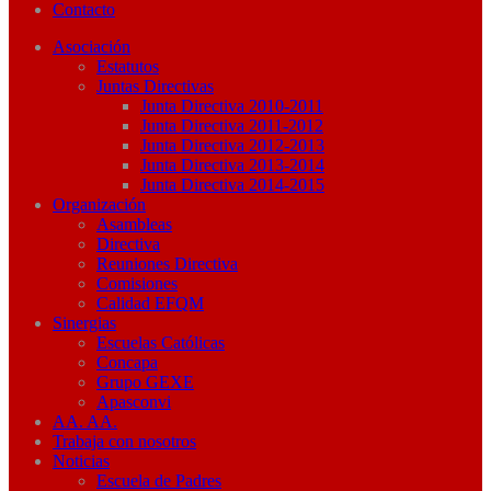
Contacto
Asociación
Estatutos
Juntas Directivas
Junta Directiva 2010-2011
Junta Directiva 2011-2012
Junta Directiva 2012-2013
Junta Directiva 2013-2014
Junta Directiva 2014-2015
Organización
Asambleas
Directiva
Reuniones Directiva
Comisiones
Calidad EFQM
Sinergias
Escuelas Católicas
Concapa
Grupo GEXE
Apasconvi
AA. AA.
Trabaja con nosotros
Noticias
Escuela de Padres