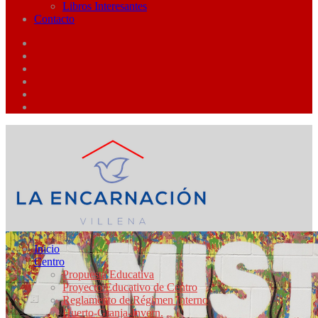
Libros Interesantes
Contacto
Inicio
Centro
Propuesta Educativa
Proyecto Educativo de Centro
Reglamento de Régimen Interno
Huerto-Granja-Invern.