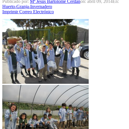
Publicado por:
Mª Jesús Bartolomé Cerdán
on:
abril 09, 2014
En:
Huerto-Granja-Invernadero
Imprimir
Correo Electrónico