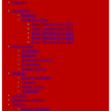
Contacto
Asociación
Estatutos
Juntas Directivas
Junta Directiva 2010-2011
Junta Directiva 2011-2012
Junta Directiva 2012-2013
Junta Directiva 2013-2014
Junta Directiva 2014-2015
Organización
Asambleas
Directiva
Reuniones Directiva
Comisiones
Calidad EFQM
Sinergias
Escuelas Católicas
Concapa
Grupo GEXE
Apasconvi
AA. AA.
Trabaja con nosotros
Noticias
Escuela de Padres