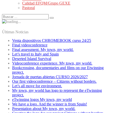
Calidad EFQM/Grupo GEXE
Pastoral
Últimas Noticias
Venta dispositivos CHROMEBOOK curso 24/25
Final videoconference
Final assessment. My town, my world.
Let’s travel to Italy and Spain
Deserted Island Survival
Videoconference experience. My town, my world.
Bookcrossing, documentaries and films on our Etwinning
project.
Jornada de puertas abiertas CURSO 2026/2027
Our first videoconference – Citizens without borders.
Let’s all move for environment.
My town, my world has logo to represent the eTwinning
project.
eTwinning logos My town, my world
We have a logo. And the winner is from Spain!
Presentation about My town, my world.