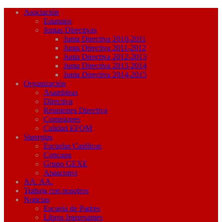
Asociación
Estatutos
Juntas Directivas
Junta Directiva 2010-2011
Junta Directiva 2011-2012
Junta Directiva 2012-2013
Junta Directiva 2013-2014
Junta Directiva 2014-2015
Organización
Asambleas
Directiva
Reuniones Directiva
Comisiones
Calidad EFQM
Sinergias
Escuelas Católicas
Concapa
Grupo GEXE
Apasconvi
AA. AA.
Trabaja con nosotros
Noticias
Escuela de Padres
Libros Interesantes