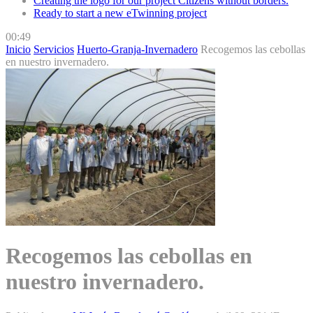
Creating the logo for our project Citizens without borders.
Ready to start a new eTwinning project
00:49
Inicio
Servicios
Huerto-Granja-Invernadero
Recogemos las cebollas
en nuestro invernadero.
Recogemos las cebollas en
nuestro invernadero.