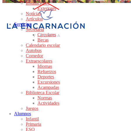
Instalaciones
Exteriores
Notícias
Artículos
Servicios
Secretaría
Circulares
Becas
Calendario escolar
Autobus
Comedor
Extraescolares
Idiomas
Refuerzos
Deportes
Excursiones
Acampadas
Biblioteca Escolar
Normas
Actividades
Juegos
Alumnos
Infantil
Primaria
ESO