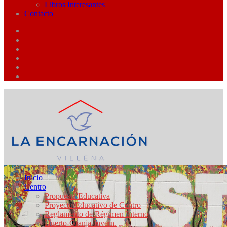
Libros Interesantes
Contacto
Inicio
Centro
Propuesta Educativa
Proyecto Educativo de Centro
Reglamento de Régimen Interno
Huerto-Granja-Invern.