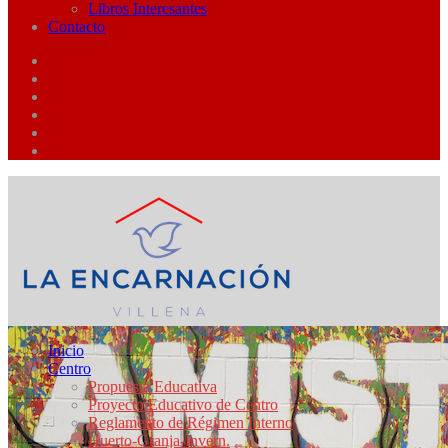
Libros Interesantes
Contacto
Inicio
Centro
Propuesta Educativa
Proyecto Educativo de Centro
Reglamento de Régimen Interno
Huerto-Granja-Invern.