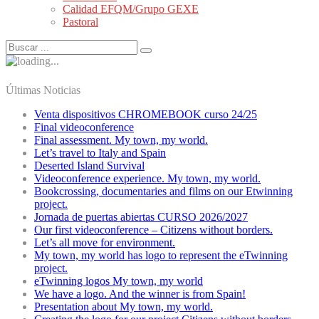
Calidad EFQM/Grupo GEXE
Pastoral
Últimas Noticias
Venta dispositivos CHROMEBOOK curso 24/25
Final videoconference
Final assessment. My town, my world.
Let’s travel to Italy and Spain
Deserted Island Survival
Videoconference experience. My town, my world.
Bookcrossing, documentaries and films on our Etwinning
project.
Jornada de puertas abiertas CURSO 2026/2027
Our first videoconference – Citizens without borders.
Let’s all move for environment.
My town, my world has logo to represent the eTwinning
project.
eTwinning logos My town, my world
We have a logo. And the winner is from Spain!
Presentation about My town, my world.