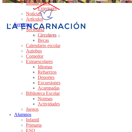
Instalaciones
Exteriores
Notícias
Artículos
Servicios
Secretaría
Circulares
Becas
Calendario escolar
Autobus
Comedor
Extraescolares
Idiomas
Refuerzos
Deportes
Excursiones
Acampadas
Biblioteca Escolar
Normas
Actividades
Juegos
Alumnos
Infantil
Primaria
ESO