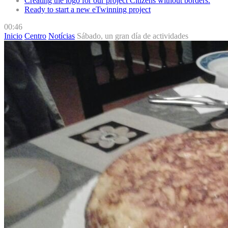
Creating the logo for our project Citizens without borders.
Ready to start a new eTwinning project
00:46
Inicio
Centro
Notícias
Sábado, un gran día de actividades