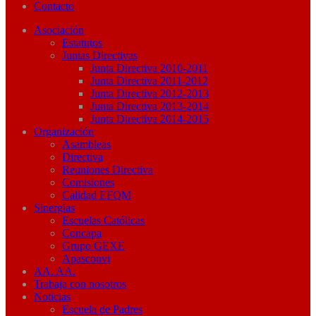
Contacto
Asociación
Estatutos
Juntas Directivas
Junta Directiva 2010-2011
Junta Directiva 2011-2012
Junta Directiva 2012-2013
Junta Directiva 2013-2014
Junta Directiva 2014-2015
Organización
Asambleas
Directiva
Reuniones Directiva
Comisiones
Calidad EFQM
Sinergias
Escuelas Católicas
Concapa
Grupo GEXE
Apasconvi
AA. AA.
Trabaja con nosotros
Noticias
Escuela de Padres