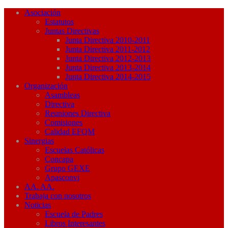
Asociación
Estatutos
Juntas Directivas
Junta Directiva 2010-2011
Junta Directiva 2011-2012
Junta Directiva 2012-2013
Junta Directiva 2013-2014
Junta Directiva 2014-2015
Organización
Asambleas
Directiva
Reuniones Directiva
Comisiones
Calidad EFQM
Sinergias
Escuelas Católicas
Concapa
Grupo GEXE
Apasconvi
AA. AA.
Trabaja con nosotros
Noticias
Escuela de Padres
Libros Interesantes