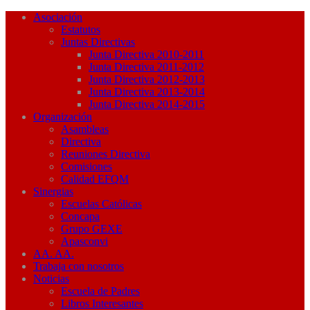
Asociación
Estatutos
Juntas Directivas
Junta Directiva 2010-2011
Junta Directiva 2011-2012
Junta Directiva 2012-2013
Junta Directiva 2013-2014
Junta Directiva 2014-2015
Organización
Asambleas
Directiva
Reuniones Directiva
Comisiones
Calidad EFQM
Sinergias
Escuelas Católicas
Concapa
Grupo GEXE
Apasconvi
AA. AA.
Trabaja con nosotros
Noticias
Escuela de Padres
Libros Interesantes