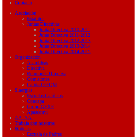
Contacto
Asociación
Estatutos
Juntas Directivas
Junta Directiva 2010-2011
Junta Directiva 2011-2012
Junta Directiva 2012-2013
Junta Directiva 2013-2014
Junta Directiva 2014-2015
Organización
Asambleas
Directiva
Reuniones Directiva
Comisiones
Calidad EFQM
Sinergias
Escuelas Católicas
Concapa
Grupo GEXE
Apasconvi
AA. AA.
Trabaja con nosotros
Noticias
Escuela de Padres