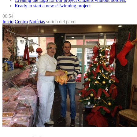
Creating the logo for our project Citizens without borders.
Ready to start a new eTwinning project
00:54
Inicio
Centro
Notícias
sorteo del pavo