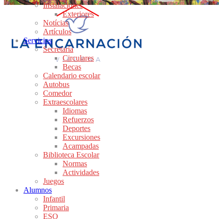
Instalaciones
Exteriores
Notícias
Artículos
Servicios
Secretaría
Circulares
Becas
Calendario escolar
Autobus
Comedor
Extraescolares
Idiomas
Refuerzos
Deportes
Excursiones
Acampadas
Biblioteca Escolar
Normas
Actividades
Juegos
Alumnos
Infantil
Primaria
ESO