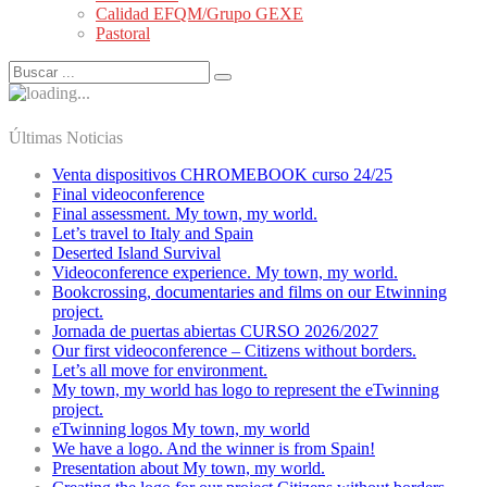
Calidad EFQM/Grupo GEXE
Pastoral
Últimas Noticias
Venta dispositivos CHROMEBOOK curso 24/25
Final videoconference
Final assessment. My town, my world.
Let’s travel to Italy and Spain
Deserted Island Survival
Videoconference experience. My town, my world.
Bookcrossing, documentaries and films on our Etwinning
project.
Jornada de puertas abiertas CURSO 2026/2027
Our first videoconference – Citizens without borders.
Let’s all move for environment.
My town, my world has logo to represent the eTwinning
project.
eTwinning logos My town, my world
We have a logo. And the winner is from Spain!
Presentation about My town, my world.