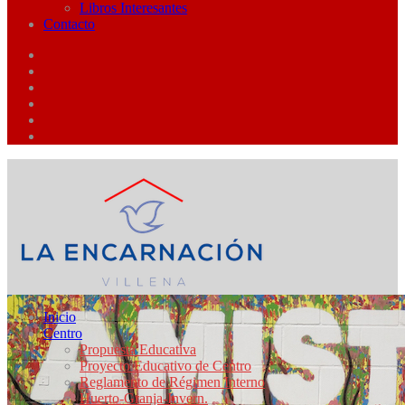
Libros Interesantes
Contacto
Inicio
Centro
Propuesta Educativa
Proyecto Educativo de Centro
Reglamento de Régimen Interno
Huerto-Granja-Invern.