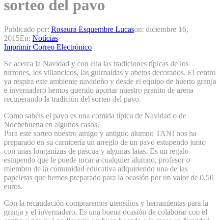
sorteo del pavo
Publicado por:
Rosaura Esquembre Lucas
on:
diciembre 16,
2015
En:
Notícias
Imprimir
Correo Electrónico
Se acerca la Navidad y con ella las tradiciones típicas de los
turrones, los villancicos, las guirnaldas y abetos decorados. El centro
ya respira este ambiente navideño y desde el equipo de huerto granja
e invernadero hemos querido aportar nuestro granito de arena
recuperando la tradición del sorteo del pavo.
Como sabéis el pavo es una comida típica de Navidad o de
Nochebuena en algunos casos.
Para este sorteo nuestro amigo y antiguo alumno TANI nos ha
preparado en su carnicería un arreglo de un pavo estupendo junto
con unas longanizas de pascua y algunas latas. Es un regalo
estupendo que le puede tocar a cualquier alumno, profesor o
miembro de la comunidad educativa adquiriendo una de las
papeletas que hemos preparado para la ocasión por un valor de 0,50
euros.
Con la recaudación compraremos utensilios y herramientas para la
granja y el invernadero. Es una buena ocasión de colaborar con el