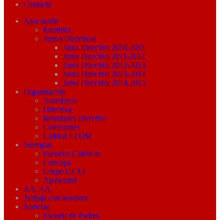
Contacto
Asociación
Estatutos
Juntas Directivas
Junta Directiva 2010-2011
Junta Directiva 2011-2012
Junta Directiva 2012-2013
Junta Directiva 2013-2014
Junta Directiva 2014-2015
Organización
Asambleas
Directiva
Reuniones Directiva
Comisiones
Calidad EFQM
Sinergias
Escuelas Católicas
Concapa
Grupo GEXE
Apasconvi
AA. AA.
Trabaja con nosotros
Noticias
Escuela de Padres