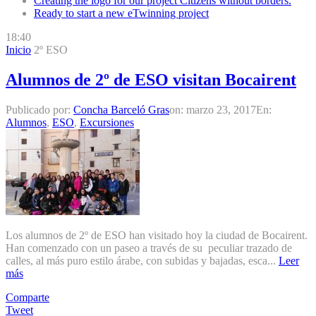
Creating the logo for our project Citizens without borders.
Ready to start a new eTwinning project
18:40
Inicio
2º ESO
Alumnos de 2º de ESO visitan Bocairent
Publicado por:
Concha Barceló Gras
on:
marzo 23, 2017
En:
Alumnos
,
ESO
,
Excursiones
Los alumnos de 2º de ESO han visitado hoy la ciudad de Bocairent.
Han comenzado con un paseo a través de su peculiar trazado de
calles, al más puro estilo árabe, con subidas y bajadas, esca...
Leer
más
Comparte
Tweet