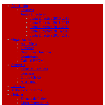
Asociación
Estatutos
Juntas Directivas
Junta Directiva 2010-2011
Junta Directiva 2011-2012
Junta Directiva 2012-2013
Junta Directiva 2013-2014
Junta Directiva 2014-2015
Organización
Asambleas
Directiva
Reuniones Directiva
Comisiones
Calidad EFQM
Sinergias
Escuelas Católicas
Concapa
Grupo GEXE
Apasconvi
AA. AA.
Trabaja con nosotros
Noticias
Escuela de Padres
Libros Interesantes