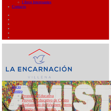
Libros Interesantes
Contacto
Inicio
Centro
Propuesta Educativa
Proyecto Educativo de Centro
Reglamento de Régimen Interno
Huerto-Granja-Invern.