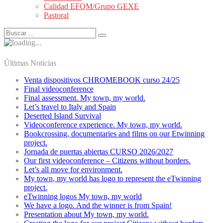
Calidad EFQM/Grupo GEXE
Pastoral
Últimas Noticias
Venta dispositivos CHROMEBOOK curso 24/25
Final videoconference
Final assessment. My town, my world.
Let’s travel to Italy and Spain
Deserted Island Survival
Videoconference experience. My town, my world.
Bookcrossing, documentaries and films on our Etwinning
project.
Jornada de puertas abiertas CURSO 2026/2027
Our first videoconference – Citizens without borders.
Let’s all move for environment.
My town, my world has logo to represent the eTwinning
project.
eTwinning logos My town, my world
We have a logo. And the winner is from Spain!
Presentation about My town, my world.