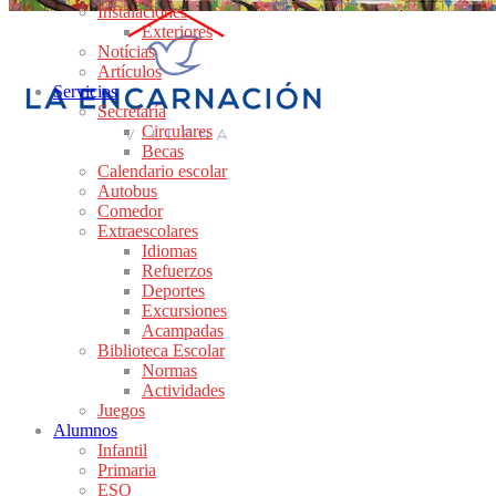
Instalaciones
Exteriores
Notícias
Artículos
Servicios
Secretaría
Circulares
Becas
Calendario escolar
Autobus
Comedor
Extraescolares
Idiomas
Refuerzos
Deportes
Excursiones
Acampadas
Biblioteca Escolar
Normas
Actividades
Juegos
Alumnos
Infantil
Primaria
ESO