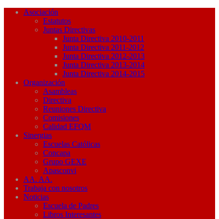
Asociación
Estatutos
Juntas Directivas
Junta Directiva 2010-2011
Junta Directiva 2011-2012
Junta Directiva 2012-2013
Junta Directiva 2013-2014
Junta Directiva 2014-2015
Organización
Asambleas
Directiva
Reuniones Directiva
Comisiones
Calidad EFQM
Sinergias
Escuelas Católicas
Concapa
Grupo GEXE
Apasconvi
AA. AA.
Trabaja con nosotros
Noticias
Escuela de Padres
Libros Interesantes