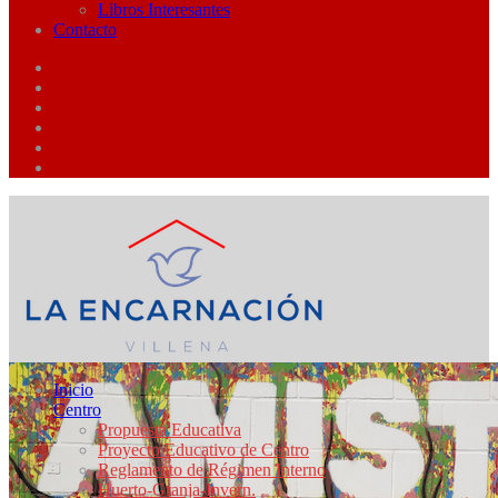
Libros Interesantes
Contacto
Inicio
Centro
Propuesta Educativa
Proyecto Educativo de Centro
Reglamento de Régimen Interno
Huerto-Granja-Invern.