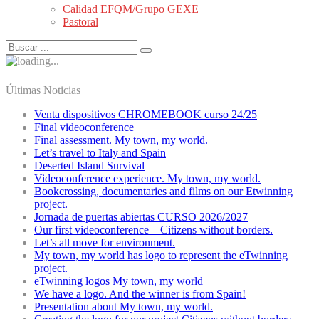
Calidad EFQM/Grupo GEXE
Pastoral
Últimas Noticias
Venta dispositivos CHROMEBOOK curso 24/25
Final videoconference
Final assessment. My town, my world.
Let’s travel to Italy and Spain
Deserted Island Survival
Videoconference experience. My town, my world.
Bookcrossing, documentaries and films on our Etwinning
project.
Jornada de puertas abiertas CURSO 2026/2027
Our first videoconference – Citizens without borders.
Let’s all move for environment.
My town, my world has logo to represent the eTwinning
project.
eTwinning logos My town, my world
We have a logo. And the winner is from Spain!
Presentation about My town, my world.