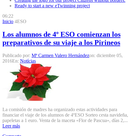
Creating the logo for our project Citizens without borders.
Ready to start a new eTwinning project
06:22
Inicio
4ESO
Los alumnos de 4º ESO comienzan los
preparativos de su viaje a los Pirineos
Publicado por:
Mª Carmen Valero Hernández
on:
diciembre 05,
2016
En:
Notícias
La comisión de madres ha organizado estas actividades para
financiar el viaje de los alumnos de 4ºESO Sorteo cesta navideña,
papeletas a 1 euro. Venta de la maceta «Flor de Pascua», días 2,...
Leer más