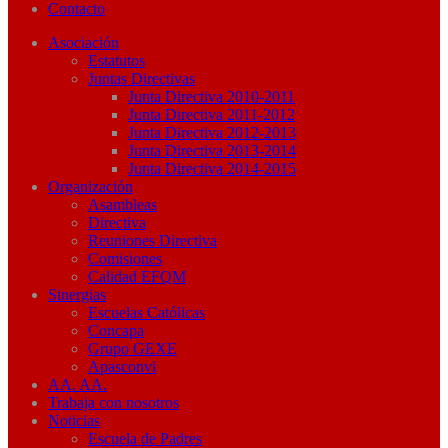
Contacto
Asociación
Estatutos
Juntas Directivas
Junta Directiva 2010-2011
Junta Directiva 2011-2012
Junta Directiva 2012-2013
Junta Directiva 2013-2014
Junta Directiva 2014-2015
Organización
Asambleas
Directiva
Reuniones Directiva
Comisiones
Calidad EFQM
Sinergias
Escuelas Católicas
Concapa
Grupo GEXE
Apasconvi
AA. AA.
Trabaja con nosotros
Noticias
Escuela de Padres