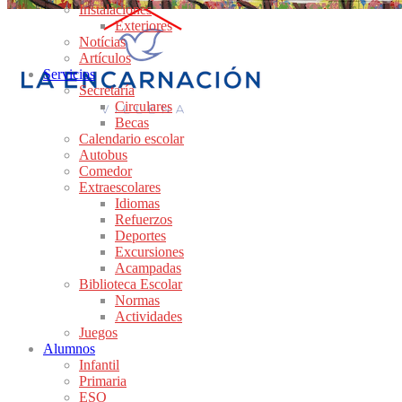
Instalaciones
Exteriores
Notícias
Artículos
Servicios
Secretaría
Circulares
Becas
Calendario escolar
Autobus
Comedor
Extraescolares
Idiomas
Refuerzos
Deportes
Excursiones
Acampadas
Biblioteca Escolar
Normas
Actividades
Juegos
Alumnos
Infantil
Primaria
ESO