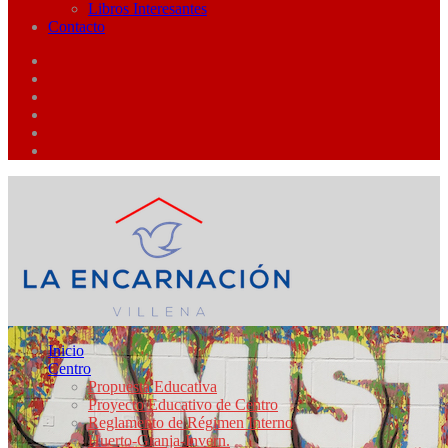
Libros Interesantes
Contacto
Inicio
Centro
Propuesta Educativa
Proyecto Educativo de Centro
Reglamento de Régimen Interno
Huerto-Granja-Invern.