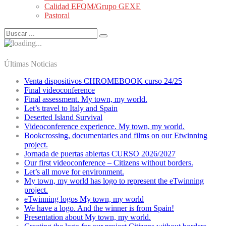
Calidad EFQM/Grupo GEXE
Pastoral
Últimas Noticias
Venta dispositivos CHROMEBOOK curso 24/25
Final videoconference
Final assessment. My town, my world.
Let’s travel to Italy and Spain
Deserted Island Survival
Videoconference experience. My town, my world.
Bookcrossing, documentaries and films on our Etwinning
project.
Jornada de puertas abiertas CURSO 2026/2027
Our first videoconference – Citizens without borders.
Let’s all move for environment.
My town, my world has logo to represent the eTwinning
project.
eTwinning logos My town, my world
We have a logo. And the winner is from Spain!
Presentation about My town, my world.