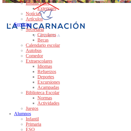
Instalaciones
Exteriores
Notícias
Artículos
Servicios
Secretaría
Circulares
Becas
Calendario escolar
Autobus
Comedor
Extraescolares
Idiomas
Refuerzos
Deportes
Excursiones
Acampadas
Biblioteca Escolar
Normas
Actividades
Juegos
Alumnos
Infantil
Primaria
ESO