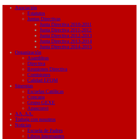
Asociación
Estatutos
Juntas Directivas
Junta Directiva 2010-2011
Junta Directiva 2011-2012
Junta Directiva 2012-2013
Junta Directiva 2013-2014
Junta Directiva 2014-2015
Organización
Asambleas
Directiva
Reuniones Directiva
Comisiones
Calidad EFQM
Sinergias
Escuelas Católicas
Concapa
Grupo GEXE
Apasconvi
AA. AA.
Trabaja con nosotros
Noticias
Escuela de Padres
Libros Interesantes