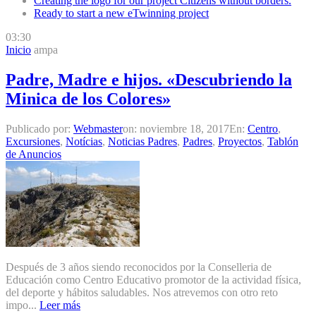
Creating the logo for our project Citizens without borders.
Ready to start a new eTwinning project
03:30
Inicio
ampa
Padre, Madre e hijos. «Descubriendo la
Minica de los Colores»
Publicado por:
Webmaster
on:
noviembre 18, 2017
En:
Centro
,
Excursiones
,
Notícias
,
Noticias Padres
,
Padres
,
Proyectos
,
Tablón
de Anuncios
Después de 3 años siendo reconocidos por la Conselleria de
Educación como Centro Educativo promotor de la actividad física,
del deporte y hábitos saludables. Nos atrevemos con otro reto
impo...
Leer más