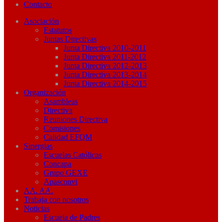
Contacto
Asociación
Estatutos
Juntas Directivas
Junta Directiva 2010-2011
Junta Directiva 2011-2012
Junta Directiva 2012-2013
Junta Directiva 2013-2014
Junta Directiva 2014-2015
Organización
Asambleas
Directiva
Reuniones Directiva
Comisiones
Calidad EFQM
Sinergias
Escuelas Católicas
Concapa
Grupo GEXE
Apasconvi
AA. AA.
Trabaja con nosotros
Noticias
Escuela de Padres