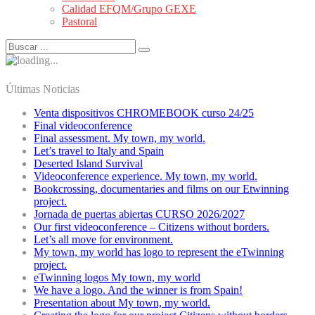
Calidad EFQM/Grupo GEXE
Pastoral
Últimas Noticias
Venta dispositivos CHROMEBOOK curso 24/25
Final videoconference
Final assessment. My town, my world.
Let’s travel to Italy and Spain
Deserted Island Survival
Videoconference experience. My town, my world.
Bookcrossing, documentaries and films on our Etwinning
project.
Jornada de puertas abiertas CURSO 2026/2027
Our first videoconference – Citizens without borders.
Let’s all move for environment.
My town, my world has logo to represent the eTwinning
project.
eTwinning logos My town, my world
We have a logo. And the winner is from Spain!
Presentation about My town, my world.