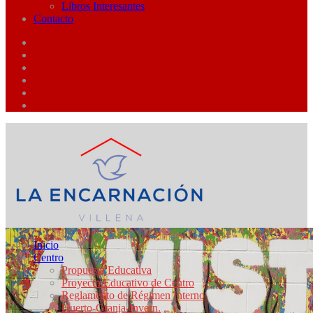
Libros Interesantes
Contacto
Inicio
Centro
Propuesta Educativa
Proyecto Educativo de Centro
Reglamento de Régimen Interno
Huerto-Granja-Invern.