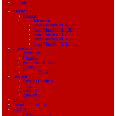
Contacto
Asociación
Estatutos
Juntas Directivas
Junta Directiva 2010-2011
Junta Directiva 2011-2012
Junta Directiva 2012-2013
Junta Directiva 2013-2014
Junta Directiva 2014-2015
Organización
Asambleas
Directiva
Reuniones Directiva
Comisiones
Calidad EFQM
Sinergias
Escuelas Católicas
Concapa
Grupo GEXE
Apasconvi
AA. AA.
Trabaja con nosotros
Noticias
Escuela de Padres