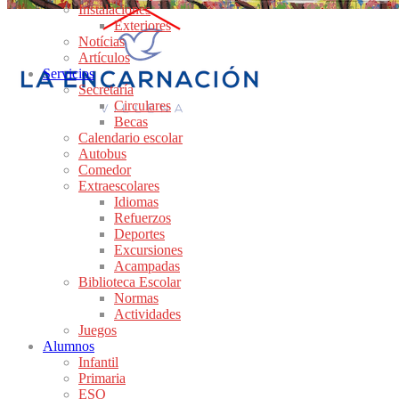
Instalaciones
Exteriores
Notícias
Artículos
Servicios
Secretaría
Circulares
Becas
Calendario escolar
Autobus
Comedor
Extraescolares
Idiomas
Refuerzos
Deportes
Excursiones
Acampadas
Biblioteca Escolar
Normas
Actividades
Juegos
Alumnos
Infantil
Primaria
ESO