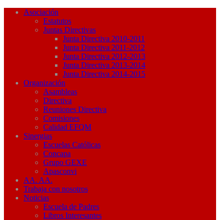
Asociación
Estatutos
Juntas Directivas
Junta Directiva 2010-2011
Junta Directiva 2011-2012
Junta Directiva 2012-2013
Junta Directiva 2013-2014
Junta Directiva 2014-2015
Organización
Asambleas
Directiva
Reuniones Directiva
Comisiones
Calidad EFQM
Sinergias
Escuelas Católicas
Concapa
Grupo GEXE
Apasconvi
AA. AA.
Trabaja con nosotros
Noticias
Escuela de Padres
Libros Interesantes