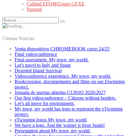
Calidad EFQM/Grupo GEXE
Pastoral
Últimas Noticias
Venta dispositivos CHROMEBOOK curso 24/25
Final videoconference
Final assessment. My town, my world.
Let’s travel to Italy and Spain
Deserted Island Survival
Videoconference experience. My town, my world.
Bookcrossing, documentaries and films on our Etwinning
project.
Jornada de puertas abiertas CURSO 2026/2027
Our first videoconference – Citizens without borders.
Let’s all move for environment.
My town, my world has logo to represent the eTwinning
project.
eTwinning logos My town, my world
We have a logo. And the winner is from Spain!
Presentation about My town, my world.