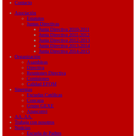
Contacto
Asociación
Estatutos
Juntas Directivas
Junta Directiva 2010-2011
Junta Directiva 2011-2012
Junta Directiva 2012-2013
Junta Directiva 2013-2014
Junta Directiva 2014-2015
Organización
Asambleas
Directiva
Reuniones Directiva
Comisiones
Calidad EFQM
Sinergias
Escuelas Católicas
Concapa
Grupo GEXE
Apasconvi
AA. AA.
Trabaja con nosotros
Noticias
Escuela de Padres