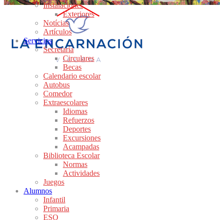
Instalaciones
Exteriores
Notícias
Artículos
Servicios
Secretaría
Circulares
Becas
Calendario escolar
Autobus
Comedor
Extraescolares
Idiomas
Refuerzos
Deportes
Excursiones
Acampadas
Biblioteca Escolar
Normas
Actividades
Juegos
Alumnos
Infantil
Primaria
ESO