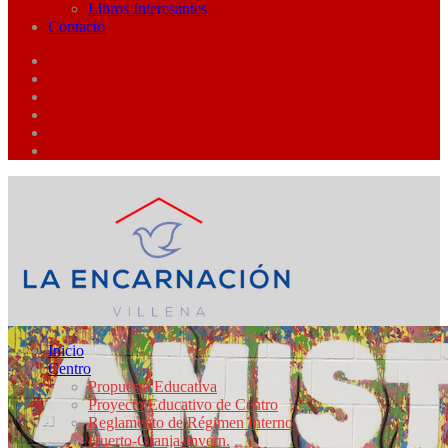
Libros Interesantes
Contacto
Inicio
Centro
Propuesta Educativa
Proyecto Educativo de Centro
Reglamento de Régimen Interno
Huerto-Granja-Invern.