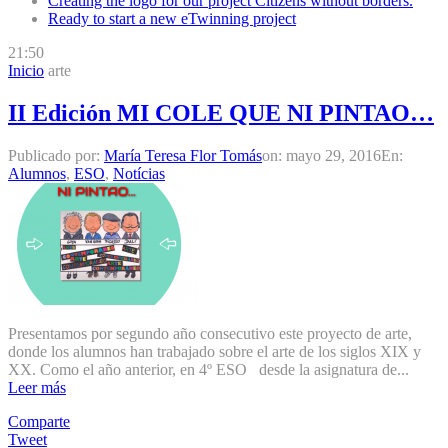
Creating the logo for our project Citizens without borders.
Ready to start a new eTwinning project
21:50
Inicio
arte
II Edición MI COLE QUE NI PINTAO…
Publicado por:
María Teresa Flor Tomás
on:
mayo 29, 2016
En:
Alumnos
,
ESO
,
Notícias
Presentamos por segundo año consecutivo este proyecto de arte,
donde los alumnos han trabajado sobre el arte de los siglos XIX y
XX. Como el año anterior, en 4º ESO desde la asignatura de...
Leer más
Comparte
Tweet