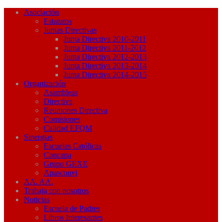
Asociación
Estatutos
Juntas Directivas
Junta Directiva 2010-2011
Junta Directiva 2011-2012
Junta Directiva 2012-2013
Junta Directiva 2013-2014
Junta Directiva 2014-2015
Organización
Asambleas
Directiva
Reuniones Directiva
Comisiones
Calidad EFQM
Sinergias
Escuelas Católicas
Concapa
Grupo GEXE
Apasconvi
AA. AA.
Trabaja con nosotros
Noticias
Escuela de Padres
Libros Interesantes