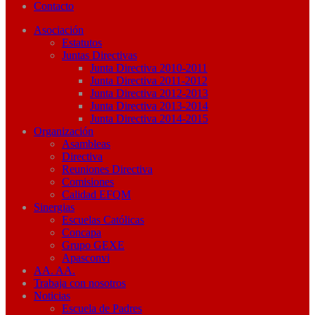
Contacto
Asociación
Estatutos
Juntas Directivas
Junta Directiva 2010-2011
Junta Directiva 2011-2012
Junta Directiva 2012-2013
Junta Directiva 2013-2014
Junta Directiva 2014-2015
Organización
Asambleas
Directiva
Reuniones Directiva
Comisiones
Calidad EFQM
Sinergias
Escuelas Católicas
Concapa
Grupo GEXE
Apasconvi
AA. AA.
Trabaja con nosotros
Noticias
Escuela de Padres