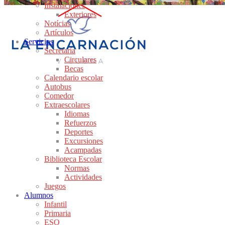
Instalaciones
Exteriores
Notícias
Artículos
Servicios
Secretaría
Circulares
Becas
Calendario escolar
Autobus
Comedor
Extraescolares
Idiomas
Refuerzos
Deportes
Excursiones
Acampadas
Biblioteca Escolar
Normas
Actividades
Juegos
Alumnos
Infantil
Primaria
ESO