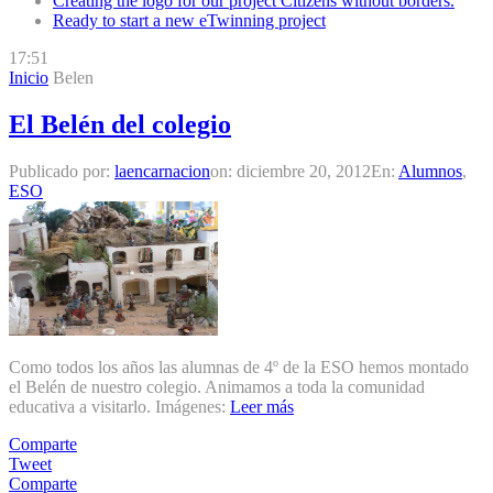
Creating the logo for our project Citizens without borders.
Ready to start a new eTwinning project
17:51
Inicio
Belen
El Belén del colegio
Publicado por:
laencarnacion
on:
diciembre 20, 2012
En:
Alumnos
,
ESO
Como todos los años las alumnas de 4º de la ESO hemos montado
el Belén de nuestro colegio. Animamos a toda la comunidad
educativa a visitarlo. Imágenes:
Leer más
Comparte
Tweet
Comparte