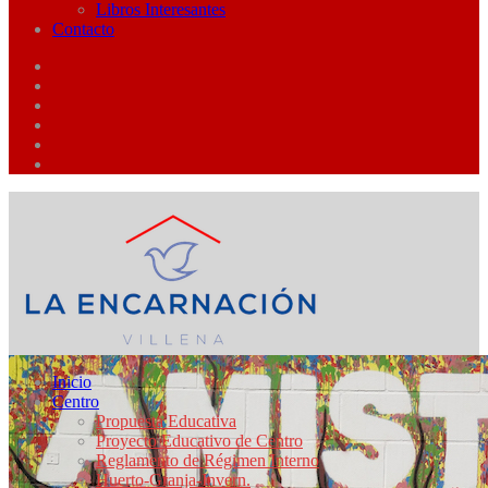
Libros Interesantes
Contacto
Inicio
Centro
Propuesta Educativa
Proyecto Educativo de Centro
Reglamento de Régimen Interno
Huerto-Granja-Invern.