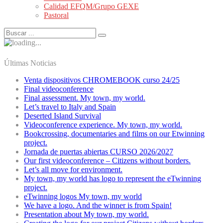
Calidad EFQM/Grupo GEXE
Pastoral
Últimas Noticias
Venta dispositivos CHROMEBOOK curso 24/25
Final videoconference
Final assessment. My town, my world.
Let’s travel to Italy and Spain
Deserted Island Survival
Videoconference experience. My town, my world.
Bookcrossing, documentaries and films on our Etwinning
project.
Jornada de puertas abiertas CURSO 2026/2027
Our first videoconference – Citizens without borders.
Let’s all move for environment.
My town, my world has logo to represent the eTwinning
project.
eTwinning logos My town, my world
We have a logo. And the winner is from Spain!
Presentation about My town, my world.