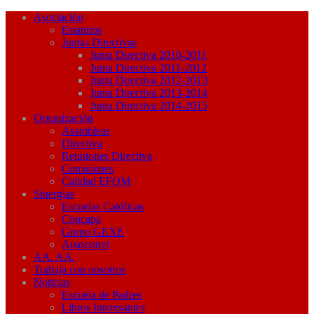
Asociación
Estatutos
Juntas Directivas
Junta Directiva 2010-2011
Junta Directiva 2011-2012
Junta Directiva 2012-2013
Junta Directiva 2013-2014
Junta Directiva 2014-2015
Organización
Asambleas
Directiva
Reuniones Directiva
Comisiones
Calidad EFQM
Sinergias
Escuelas Católicas
Concapa
Grupo GEXE
Apasconvi
AA. AA.
Trabaja con nosotros
Noticias
Escuela de Padres
Libros Interesantes