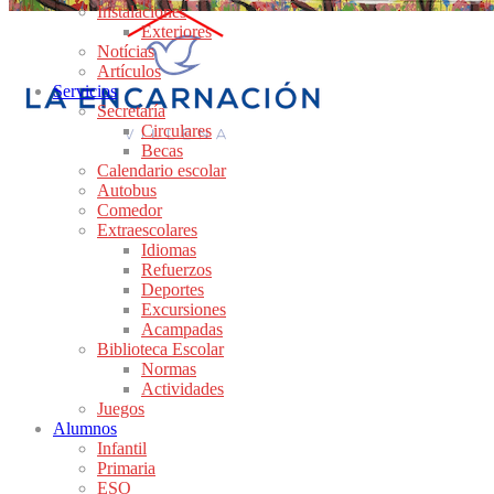
Instalaciones
Exteriores
Notícias
Artículos
Servicios
Secretaría
Circulares
Becas
Calendario escolar
Autobus
Comedor
Extraescolares
Idiomas
Refuerzos
Deportes
Excursiones
Acampadas
Biblioteca Escolar
Normas
Actividades
Juegos
Alumnos
Infantil
Primaria
ESO