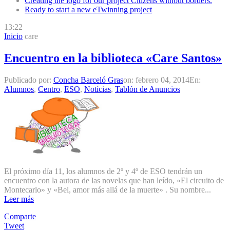
Creating the logo for our project Citizens without borders.
Ready to start a new eTwinning project
13:22
Inicio
care
Encuentro en la biblioteca «Care Santos»
Publicado por:
Concha Barceló Gras
on:
febrero 04, 2014
En:
Alumnos
,
Centro
,
ESO
,
Notícias
,
Tablón de Anuncios
El próximo día 11, los alumnos de 2º y 4º de ESO tendrán un
encuentro con la autora de las novelas que han leído, «El circuito de
Montecarlo» y «Bel, amor más allá de la muerte» . Su nombre...
Leer más
Comparte
Tweet