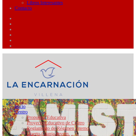
Libros Interesantes
Contacto
Inicio
Centro
Propuesta Educativa
Proyecto Educativo de Centro
Reglamento de Régimen Interno
Huerto-Granja-Invern.