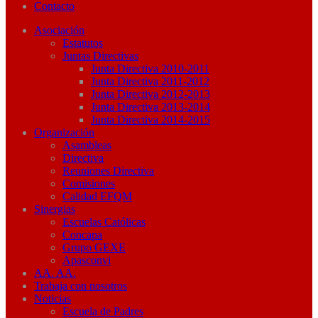
Contacto
Asociación
Estatutos
Juntas Directivas
Junta Directiva 2010-2011
Junta Directiva 2011-2012
Junta Directiva 2012-2013
Junta Directiva 2013-2014
Junta Directiva 2014-2015
Organización
Asambleas
Directiva
Reuniones Directiva
Comisiones
Calidad EFQM
Sinergias
Escuelas Católicas
Concapa
Grupo GEXE
Apasconvi
AA. AA.
Trabaja con nosotros
Noticias
Escuela de Padres