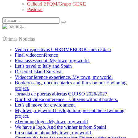
Calidad EFQM/Grupo GEXE
Pastoral
Últimas Noticias
Venta dispositivos CHROMEBOOK curso 24/25
Final videoconference
Final assessment. My town, my world.
Let’s travel to Italy and Spain
Deserted Island Survival
Videoconference experience. My town, my world.
Bookcrossing, documentaries and films on our Etwinning
project.
Jornada de puertas abiertas CURSO 2026/2027
Our first videoconference – Citizens without borders.
Let’s all move for environment.
My town, my world has logo to represent the eTwinning
project.
eTwinning logos My town, my world
We have a logo. And the winner is from Spain!
Presentation about My town, my world.