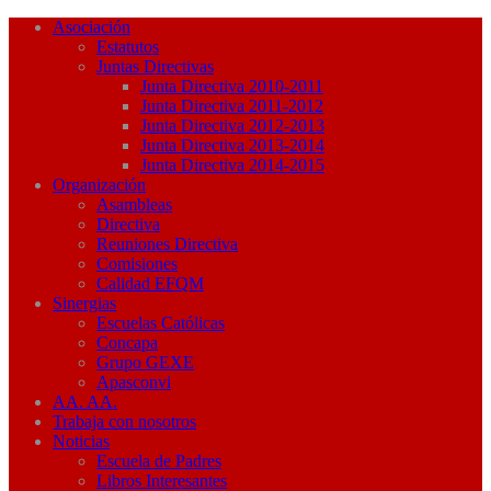
Asociación
Estatutos
Juntas Directivas
Junta Directiva 2010-2011
Junta Directiva 2011-2012
Junta Directiva 2012-2013
Junta Directiva 2013-2014
Junta Directiva 2014-2015
Organización
Asambleas
Directiva
Reuniones Directiva
Comisiones
Calidad EFQM
Sinergias
Escuelas Católicas
Concapa
Grupo GEXE
Apasconvi
AA. AA.
Trabaja con nosotros
Noticias
Escuela de Padres
Libros Interesantes