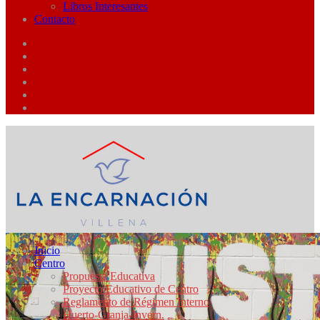
Libros Interesantes
Contacto
Inicio
Centro
Propuesta Educativa
Proyecto Educativo de Centro
Reglamento de Régimen Interno
Huerto-Granja-Invern.