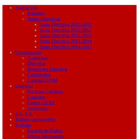
Asociación
Estatutos
Juntas Directivas
Junta Directiva 2010-2011
Junta Directiva 2011-2012
Junta Directiva 2012-2013
Junta Directiva 2013-2014
Junta Directiva 2014-2015
Organización
Asambleas
Directiva
Reuniones Directiva
Comisiones
Calidad EFQM
Sinergias
Escuelas Católicas
Concapa
Grupo GEXE
Apasconvi
AA. AA.
Trabaja con nosotros
Noticias
Escuela de Padres
Libros Interesantes