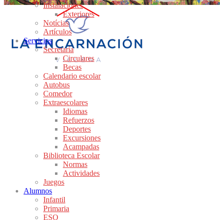
Instalaciones
Exteriores
Notícias
Artículos
Servicios
Secretaría
Circulares
Becas
Calendario escolar
Autobus
Comedor
Extraescolares
Idiomas
Refuerzos
Deportes
Excursiones
Acampadas
Biblioteca Escolar
Normas
Actividades
Juegos
Alumnos
Infantil
Primaria
ESO