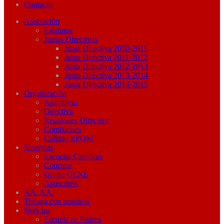
Contacto
Asociación
Estatutos
Juntas Directivas
Junta Directiva 2010-2011
Junta Directiva 2011-2012
Junta Directiva 2012-2013
Junta Directiva 2013-2014
Junta Directiva 2014-2015
Organización
Asambleas
Directiva
Reuniones Directiva
Comisiones
Calidad EFQM
Sinergias
Escuelas Católicas
Concapa
Grupo GEXE
Apasconvi
AA. AA.
Trabaja con nosotros
Noticias
Escuela de Padres