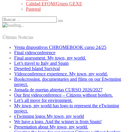
Calidad EFQM/Grupo GEXE
Pastoral
Últimas Noticias
Venta dispositivos CHROMEBOOK curso 24/25
Final videoconference
Final assessment. My town, my world.
Let’s travel to Italy and Spain
Deserted Island Survival
Videoconference experience. My town, my world.
Bookcrossing, documentaries and films on our Etwinning
project.
Jornada de puertas abiertas CURSO 2026/2027
Our first videoconference – Citizens without borders.
Let’s all move for environment.
My town, my world has logo to represent the eTwinning
project.
eTwinning logos My town, my world
We have a logo. And the winner is from Spain!
Presentation about My town, my world.