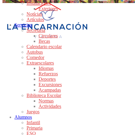
Instalaciones
Exteriores
Notícias
Artículos
Servicios
Secretaría
Circulares
Becas
Calendario escolar
Autobus
Comedor
Extraescolares
Idiomas
Refuerzos
Deportes
Excursiones
Acampadas
Biblioteca Escolar
Normas
Actividades
Juegos
Alumnos
Infantil
Primaria
ESO