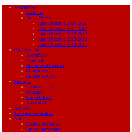
Asociación
Estatutos
Juntas Directivas
Junta Directiva 2010-2011
Junta Directiva 2011-2012
Junta Directiva 2012-2013
Junta Directiva 2013-2014
Junta Directiva 2014-2015
Organización
Asambleas
Directiva
Reuniones Directiva
Comisiones
Calidad EFQM
Sinergias
Escuelas Católicas
Concapa
Grupo GEXE
Apasconvi
AA. AA.
Trabaja con nosotros
Noticias
Escuela de Padres
Libros Interesantes