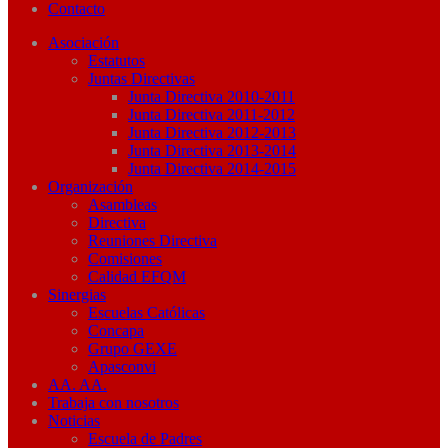
Contacto
Asociación
Estatutos
Juntas Directivas
Junta Directiva 2010-2011
Junta Directiva 2011-2012
Junta Directiva 2012-2013
Junta Directiva 2013-2014
Junta Directiva 2014-2015
Organización
Asambleas
Directiva
Reuniones Directiva
Comisiones
Calidad EFQM
Sinergias
Escuelas Católicas
Concapa
Grupo GEXE
Apasconvi
AA. AA.
Trabaja con nosotros
Noticias
Escuela de Padres