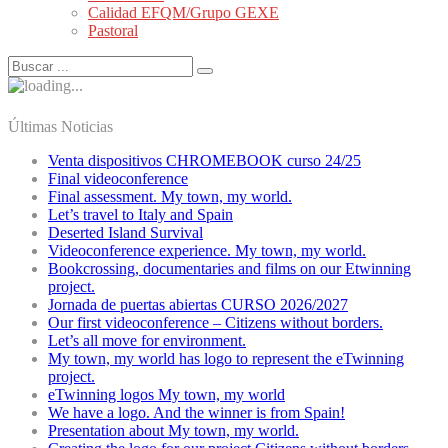
Calidad EFQM/Grupo GEXE
Pastoral
Últimas Noticias
Venta dispositivos CHROMEBOOK curso 24/25
Final videoconference
Final assessment. My town, my world.
Let’s travel to Italy and Spain
Deserted Island Survival
Videoconference experience. My town, my world.
Bookcrossing, documentaries and films on our Etwinning
project.
Jornada de puertas abiertas CURSO 2026/2027
Our first videoconference – Citizens without borders.
Let’s all move for environment.
My town, my world has logo to represent the eTwinning
project.
eTwinning logos My town, my world
We have a logo. And the winner is from Spain!
Presentation about My town, my world.