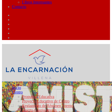
Libros Interesantes
Contacto
Inicio
Centro
Propuesta Educativa
Proyecto Educativo de Centro
Reglamento de Régimen Interno
Huerto-Granja-Invern.