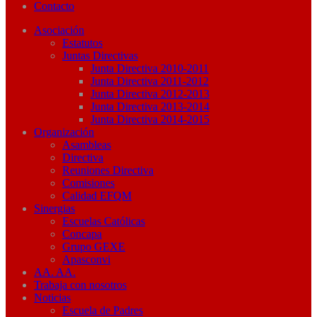
Contacto
Asociación
Estatutos
Juntas Directivas
Junta Directiva 2010-2011
Junta Directiva 2011-2012
Junta Directiva 2012-2013
Junta Directiva 2013-2014
Junta Directiva 2014-2015
Organización
Asambleas
Directiva
Reuniones Directiva
Comisiones
Calidad EFQM
Sinergias
Escuelas Católicas
Concapa
Grupo GEXE
Apasconvi
AA. AA.
Trabaja con nosotros
Noticias
Escuela de Padres