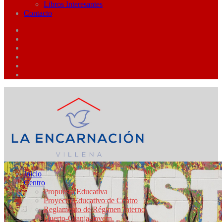
Libros Interesantes
Contacto
Inicio
Centro
Propuesta Educativa
Proyecto Educativo de Centro
Reglamento de Régimen Interno
Huerto-Granja-Invern.