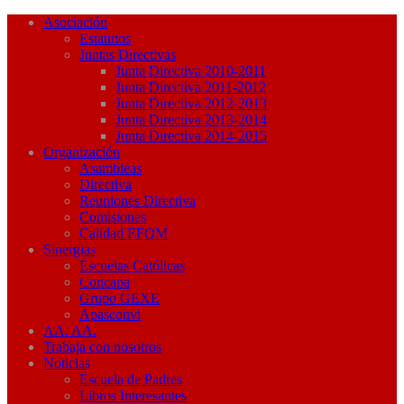
Asociación
Estatutos
Juntas Directivas
Junta Directiva 2010-2011
Junta Directiva 2011-2012
Junta Directiva 2012-2013
Junta Directiva 2013-2014
Junta Directiva 2014-2015
Organización
Asambleas
Directiva
Reuniones Directiva
Comisiones
Calidad EFQM
Sinergias
Escuelas Católicas
Concapa
Grupo GEXE
Apasconvi
AA. AA.
Trabaja con nosotros
Noticias
Escuela de Padres
Libros Interesantes