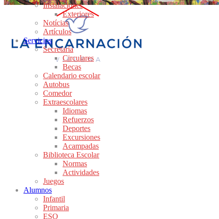
Instalaciones
Exteriores
Notícias
Artículos
Servicios
Secretaría
Circulares
Becas
Calendario escolar
Autobus
Comedor
Extraescolares
Idiomas
Refuerzos
Deportes
Excursiones
Acampadas
Biblioteca Escolar
Normas
Actividades
Juegos
Alumnos
Infantil
Primaria
ESO