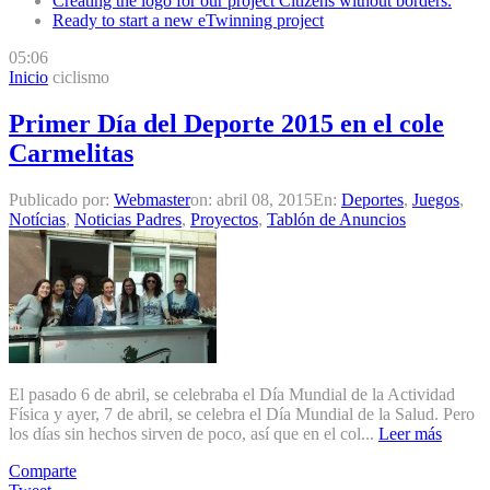
Creating the logo for our project Citizens without borders.
Ready to start a new eTwinning project
05:06
Inicio
ciclismo
Primer Día del Deporte 2015 en el cole
Carmelitas
Publicado por:
Webmaster
on:
abril 08, 2015
En:
Deportes
,
Juegos
,
Notícias
,
Noticias Padres
,
Proyectos
,
Tablón de Anuncios
El pasado 6 de abril, se celebraba el Día Mundial de la Actividad
Física y ayer, 7 de abril, se celebra el Día Mundial de la Salud. Pero
los días sin hechos sirven de poco, así que en el col...
Leer más
Comparte