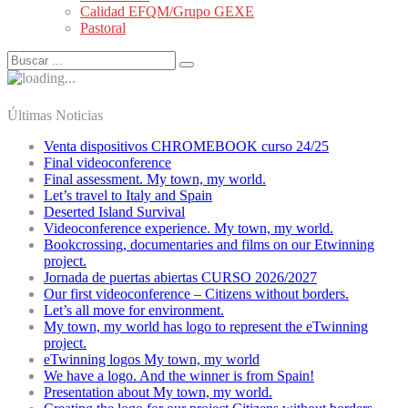
Calidad EFQM/Grupo GEXE
Pastoral
Últimas Noticias
Venta dispositivos CHROMEBOOK curso 24/25
Final videoconference
Final assessment. My town, my world.
Let’s travel to Italy and Spain
Deserted Island Survival
Videoconference experience. My town, my world.
Bookcrossing, documentaries and films on our Etwinning
project.
Jornada de puertas abiertas CURSO 2026/2027
Our first videoconference – Citizens without borders.
Let’s all move for environment.
My town, my world has logo to represent the eTwinning
project.
eTwinning logos My town, my world
We have a logo. And the winner is from Spain!
Presentation about My town, my world.