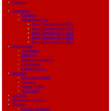
Contacto
Asociación
Estatutos
Juntas Directivas
Junta Directiva 2010-2011
Junta Directiva 2011-2012
Junta Directiva 2012-2013
Junta Directiva 2013-2014
Junta Directiva 2014-2015
Organización
Asambleas
Directiva
Reuniones Directiva
Comisiones
Calidad EFQM
Sinergias
Escuelas Católicas
Concapa
Grupo GEXE
Apasconvi
AA. AA.
Trabaja con nosotros
Noticias
Escuela de Padres