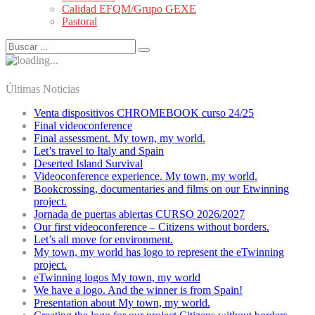
Calidad EFQM/Grupo GEXE
Pastoral
Últimas Noticias
Venta dispositivos CHROMEBOOK curso 24/25
Final videoconference
Final assessment. My town, my world.
Let’s travel to Italy and Spain
Deserted Island Survival
Videoconference experience. My town, my world.
Bookcrossing, documentaries and films on our Etwinning
project.
Jornada de puertas abiertas CURSO 2026/2027
Our first videoconference – Citizens without borders.
Let’s all move for environment.
My town, my world has logo to represent the eTwinning
project.
eTwinning logos My town, my world
We have a logo. And the winner is from Spain!
Presentation about My town, my world.