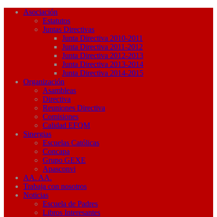
Asociación
Estatutos
Juntas Directivas
Junta Directiva 2010-2011
Junta Directiva 2011-2012
Junta Directiva 2012-2013
Junta Directiva 2013-2014
Junta Directiva 2014-2015
Organización
Asambleas
Directiva
Reuniones Directiva
Comisiones
Calidad EFQM
Sinergias
Escuelas Católicas
Concapa
Grupo GEXE
Apasconvi
AA. AA.
Trabaja con nosotros
Noticias
Escuela de Padres
Libros Interesantes