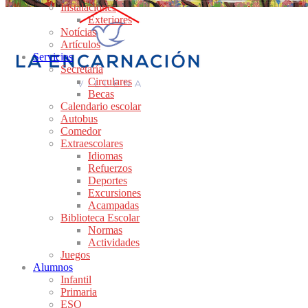
Instalaciones
Exteriores
Notícias
Artículos
Servicios
Secretaría
Circulares
Becas
Calendario escolar
Autobus
Comedor
Extraescolares
Idiomas
Refuerzos
Deportes
Excursiones
Acampadas
Biblioteca Escolar
Normas
Actividades
Juegos
Alumnos
Infantil
Primaria
ESO