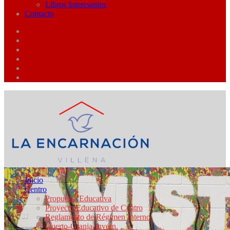
Libros Interesantes
Contacto
Inicio
Centro
Propuesta Educativa
Proyecto Educativo de Centro
Reglamento de Régimen Interno
Huerto-Granja-Invern.