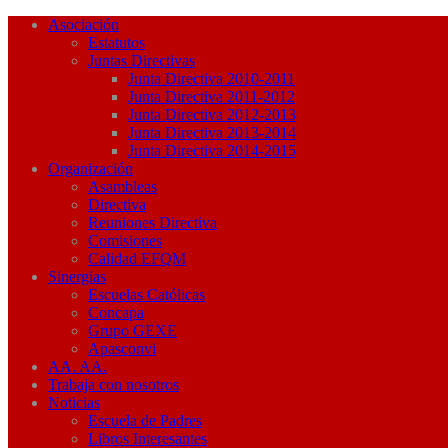
Asociación
Estatutos
Juntas Directivas
Junta Directiva 2010-2011
Junta Directiva 2011-2012
Junta Directiva 2012-2013
Junta Directiva 2013-2014
Junta Directiva 2014-2015
Organización
Asambleas
Directiva
Reuniones Directiva
Comisiones
Calidad EFQM
Sinergias
Escuelas Católicas
Concapa
Grupo GEXE
Apasconvi
AA. AA.
Trabaja con nosotros
Noticias
Escuela de Padres
Libros Interesantes