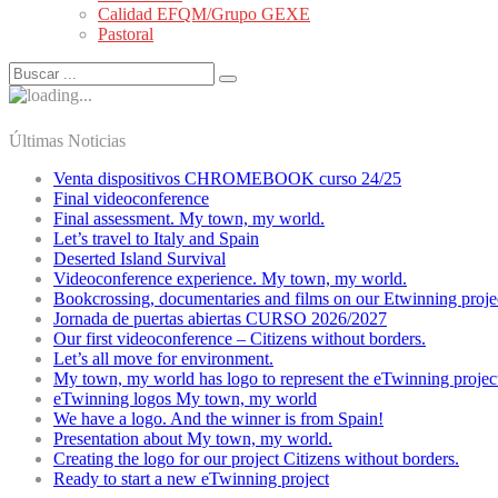
Calidad EFQM/Grupo GEXE
Pastoral
Últimas Noticias
Venta dispositivos CHROMEBOOK curso 24/25
Final videoconference
Final assessment. My town, my world.
Let’s travel to Italy and Spain
Deserted Island Survival
Videoconference experience. My town, my world.
Bookcrossing, documentaries and films on our Etwinning proje
Jornada de puertas abiertas CURSO 2026/2027
Our first videoconference – Citizens without borders.
Let’s all move for environment.
My town, my world has logo to represent the eTwinning projec
eTwinning logos My town, my world
We have a logo. And the winner is from Spain!
Presentation about My town, my world.
Creating the logo for our project Citizens without borders.
Ready to start a new eTwinning project