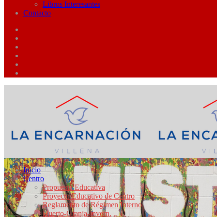
Libros Interesantes
Contacto
Inicio
Centro
Propuesta Educativa
Proyecto Educativo de Centro
Reglamento de Régimen Interno
Huerto-Granja-Invern.