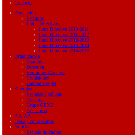
Contacto
Asociación
Estatutos
Juntas Directivas
Junta Directiva 2010-2011
Junta Directiva 2011-2012
Junta Directiva 2012-2013
Junta Directiva 2013-2014
Junta Directiva 2014-2015
Organización
Asambleas
Directiva
Reuniones Directiva
Comisiones
Calidad EFQM
Sinergias
Escuelas Católicas
Concapa
Grupo GEXE
Apasconvi
AA. AA.
Trabaja con nosotros
Noticias
Escuela de Padres