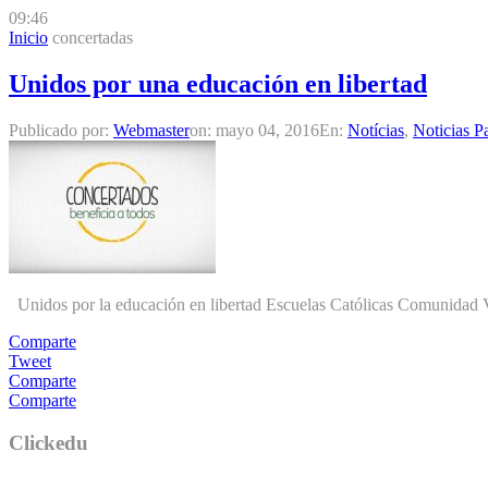
09:46
Inicio
concertadas
Unidos por una educación en libertad
Publicado por:
Webmaster
on:
mayo 04, 2016
En:
Notícias
,
Noticias P
Unidos por la educación en libertad Escuelas Católicas Comunidad Val
Comparte
Tweet
Comparte
Comparte
Clickedu