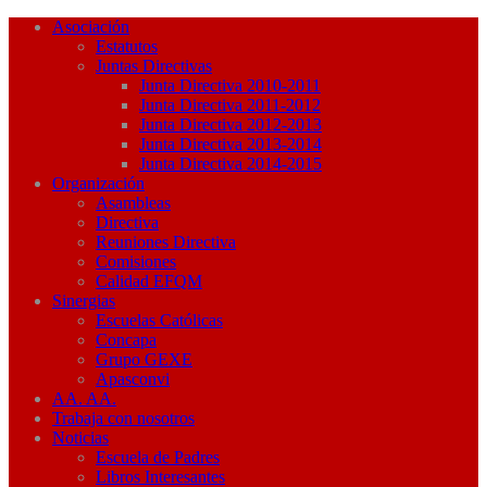
Asociación
Estatutos
Juntas Directivas
Junta Directiva 2010-2011
Junta Directiva 2011-2012
Junta Directiva 2012-2013
Junta Directiva 2013-2014
Junta Directiva 2014-2015
Organización
Asambleas
Directiva
Reuniones Directiva
Comisiones
Calidad EFQM
Sinergias
Escuelas Católicas
Concapa
Grupo GEXE
Apasconvi
AA. AA.
Trabaja con nosotros
Noticias
Escuela de Padres
Libros Interesantes