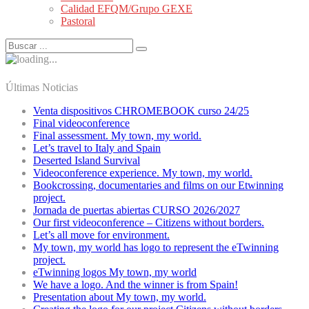
Calidad EFQM/Grupo GEXE
Pastoral
Últimas Noticias
Venta dispositivos CHROMEBOOK curso 24/25
Final videoconference
Final assessment. My town, my world.
Let’s travel to Italy and Spain
Deserted Island Survival
Videoconference experience. My town, my world.
Bookcrossing, documentaries and films on our Etwinning
project.
Jornada de puertas abiertas CURSO 2026/2027
Our first videoconference – Citizens without borders.
Let’s all move for environment.
My town, my world has logo to represent the eTwinning
project.
eTwinning logos My town, my world
We have a logo. And the winner is from Spain!
Presentation about My town, my world.