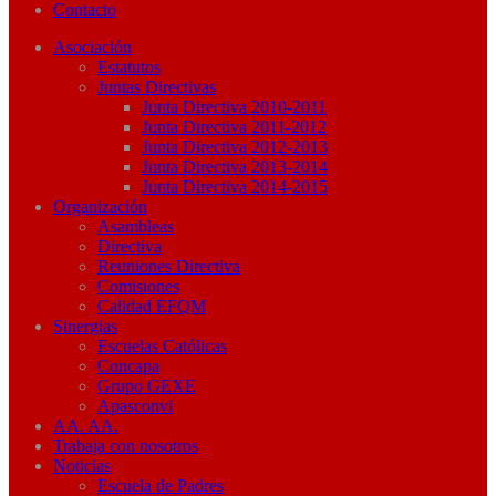
Contacto
Asociación
Estatutos
Juntas Directivas
Junta Directiva 2010-2011
Junta Directiva 2011-2012
Junta Directiva 2012-2013
Junta Directiva 2013-2014
Junta Directiva 2014-2015
Organización
Asambleas
Directiva
Reuniones Directiva
Comisiones
Calidad EFQM
Sinergias
Escuelas Católicas
Concapa
Grupo GEXE
Apasconvi
AA. AA.
Trabaja con nosotros
Noticias
Escuela de Padres