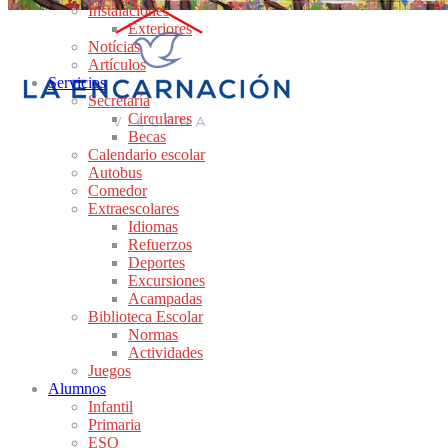
Instalaciones
Exteriores
Notícias
Artículos
Servicios
Secretaría
Circulares
Becas
Calendario escolar
Autobus
Comedor
Extraescolares
Idiomas
Refuerzos
Deportes
Excursiones
Acampadas
Biblioteca Escolar
Normas
Actividades
Juegos
Alumnos
Infantil
Primaria
ESO