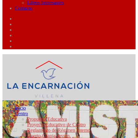
Libros Interesantes
Contacto
Inicio
Centro
Propuesta Educativa
Proyecto Educativo de Centro
Reglamento de Régimen Interno
Huerto-Granja-Invern.