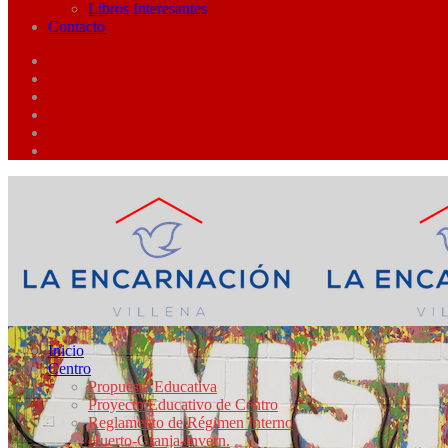
Libros Interesantes
Contacto
Inicio
Centro
Propuesta Educativa
Proyecto Educativo de Centro
Reglamento de Régimen Interno
Huerto-Granja-Invern.