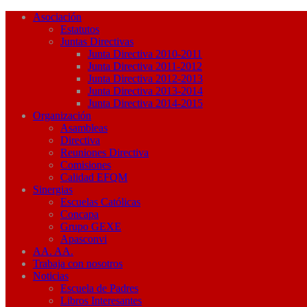
Asociación
Estatutos
Juntas Directivas
Junta Directiva 2010-2011
Junta Directiva 2011-2012
Junta Directiva 2012-2013
Junta Directiva 2013-2014
Junta Directiva 2014-2015
Organización
Asambleas
Directiva
Reuniones Directiva
Comisiones
Calidad EFQM
Sinergias
Escuelas Católicas
Concapa
Grupo GEXE
Apasconvi
AA. AA.
Trabaja con nosotros
Noticias
Escuela de Padres
Libros Interesantes