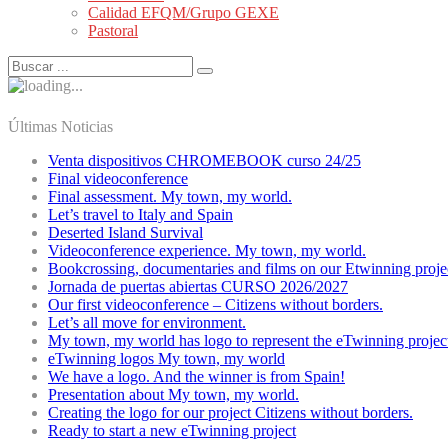
Calidad EFQM/Grupo GEXE
Pastoral
Últimas Noticias
Venta dispositivos CHROMEBOOK curso 24/25
Final videoconference
Final assessment. My town, my world.
Let’s travel to Italy and Spain
Deserted Island Survival
Videoconference experience. My town, my world.
Bookcrossing, documentaries and films on our Etwinning proje
Jornada de puertas abiertas CURSO 2026/2027
Our first videoconference – Citizens without borders.
Let’s all move for environment.
My town, my world has logo to represent the eTwinning projec
eTwinning logos My town, my world
We have a logo. And the winner is from Spain!
Presentation about My town, my world.
Creating the logo for our project Citizens without borders.
Ready to start a new eTwinning project