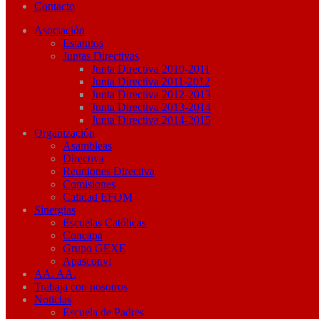
Contacto
Asociación
Estatutos
Juntas Directivas
Junta Directiva 2010-2011
Junta Directiva 2011-2012
Junta Directiva 2012-2013
Junta Directiva 2013-2014
Junta Directiva 2014-2015
Organización
Asambleas
Directiva
Reuniones Directiva
Comisiones
Calidad EFQM
Sinergias
Escuelas Católicas
Concapa
Grupo GEXE
Apasconvi
AA. AA.
Trabaja con nosotros
Noticias
Escuela de Padres