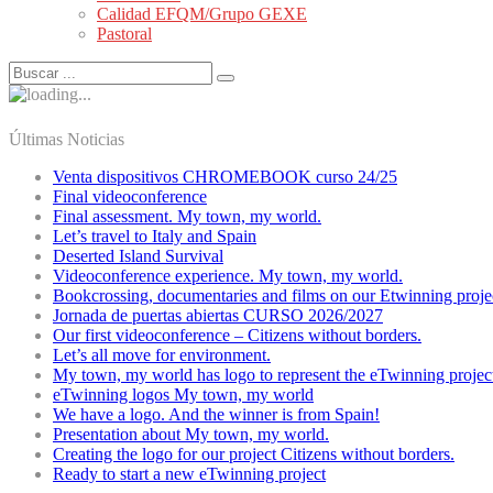
Calidad EFQM/Grupo GEXE
Pastoral
Últimas Noticias
Venta dispositivos CHROMEBOOK curso 24/25
Final videoconference
Final assessment. My town, my world.
Let’s travel to Italy and Spain
Deserted Island Survival
Videoconference experience. My town, my world.
Bookcrossing, documentaries and films on our Etwinning proje
Jornada de puertas abiertas CURSO 2026/2027
Our first videoconference – Citizens without borders.
Let’s all move for environment.
My town, my world has logo to represent the eTwinning projec
eTwinning logos My town, my world
We have a logo. And the winner is from Spain!
Presentation about My town, my world.
Creating the logo for our project Citizens without borders.
Ready to start a new eTwinning project