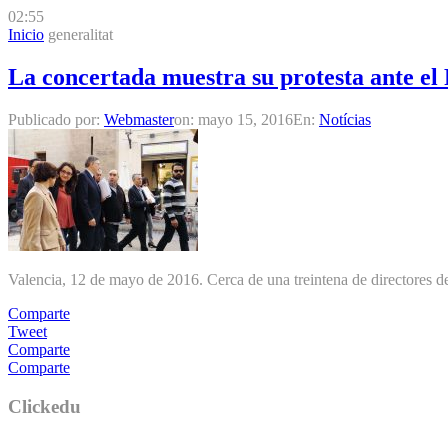
02:55
Inicio
generalitat
La concertada muestra su protesta ante el 
Publicado por:
Webmaster
on:
mayo 15, 2016
En:
Notícias
Valencia, 12 de mayo de 2016. Cerca de una treintena de directores de
Comparte
Tweet
Comparte
Comparte
Clickedu