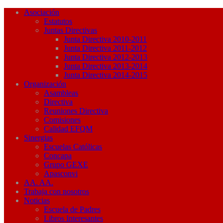
Asociación
Estatutos
Juntas Directivas
Junta Directiva 2010-2011
Junta Directiva 2011-2012
Junta Directiva 2012-2013
Junta Directiva 2013-2014
Junta Directiva 2014-2015
Organización
Asambleas
Directiva
Reuniones Directiva
Comisiones
Calidad EFQM
Sinergias
Escuelas Católicas
Concapa
Grupo GEXE
Apasconvi
AA. AA.
Trabaja con nosotros
Noticias
Escuela de Padres
Libros Interesantes