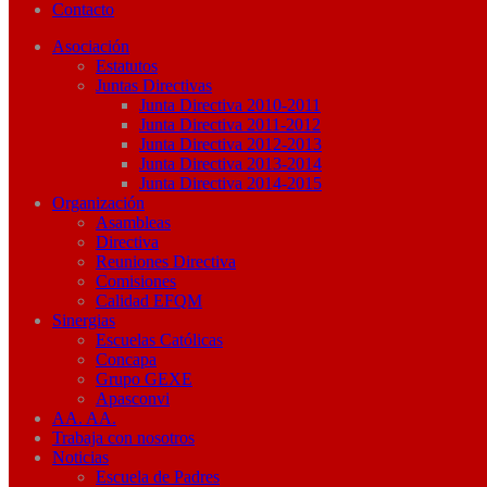
Contacto
Asociación
Estatutos
Juntas Directivas
Junta Directiva 2010-2011
Junta Directiva 2011-2012
Junta Directiva 2012-2013
Junta Directiva 2013-2014
Junta Directiva 2014-2015
Organización
Asambleas
Directiva
Reuniones Directiva
Comisiones
Calidad EFQM
Sinergias
Escuelas Católicas
Concapa
Grupo GEXE
Apasconvi
AA. AA.
Trabaja con nosotros
Noticias
Escuela de Padres