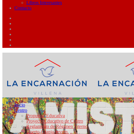
Libros Interesantes
Contacto
Inicio
Centro
Propuesta Educativa
Proyecto Educativo de Centro
Reglamento de Régimen Interno
Huerto-Granja-Invern.