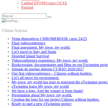
Calidad EFQM/Grupo GEXE
Pastoral
Últimas Noticias
Venta dispositivos CHROMEBOOK curso 24/25
Final videoconference
Final assessment. My town, my world.
Let’s travel to Italy and Spain
Deserted Island Survival
Videoconference experience. My town, my world.
Bookcrossing, documentaries and films on our Etwinning proje
Jornada de puertas abiertas CURSO 2026/2027
Our first videoconference – Citizens without borders.
Let’s all move for environment.
My town, my world has logo to represent the eTwinning projec
eTwinning logos My town, my world
We have a logo. And the winner is from Spain!
Presentation about My town, my world.
Creating the logo for our project Citizens without borders.
Ready to start a new eTwinning project