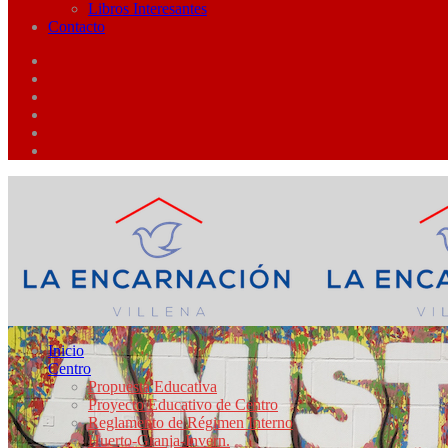
Libros Interesantes
Contacto
Inicio
Centro
Propuesta Educativa
Proyecto Educativo de Centro
Reglamento de Régimen Interno
Huerto-Granja-Invern.