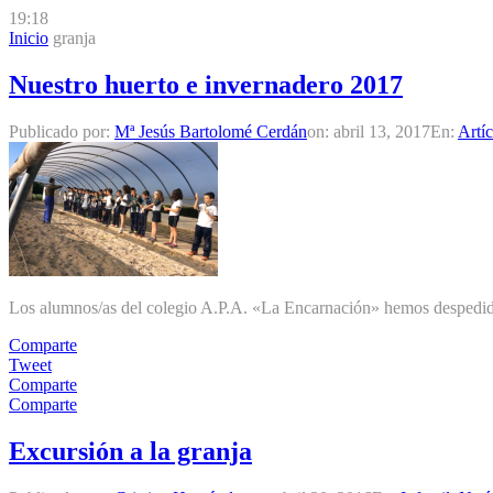
19:18
Inicio
granja
Nuestro huerto e invernadero 2017
Publicado por:
Mª Jesús Bartolomé Cerdán
on:
abril 13, 2017
En:
Artí
Los alumnos/as del colegio A.P.A. «La Encarnación» hemos despedido e
Comparte
Tweet
Comparte
Comparte
Excursión a la granja