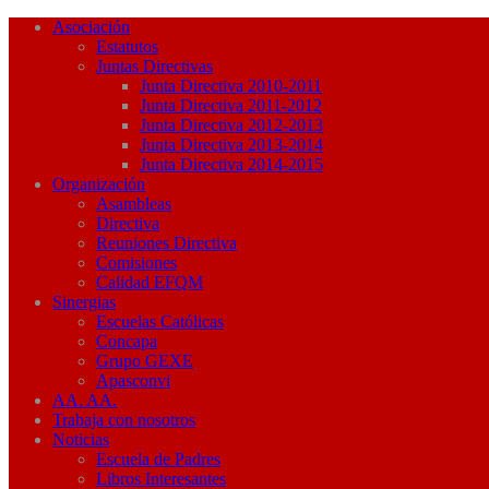
Asociación
Estatutos
Juntas Directivas
Junta Directiva 2010-2011
Junta Directiva 2011-2012
Junta Directiva 2012-2013
Junta Directiva 2013-2014
Junta Directiva 2014-2015
Organización
Asambleas
Directiva
Reuniones Directiva
Comisiones
Calidad EFQM
Sinergias
Escuelas Católicas
Concapa
Grupo GEXE
Apasconvi
AA. AA.
Trabaja con nosotros
Noticias
Escuela de Padres
Libros Interesantes