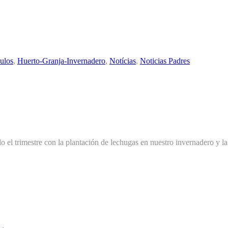
culos
,
Huerto-Granja-Invernadero
,
Notícias
,
Noticias Padres
l trimestre con la plantación de lechugas en nuestro invernadero y la 