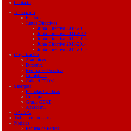
Contacto
Asociación
Estatutos
Juntas Directivas
Junta Directiva 2010-2011
Junta Directiva 2011-2012
Junta Directiva 2012-2013
Junta Directiva 2013-2014
Junta Directiva 2014-2015
Organización
Asambleas
Directiva
Reuniones Directiva
Comisiones
Calidad EFQM
Sinergias
Escuelas Católicas
Concapa
Grupo GEXE
Apasconvi
AA. AA.
Trabaja con nosotros
Noticias
Escuela de Padres