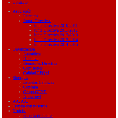
Contacto
Asociación
Estatutos
Juntas Directivas
Junta Directiva 2010-2011
Junta Directiva 2011-2012
Junta Directiva 2012-2013
Junta Directiva 2013-2014
Junta Directiva 2014-2015
Organización
Asambleas
Directiva
Reuniones Directiva
Comisiones
Calidad EFQM
Sinergias
Escuelas Católicas
Concapa
Grupo GEXE
Apasconvi
AA. AA.
Trabaja con nosotros
Noticias
Escuela de Padres