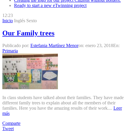
Creating the logo for our project Citizens without borders.
Ready to start a new eTwinning project
12:23
Inicio
Inglés Sexto
Our Family trees
Publicado por:
Estefania Martínez Menor
on:
enero 23, 2018
En:
Primaria
In class students have talked about their families. They have made
different family trees to explain about all the members of their
families. Here you have the amazing results of their work....
Leer
más
Comparte
Tweet