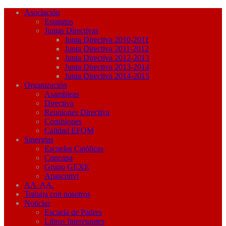
Asociación
Estatutos
Juntas Directivas
Junta Directiva 2010-2011
Junta Directiva 2011-2012
Junta Directiva 2012-2013
Junta Directiva 2013-2014
Junta Directiva 2014-2015
Organización
Asambleas
Directiva
Reuniones Directiva
Comisiones
Calidad EFQM
Sinergias
Escuelas Católicas
Concapa
Grupo GEXE
Apasconvi
AA. AA.
Trabaja con nosotros
Noticias
Escuela de Padres
Libros Interesantes