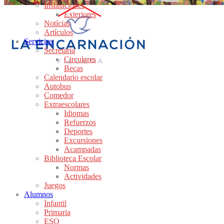
Instalaciones
Exteriores
Notícias
Artículos
Servicios
Secretaría
Circulares
Becas
Calendario escolar
Autobus
Comedor
Extraescolares
Idiomas
Refuerzos
Deportes
Excursiones
Acampadas
Biblioteca Escolar
Normas
Actividades
Juegos
Alumnos
Infantil
Primaria
ESO