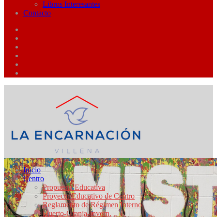
Libros Interesantes
Contacto
Inicio
Centro
Propuesta Educativa
Proyecto Educativo de Centro
Reglamento de Régimen Interno
Huerto-Granja-Invern.