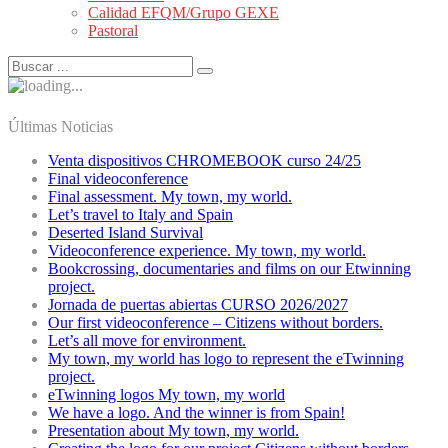
Calidad EFQM/Grupo GEXE
Pastoral
Últimas Noticias
Venta dispositivos CHROMEBOOK curso 24/25
Final videoconference
Final assessment. My town, my world.
Let’s travel to Italy and Spain
Deserted Island Survival
Videoconference experience. My town, my world.
Bookcrossing, documentaries and films on our Etwinning
project.
Jornada de puertas abiertas CURSO 2026/2027
Our first videoconference – Citizens without borders.
Let’s all move for environment.
My town, my world has logo to represent the eTwinning
project.
eTwinning logos My town, my world
We have a logo. And the winner is from Spain!
Presentation about My town, my world.