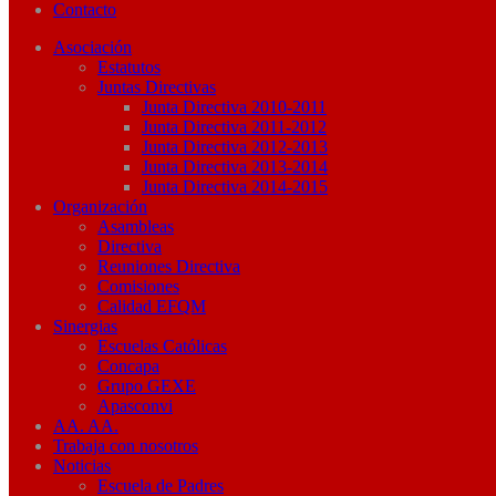
Contacto
Asociación
Estatutos
Juntas Directivas
Junta Directiva 2010-2011
Junta Directiva 2011-2012
Junta Directiva 2012-2013
Junta Directiva 2013-2014
Junta Directiva 2014-2015
Organización
Asambleas
Directiva
Reuniones Directiva
Comisiones
Calidad EFQM
Sinergias
Escuelas Católicas
Concapa
Grupo GEXE
Apasconvi
AA. AA.
Trabaja con nosotros
Noticias
Escuela de Padres