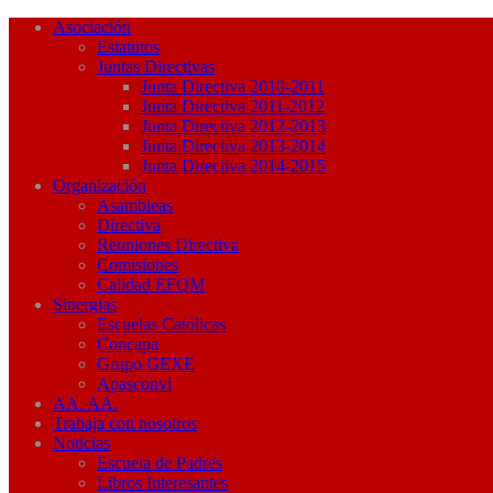
Asociación
Estatutos
Juntas Directivas
Junta Directiva 2010-2011
Junta Directiva 2011-2012
Junta Directiva 2012-2013
Junta Directiva 2013-2014
Junta Directiva 2014-2015
Organización
Asambleas
Directiva
Reuniones Directiva
Comisiones
Calidad EFQM
Sinergias
Escuelas Católicas
Concapa
Grupo GEXE
Apasconvi
AA. AA.
Trabaja con nosotros
Noticias
Escuela de Padres
Libros Interesantes