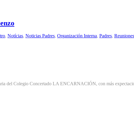
ienzo
tro
,
Notícias
,
Noticias Padres
,
Organización Interna
,
Padres
,
Reuniones
dinaria del Colegio Concertado LA ENCARNACIÓN, con más expectación d