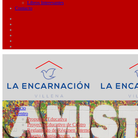
Libros Interesantes
Contacto
Inicio
Centro
Propuesta Educativa
Proyecto Educativo de Centro
Reglamento de Régimen Interno
Huerto-Granja-Invern.