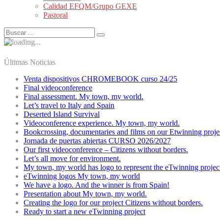
Calidad EFQM/Grupo GEXE
Pastoral
Últimas Noticias
Venta dispositivos CHROMEBOOK curso 24/25
Final videoconference
Final assessment. My town, my world.
Let’s travel to Italy and Spain
Deserted Island Survival
Videoconference experience. My town, my world.
Bookcrossing, documentaries and films on our Etwinning proje
Jornada de puertas abiertas CURSO 2026/2027
Our first videoconference – Citizens without borders.
Let’s all move for environment.
My town, my world has logo to represent the eTwinning projec
eTwinning logos My town, my world
We have a logo. And the winner is from Spain!
Presentation about My town, my world.
Creating the logo for our project Citizens without borders.
Ready to start a new eTwinning project