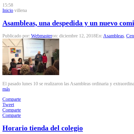
15:58
Inicio
villena
Asambleas, una despedida y un nuevo com
Publicado por:
Webmaster
on:
diciembre 12, 2018
En:
Asambleas
,
Cen
El pasado lunes 10 se realizaron las Asambleas ordinaria y extraor
más
Comparte
Tweet
Comparte
Comparte
Horario tienda del colegio