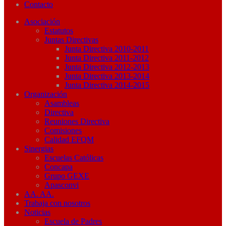
Contacto
Asociación
Estatutos
Juntas Directivas
Junta Directiva 2010-2011
Junta Directiva 2011-2012
Junta Directiva 2012-2013
Junta Directiva 2013-2014
Junta Directiva 2014-2015
Organización
Asambleas
Directiva
Reuniones Directiva
Comisiones
Calidad EFQM
Sinergias
Escuelas Católicas
Concapa
Grupo GEXE
Apasconvi
AA. AA.
Trabaja con nosotros
Noticias
Escuela de Padres