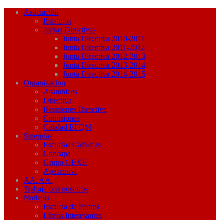
Asociación
Estatutos
Juntas Directivas
Junta Directiva 2010-2011
Junta Directiva 2011-2012
Junta Directiva 2012-2013
Junta Directiva 2013-2014
Junta Directiva 2014-2015
Organización
Asambleas
Directiva
Reuniones Directiva
Comisiones
Calidad EFQM
Sinergias
Escuelas Católicas
Concapa
Grupo GEXE
Apasconvi
AA. AA.
Trabaja con nosotros
Noticias
Escuela de Padres
Libros Interesantes