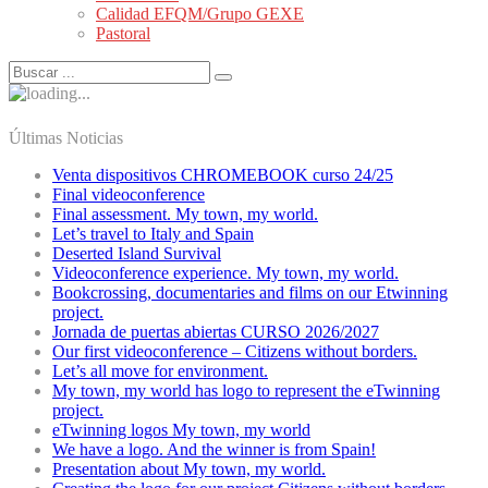
Calidad EFQM/Grupo GEXE
Pastoral
Últimas Noticias
Venta dispositivos CHROMEBOOK curso 24/25
Final videoconference
Final assessment. My town, my world.
Let’s travel to Italy and Spain
Deserted Island Survival
Videoconference experience. My town, my world.
Bookcrossing, documentaries and films on our Etwinning
project.
Jornada de puertas abiertas CURSO 2026/2027
Our first videoconference – Citizens without borders.
Let’s all move for environment.
My town, my world has logo to represent the eTwinning
project.
eTwinning logos My town, my world
We have a logo. And the winner is from Spain!
Presentation about My town, my world.