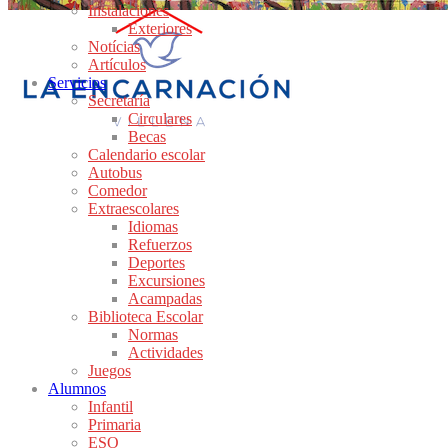
Instalaciones
Exteriores
Notícias
Artículos
Servicios
Secretaría
Circulares
Becas
Calendario escolar
Autobus
Comedor
Extraescolares
Idiomas
Refuerzos
Deportes
Excursiones
Acampadas
Biblioteca Escolar
Normas
Actividades
Juegos
Alumnos
Infantil
Primaria
ESO