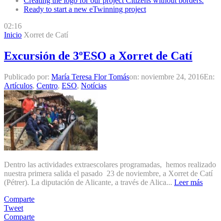
Creating the logo for our project Citizens without borders.
Ready to start a new eTwinning project
02:16
Inicio
Xorret de Catí
Excursión de 3ºESO a Xorret de Catí
Publicado por:
María Teresa Flor Tomás
on:
noviembre 24, 2016
En:
Artículos
,
Centro
,
ESO
,
Notícias
Dentro las actividades extraescolares programadas, hemos realizado
nuestra primera salida el pasado 23 de noviembre, a Xorret de Catí
(Pétrer). La diputación de Alicante, a través de Alica...
Leer más
Comparte
Tweet
Comparte