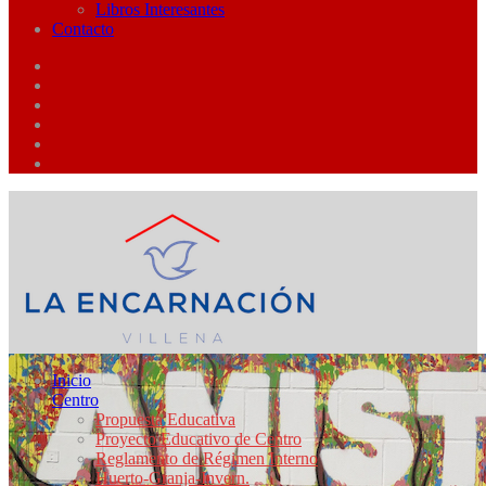
Libros Interesantes
Contacto
Inicio
Centro
Propuesta Educativa
Proyecto Educativo de Centro
Reglamento de Régimen Interno
Huerto-Granja-Invern.