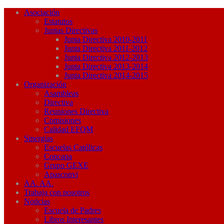
Asociación
Estatutos
Juntas Directivas
Junta Directiva 2010-2011
Junta Directiva 2011-2012
Junta Directiva 2012-2013
Junta Directiva 2013-2014
Junta Directiva 2014-2015
Organización
Asambleas
Directiva
Reuniones Directiva
Comisiones
Calidad EFQM
Sinergias
Escuelas Católicas
Concapa
Grupo GEXE
Apasconvi
AA. AA.
Trabaja con nosotros
Noticias
Escuela de Padres
Libros Interesantes