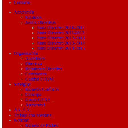
Contacto
Asociación
Estatutos
Juntas Directivas
Junta Directiva 2010-2011
Junta Directiva 2011-2012
Junta Directiva 2012-2013
Junta Directiva 2013-2014
Junta Directiva 2014-2015
Organización
Asambleas
Directiva
Reuniones Directiva
Comisiones
Calidad EFQM
Sinergias
Escuelas Católicas
Concapa
Grupo GEXE
Apasconvi
AA. AA.
Trabaja con nosotros
Noticias
Escuela de Padres