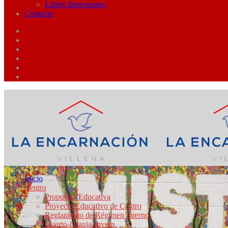
Libros Interesantes
Contacto
Inicio
Centro
Propuesta Educativa
Proyecto Educativo de Centro
Reglamento de Régimen Interno
Huerto-Granja-Invern.