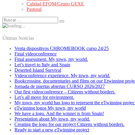
Calidad EFQM/Grupo GEXE
Pastoral
Últimas Noticias
Venta dispositivos CHROMEBOOK curso 24/25
Final videoconference
Final assessment. My town, my world.
Let’s travel to Italy and Spain
Deserted Island Survival
Videoconference experience. My town, my world.
Bookcrossing, documentaries and films on our Etwinning proje
Jornada de puertas abiertas CURSO 2026/2027
Our first videoconference – Citizens without borders.
Let’s all move for environment.
My town, my world has logo to represent the eTwinning projec
eTwinning logos My town, my world
We have a logo. And the winner is from Spain!
Presentation about My town, my world.
Creating the logo for our project Citizens without borders.
Ready to start a new eTwinning project