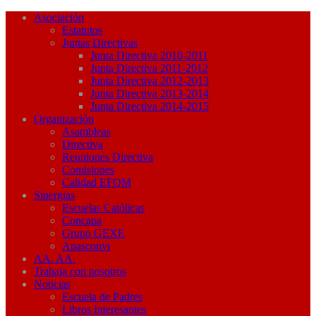
Asociación
Estatutos
Juntas Directivas
Junta Directiva 2010-2011
Junta Directiva 2011-2012
Junta Directiva 2012-2013
Junta Directiva 2013-2014
Junta Directiva 2014-2015
Organización
Asambleas
Directiva
Reuniones Directiva
Comisiones
Calidad EFQM
Sinergias
Escuelas Católicas
Concapa
Grupo GEXE
Apasconvi
AA. AA.
Trabaja con nosotros
Noticias
Escuela de Padres
Libros Interesantes