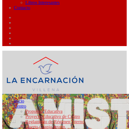
Libros Interesantes
Contacto
Inicio
Centro
Propuesta Educativa
Proyecto Educativo de Centro
Reglamento de Régimen Interno
Huerto-Granja-Invern.