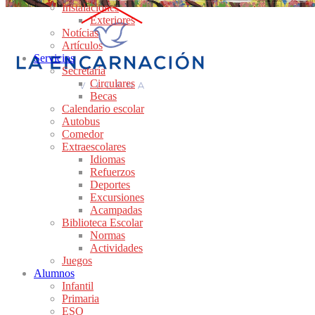
Instalaciones
Exteriores
Notícias
Artículos
Servicios
Secretaría
Circulares
Becas
Calendario escolar
Autobus
Comedor
Extraescolares
Idiomas
Refuerzos
Deportes
Excursiones
Acampadas
Biblioteca Escolar
Normas
Actividades
Juegos
Alumnos
Infantil
Primaria
ESO