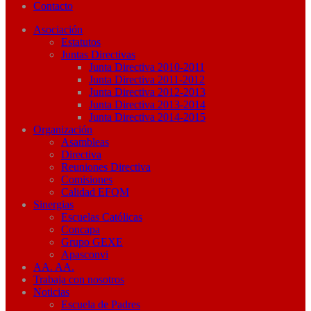
Contacto
Asociación
Estatutos
Juntas Directivas
Junta Directiva 2010-2011
Junta Directiva 2011-2012
Junta Directiva 2012-2013
Junta Directiva 2013-2014
Junta Directiva 2014-2015
Organización
Asambleas
Directiva
Reuniones Directiva
Comisiones
Calidad EFQM
Sinergias
Escuelas Católicas
Concapa
Grupo GEXE
Apasconvi
AA. AA.
Trabaja con nosotros
Noticias
Escuela de Padres