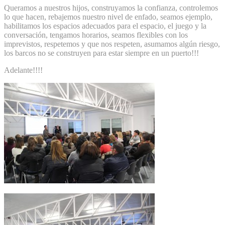
Queramos a nuestros hijos, construyamos la confianza, controlemos
lo que hacen, rebajemos nuestro nivel de enfado, seamos ejemplo,
habilitamos los espacios adecuados para el espacio, el juego y la
conversación, tengamos horarios, seamos flexibles con los
imprevistos, respetemos y que nos respeten, asumamos algún riesgo,
los barcos no se construyen para estar siempre en un puerto!!!
Adelante!!!!