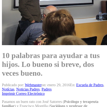
10 palabras para ayudar a tus
hijos. Lo bueno si breve, dos
veces bueno.
Publicado por:
Webmaster
on:
enero 29, 2016
En:
Escuela de Padres
,
Notícias
,
Noticias Padres
,
Padres
Imprimir
Correo Electrónico
Pasamos un buen rato con José Satorres (
Psicólogo y terapeuta
familiar
) y Francisco Montilla (
Sociólogo y profesor de