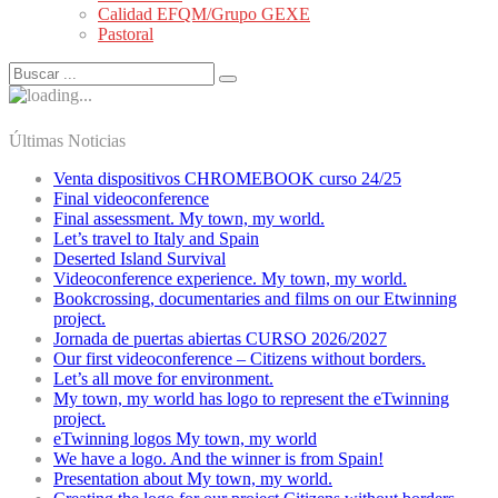
Calidad EFQM/Grupo GEXE
Pastoral
Últimas Noticias
Venta dispositivos CHROMEBOOK curso 24/25
Final videoconference
Final assessment. My town, my world.
Let’s travel to Italy and Spain
Deserted Island Survival
Videoconference experience. My town, my world.
Bookcrossing, documentaries and films on our Etwinning
project.
Jornada de puertas abiertas CURSO 2026/2027
Our first videoconference – Citizens without borders.
Let’s all move for environment.
My town, my world has logo to represent the eTwinning
project.
eTwinning logos My town, my world
We have a logo. And the winner is from Spain!
Presentation about My town, my world.