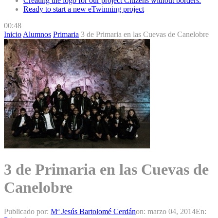
Creating the logo for our project Citizens without borders.
Ready to start a new eTwinning project
00:48
Inicio
Alumnos
Primaria
3 de Primaria en las Cuevas de Canelobre
3 de Primaria en las Cuevas de
Canelobre
Publicado por:
Mª Jesús Bartolomé Cerdán
on:
marzo 04, 2014
En: