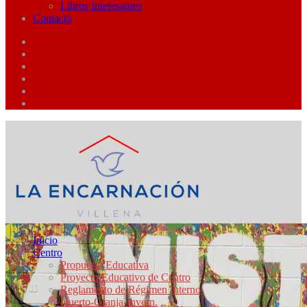
Libros Interesantes
Contacto
Inicio
Centro
Propuesta Educativa
Proyecto Educativo de Centro
Reglamento de Régimen Interno
Huerto-Granja-Invern.