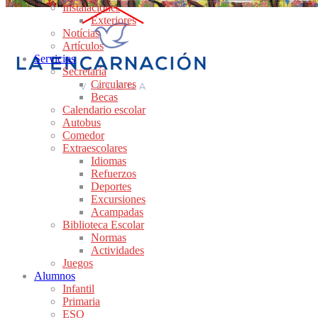
Instalaciones
Exteriores
Notícias
Artículos
Servicios
Secretaría
Circulares
Becas
Calendario escolar
Autobus
Comedor
Extraescolares
Idiomas
Refuerzos
Deportes
Excursiones
Acampadas
Biblioteca Escolar
Normas
Actividades
Juegos
Alumnos
Infantil
Primaria
ESO