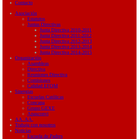
Contacto
Asociación
Estatutos
Juntas Directivas
Junta Directiva 2010-2011
Junta Directiva 2011-2012
Junta Directiva 2012-2013
Junta Directiva 2013-2014
Junta Directiva 2014-2015
Organización
Asambleas
Directiva
Reuniones Directiva
Comisiones
Calidad EFQM
Sinergias
Escuelas Católicas
Concapa
Grupo GEXE
Apasconvi
AA. AA.
Trabaja con nosotros
Noticias
Escuela de Padres