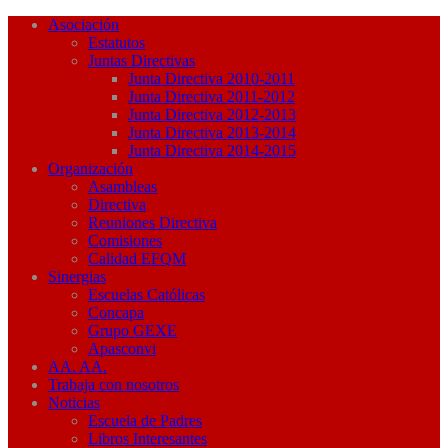
Asociación
Estatutos
Juntas Directivas
Junta Directiva 2010-2011
Junta Directiva 2011-2012
Junta Directiva 2012-2013
Junta Directiva 2013-2014
Junta Directiva 2014-2015
Organización
Asambleas
Directiva
Reuniones Directiva
Comisiones
Calidad EFQM
Sinergias
Escuelas Católicas
Concapa
Grupo GEXE
Apasconvi
AA. AA.
Trabaja con nosotros
Noticias
Escuela de Padres
Libros Interesantes