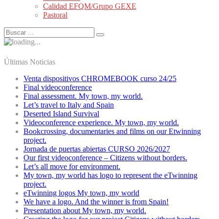
Calidad EFQM/Grupo GEXE
Pastoral
Últimas Noticias
Venta dispositivos CHROMEBOOK curso 24/25
Final videoconference
Final assessment. My town, my world.
Let’s travel to Italy and Spain
Deserted Island Survival
Videoconference experience. My town, my world.
Bookcrossing, documentaries and films on our Etwinning
project.
Jornada de puertas abiertas CURSO 2026/2027
Our first videoconference – Citizens without borders.
Let’s all move for environment.
My town, my world has logo to represent the eTwinning
project.
eTwinning logos My town, my world
We have a logo. And the winner is from Spain!
Presentation about My town, my world.