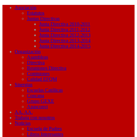
Asociación
Estatutos
Juntas Directivas
Junta Directiva 2010-2011
Junta Directiva 2011-2012
Junta Directiva 2012-2013
Junta Directiva 2013-2014
Junta Directiva 2014-2015
Organización
Asambleas
Directiva
Reuniones Directiva
Comisiones
Calidad EFQM
Sinergias
Escuelas Católicas
Concapa
Grupo GEXE
Apasconvi
AA. AA.
Trabaja con nosotros
Noticias
Escuela de Padres
Libros Interesantes