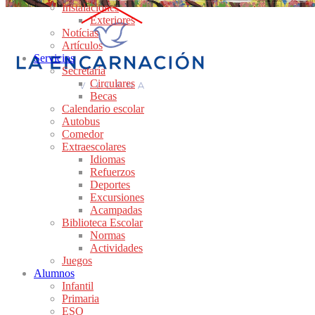
Instalaciones
Exteriores
Notícias
Artículos
Servicios
Secretaría
Circulares
Becas
Calendario escolar
Autobus
Comedor
Extraescolares
Idiomas
Refuerzos
Deportes
Excursiones
Acampadas
Biblioteca Escolar
Normas
Actividades
Juegos
Alumnos
Infantil
Primaria
ESO