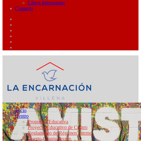
Libros Interesantes
Contacto
Inicio
Centro
Propuesta Educativa
Proyecto Educativo de Centro
Reglamento de Régimen Interno
Huerto-Granja-Invern.