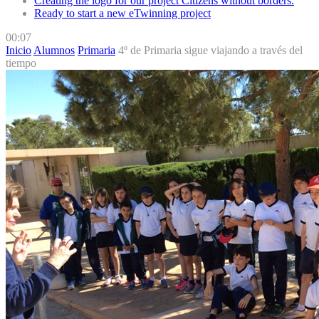
Creating the logo for our project Citizens without borders.
Ready to start a new eTwinning project
00:07
Inicio
Alumnos
Primaria
4º de Primaria sigue viajando a través del
tiempo