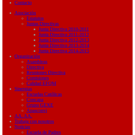
Contacto
Asociación
Estatutos
Juntas Directivas
Junta Directiva 2010-2011
Junta Directiva 2011-2012
Junta Directiva 2012-2013
Junta Directiva 2013-2014
Junta Directiva 2014-2015
Organización
Asambleas
Directiva
Reuniones Directiva
Comisiones
Calidad EFQM
Sinergias
Escuelas Católicas
Concapa
Grupo GEXE
Apasconvi
AA. AA.
Trabaja con nosotros
Noticias
Escuela de Padres