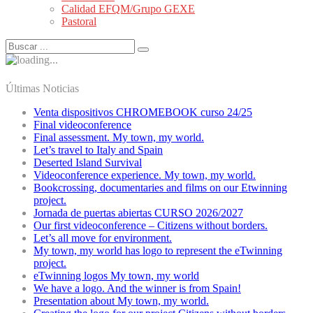
Calidad EFQM/Grupo GEXE
Pastoral
Últimas Noticias
Venta dispositivos CHROMEBOOK curso 24/25
Final videoconference
Final assessment. My town, my world.
Let’s travel to Italy and Spain
Deserted Island Survival
Videoconference experience. My town, my world.
Bookcrossing, documentaries and films on our Etwinning
project.
Jornada de puertas abiertas CURSO 2026/2027
Our first videoconference – Citizens without borders.
Let’s all move for environment.
My town, my world has logo to represent the eTwinning
project.
eTwinning logos My town, my world
We have a logo. And the winner is from Spain!
Presentation about My town, my world.