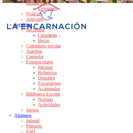
Instalaciones
Exteriores
Notícias
Artículos
Servicios
Secretaría
Circulares
Becas
Calendario escolar
Autobus
Comedor
Extraescolares
Idiomas
Refuerzos
Deportes
Excursiones
Acampadas
Biblioteca Escolar
Normas
Actividades
Juegos
Alumnos
Infantil
Primaria
ESO