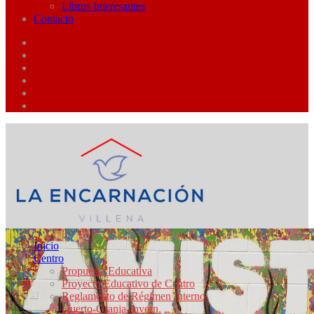
Libros Interesantes
Contacto
Inicio
Centro
Propuesta Educativa
Proyecto Educativo de Centro
Reglamento de Régimen Interno
Huerto-Granja-Invern.