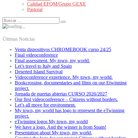
Calidad EFQM/Grupo GEXE
Pastoral
Últimas Noticias
Venta dispositivos CHROMEBOOK curso 24/25
Final videoconference
Final assessment. My town, my world.
Let’s travel to Italy and Spain
Deserted Island Survival
Videoconference experience. My town, my world.
Bookcrossing, documentaries and films on our Etwinning
project.
Jornada de puertas abiertas CURSO 2026/2027
Our first videoconference – Citizens without borders.
Let’s all move for environment.
My town, my world has logo to represent the eTwinning
project.
eTwinning logos My town, my world
We have a logo. And the winner is from Spain!
Presentation about My town, my world.