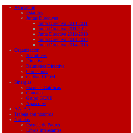
Asociación
Estatutos
Juntas Directivas
Junta Directiva 2010-2011
Junta Directiva 2011-2012
Junta Directiva 2012-2013
Junta Directiva 2013-2014
Junta Directiva 2014-2015
Organización
Asambleas
Directiva
Reuniones Directiva
Comisiones
Calidad EFQM
Sinergias
Escuelas Católicas
Concapa
Grupo GEXE
Apasconvi
AA. AA.
Trabaja con nosotros
Noticias
Escuela de Padres
Libros Interesantes