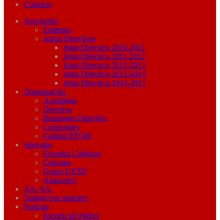
Contacto
Asociación
Estatutos
Juntas Directivas
Junta Directiva 2010-2011
Junta Directiva 2011-2012
Junta Directiva 2012-2013
Junta Directiva 2013-2014
Junta Directiva 2014-2015
Organización
Asambleas
Directiva
Reuniones Directiva
Comisiones
Calidad EFQM
Sinergias
Escuelas Católicas
Concapa
Grupo GEXE
Apasconvi
AA. AA.
Trabaja con nosotros
Noticias
Escuela de Padres