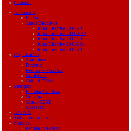
Contacto
Asociación
Estatutos
Juntas Directivas
Junta Directiva 2010-2011
Junta Directiva 2011-2012
Junta Directiva 2012-2013
Junta Directiva 2013-2014
Junta Directiva 2014-2015
Organización
Asambleas
Directiva
Reuniones Directiva
Comisiones
Calidad EFQM
Sinergias
Escuelas Católicas
Concapa
Grupo GEXE
Apasconvi
AA. AA.
Trabaja con nosotros
Noticias
Escuela de Padres