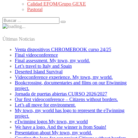
Calidad EFQM/Grupo GEXE
Pastoral
Últimas Noticias
Venta dispositivos CHROMEBOOK curso 24/25
Final videoconference
Final assessment. My town, my world.
Let’s travel to Italy and Spain
Deserted Island Survival
Videoconference experience. My town, my world.
Bookcrossing, documentaries and films on our Etwinning
project.
Jornada de puertas abiertas CURSO 2026/2027
Our first videoconference – Citizens without borders.
Let’s all move for environment.
My town, my world has logo to represent the eTwinning
project.
eTwinning logos My town, my world
We have a logo. And the winner is from Spain!
Presentation about My town, my world.