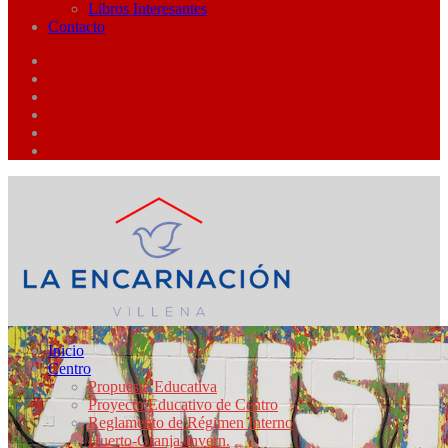
Libros Interesantes
Contacto
Inicio
Centro
Propuesta Educativa
Proyecto Educativo de Centro
Reglamento de Régimen Interno
Huerto-Granja-Invern.