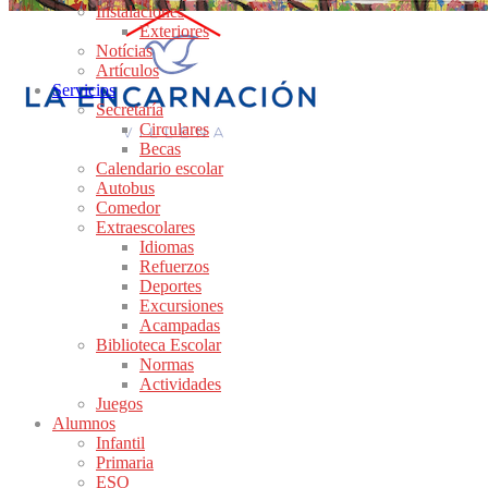
Instalaciones
Exteriores
Notícias
Artículos
Servicios
Secretaría
Circulares
Becas
Calendario escolar
Autobus
Comedor
Extraescolares
Idiomas
Refuerzos
Deportes
Excursiones
Acampadas
Biblioteca Escolar
Normas
Actividades
Juegos
Alumnos
Infantil
Primaria
ESO