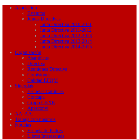
Asociación
Estatutos
Juntas Directivas
Junta Directiva 2010-2011
Junta Directiva 2011-2012
Junta Directiva 2012-2013
Junta Directiva 2013-2014
Junta Directiva 2014-2015
Organización
Asambleas
Directiva
Reuniones Directiva
Comisiones
Calidad EFQM
Sinergias
Escuelas Católicas
Concapa
Grupo GEXE
Apasconvi
AA. AA.
Trabaja con nosotros
Noticias
Escuela de Padres
Libros Interesantes