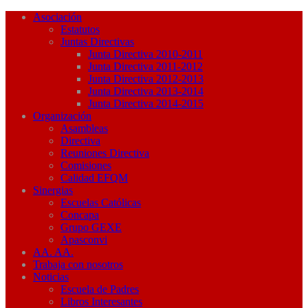
Asociación
Estatutos
Juntas Directivas
Junta Directiva 2010-2011
Junta Directiva 2011-2012
Junta Directiva 2012-2013
Junta Directiva 2013-2014
Junta Directiva 2014-2015
Organización
Asambleas
Directiva
Reuniones Directiva
Comisiones
Calidad EFQM
Sinergias
Escuelas Católicas
Concapa
Grupo GEXE
Apasconvi
AA. AA.
Trabaja con nosotros
Noticias
Escuela de Padres
Libros Interesantes