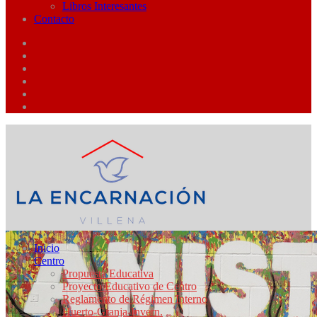
Libros Interesantes
Contacto
Inicio
Centro
Propuesta Educativa
Proyecto Educativo de Centro
Reglamento de Régimen Interno
Huerto-Granja-Invern.