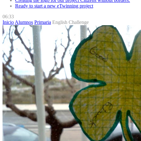
Creating the logo for our project Citizens without borders.
Ready to start a new eTwinning project
06:33
Inicio
Alumnos
Primaria
English Challenge