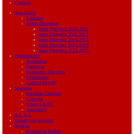
Contacto
Asociación
Estatutos
Juntas Directivas
Junta Directiva 2010-2011
Junta Directiva 2011-2012
Junta Directiva 2012-2013
Junta Directiva 2013-2014
Junta Directiva 2014-2015
Organización
Asambleas
Directiva
Reuniones Directiva
Comisiones
Calidad EFQM
Sinergias
Escuelas Católicas
Concapa
Grupo GEXE
Apasconvi
AA. AA.
Trabaja con nosotros
Noticias
Escuela de Padres