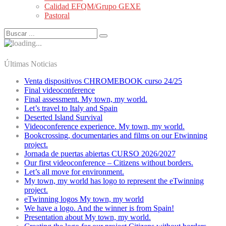
Calidad EFQM/Grupo GEXE
Pastoral
Últimas Noticias
Venta dispositivos CHROMEBOOK curso 24/25
Final videoconference
Final assessment. My town, my world.
Let’s travel to Italy and Spain
Deserted Island Survival
Videoconference experience. My town, my world.
Bookcrossing, documentaries and films on our Etwinning
project.
Jornada de puertas abiertas CURSO 2026/2027
Our first videoconference – Citizens without borders.
Let’s all move for environment.
My town, my world has logo to represent the eTwinning
project.
eTwinning logos My town, my world
We have a logo. And the winner is from Spain!
Presentation about My town, my world.