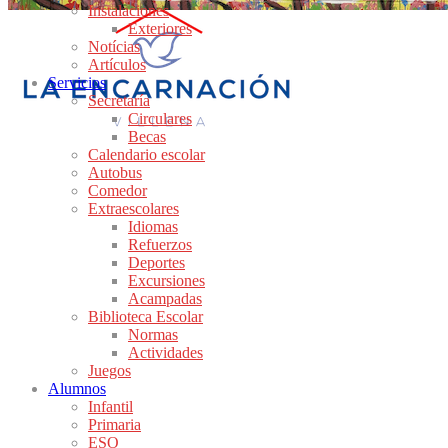
Instalaciones
Exteriores
Notícias
Artículos
Servicios
Secretaría
Circulares
Becas
Calendario escolar
Autobus
Comedor
Extraescolares
Idiomas
Refuerzos
Deportes
Excursiones
Acampadas
Biblioteca Escolar
Normas
Actividades
Juegos
Alumnos
Infantil
Primaria
ESO