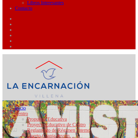
Libros Interesantes
Contacto
Inicio
Centro
Propuesta Educativa
Proyecto Educativo de Centro
Reglamento de Régimen Interno
Huerto-Granja-Invern.