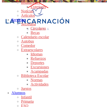
Instalaciones
Exteriores
Notícias
Artículos
Servicios
Secretaría
Circulares
Becas
Calendario escolar
Autobus
Comedor
Extraescolares
Idiomas
Refuerzos
Deportes
Excursiones
Acampadas
Biblioteca Escolar
Normas
Actividades
Juegos
Alumnos
Infantil
Primaria
ESO