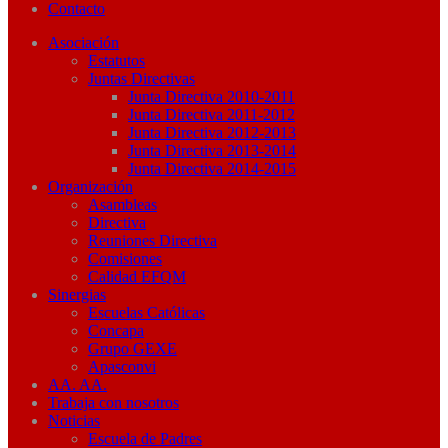
Contacto
Asociación
Estatutos
Juntas Directivas
Junta Directiva 2010-2011
Junta Directiva 2011-2012
Junta Directiva 2012-2013
Junta Directiva 2013-2014
Junta Directiva 2014-2015
Organización
Asambleas
Directiva
Reuniones Directiva
Comisiones
Calidad EFQM
Sinergias
Escuelas Católicas
Concapa
Grupo GEXE
Apasconvi
AA. AA.
Trabaja con nosotros
Noticias
Escuela de Padres