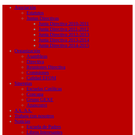
Asociación
Estatutos
Juntas Directivas
Junta Directiva 2010-2011
Junta Directiva 2011-2012
Junta Directiva 2012-2013
Junta Directiva 2013-2014
Junta Directiva 2014-2015
Organización
Asambleas
Directiva
Reuniones Directiva
Comisiones
Calidad EFQM
Sinergias
Escuelas Católicas
Concapa
Grupo GEXE
Apasconvi
AA. AA.
Trabaja con nosotros
Noticias
Escuela de Padres
Libros Interesantes