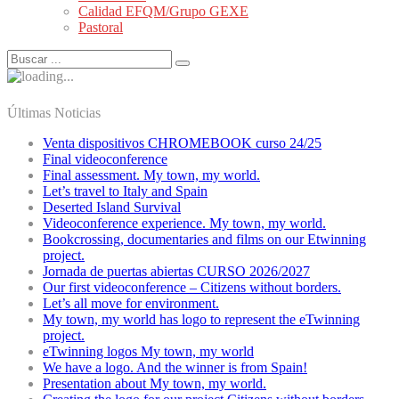
Calidad EFQM/Grupo GEXE
Pastoral
Últimas Noticias
Venta dispositivos CHROMEBOOK curso 24/25
Final videoconference
Final assessment. My town, my world.
Let’s travel to Italy and Spain
Deserted Island Survival
Videoconference experience. My town, my world.
Bookcrossing, documentaries and films on our Etwinning
project.
Jornada de puertas abiertas CURSO 2026/2027
Our first videoconference – Citizens without borders.
Let’s all move for environment.
My town, my world has logo to represent the eTwinning
project.
eTwinning logos My town, my world
We have a logo. And the winner is from Spain!
Presentation about My town, my world.