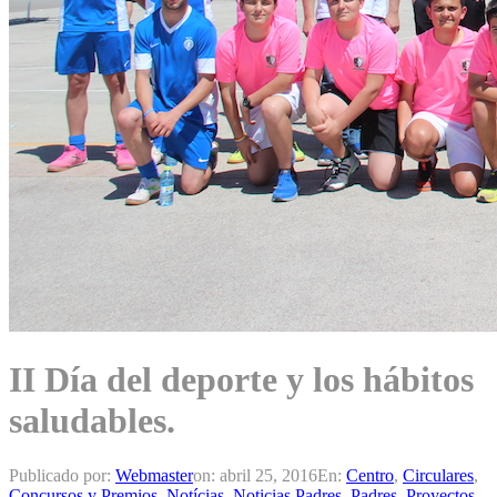
II Día del deporte y los hábitos
saludables.
Publicado por:
Webmaster
on:
abril 25, 2016
En:
Centro
,
Circulares
,
Concursos y Premios
,
Notícias
,
Noticias Padres
,
Padres
,
Proyectos
,