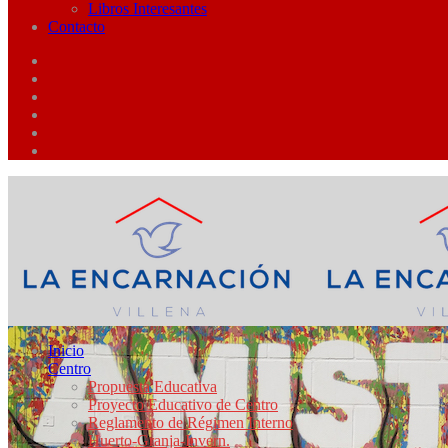
Libros Interesantes
Contacto
Inicio
Centro
Propuesta Educativa
Proyecto Educativo de Centro
Reglamento de Régimen Interno
Huerto-Granja-Invern.