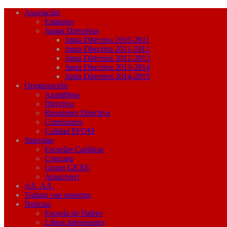
Asociación
Estatutos
Juntas Directivas
Junta Directiva 2010-2011
Junta Directiva 2011-2012
Junta Directiva 2012-2013
Junta Directiva 2013-2014
Junta Directiva 2014-2015
Organización
Asambleas
Directiva
Reuniones Directiva
Comisiones
Calidad EFQM
Sinergias
Escuelas Católicas
Concapa
Grupo GEXE
Apasconvi
AA. AA.
Trabaja con nosotros
Noticias
Escuela de Padres
Libros Interesantes