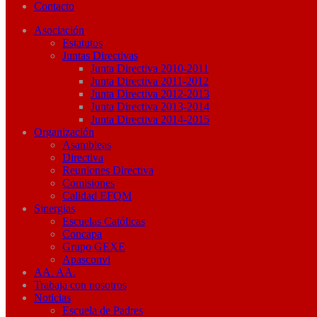
Contacto
Asociación
Estatutos
Juntas Directivas
Junta Directiva 2010-2011
Junta Directiva 2011-2012
Junta Directiva 2012-2013
Junta Directiva 2013-2014
Junta Directiva 2014-2015
Organización
Asambleas
Directiva
Reuniones Directiva
Comisiones
Calidad EFQM
Sinergias
Escuelas Católicas
Concapa
Grupo GEXE
Apasconvi
AA. AA.
Trabaja con nosotros
Noticias
Escuela de Padres