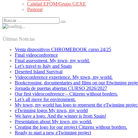
Calidad EFQM/Grupo GEXE
Pastoral
Últimas Noticias
Venta dispositivos CHROMEBOOK curso 24/25
Final videoconference
Final assessment. My town, my world.
Let’s travel to Italy and Spain
Deserted Island Survival
Videoconference experience. My town, my world.
Bookcrossing, documentaries and films on our Etwinning proje
Jornada de puertas abiertas CURSO 2026/2027
Our first videoconference – Citizens without borders.
Let’s all move for environment.
My town, my world has logo to represent the eTwinning projec
eTwinning logos My town, my world
We have a logo. And the winner is from Spain!
Presentation about My town, my world.
Creating the logo for our project Citizens without borders.
Ready to start a new eTwinning project