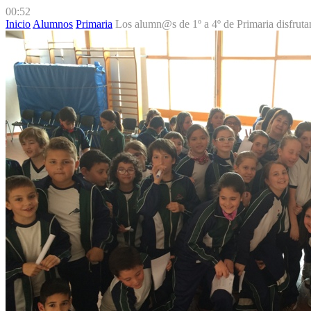
00:52
Inicio
Alumnos
Primaria
Los alumn@s de 1º a 4º de Primaria disfruta