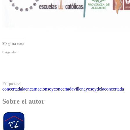
Me gusta esto:
Cargando...
Etiquetas:
concertada
laencarnacion
soyconcertada
villena
yosoydelaconcertada
Sobre el autor