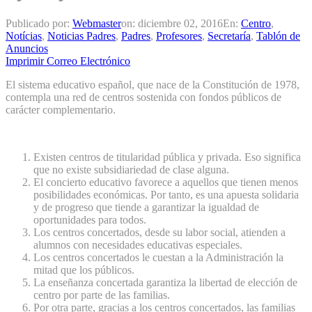
Publicado por:
Webmaster
on:
diciembre 02, 2016
En:
Centro
,
Notícias
,
Noticias Padres
,
Padres
,
Profesores
,
Secretaría
,
Tablón de
Anuncios
Imprimir
Correo Electrónico
El sistema educativo español, que nace de la Constitución de 1978,
contempla una red de centros sostenida con fondos públicos de
carácter complementario.
Existen centros de titularidad pública y privada. Eso significa
que no existe subsidiariedad de clase alguna.
El concierto educativo favorece a aquellos que tienen menos
posibilidades económicas. Por tanto, es una apuesta solidaria
y de progreso que tiende a garantizar la igualdad de
oportunidades para todos.
Los centros concertados, desde su labor social, atienden a
alumnos con necesidades educativas especiales.
Los centros concertados le cuestan a la Administración la
mitad que los públicos.
La enseñanza concertada garantiza la libertad de elección de
centro por parte de las familias.
Por otra parte, gracias a los centros concertados, las familias