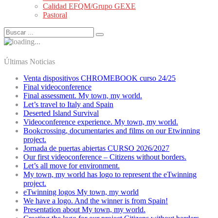
Calidad EFQM/Grupo GEXE
Pastoral
Últimas Noticias
Venta dispositivos CHROMEBOOK curso 24/25
Final videoconference
Final assessment. My town, my world.
Let’s travel to Italy and Spain
Deserted Island Survival
Videoconference experience. My town, my world.
Bookcrossing, documentaries and films on our Etwinning
project.
Jornada de puertas abiertas CURSO 2026/2027
Our first videoconference – Citizens without borders.
Let’s all move for environment.
My town, my world has logo to represent the eTwinning
project.
eTwinning logos My town, my world
We have a logo. And the winner is from Spain!
Presentation about My town, my world.