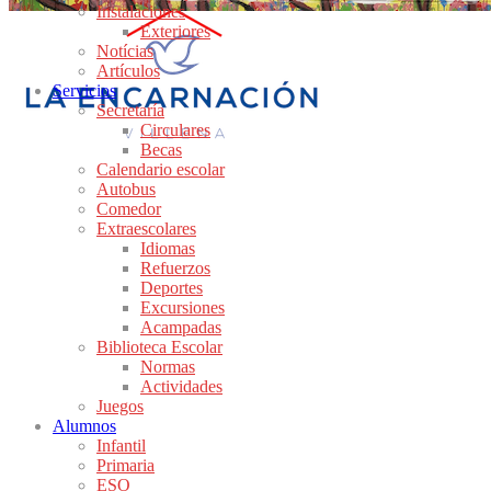
Instalaciones
Exteriores
Notícias
Artículos
Servicios
Secretaría
Circulares
Becas
Calendario escolar
Autobus
Comedor
Extraescolares
Idiomas
Refuerzos
Deportes
Excursiones
Acampadas
Biblioteca Escolar
Normas
Actividades
Juegos
Alumnos
Infantil
Primaria
ESO