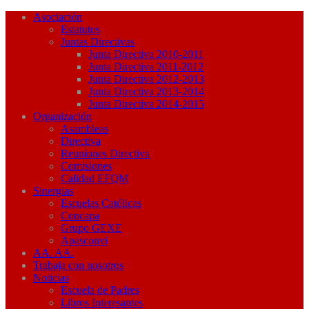
Asociación
Estatutos
Juntas Directivas
Junta Directiva 2010-2011
Junta Directiva 2011-2012
Junta Directiva 2012-2013
Junta Directiva 2013-2014
Junta Directiva 2014-2015
Organización
Asambleas
Directiva
Reuniones Directiva
Comisiones
Calidad EFQM
Sinergias
Escuelas Católicas
Concapa
Grupo GEXE
Apasconvi
AA. AA.
Trabaja con nosotros
Noticias
Escuela de Padres
Libros Interesantes