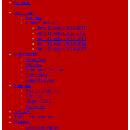
Contacto
Asociación
Estatutos
Juntas Directivas
Junta Directiva 2010-2011
Junta Directiva 2011-2012
Junta Directiva 2012-2013
Junta Directiva 2013-2014
Junta Directiva 2014-2015
Organización
Asambleas
Directiva
Reuniones Directiva
Comisiones
Calidad EFQM
Sinergias
Escuelas Católicas
Concapa
Grupo GEXE
Apasconvi
AA. AA.
Trabaja con nosotros
Noticias
Escuela de Padres