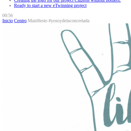
Creating the logo for our project Citizens without borders.
Ready to start a new eTwinning project
00:56
Inicio
Centro
Manifiesto #yosoydelaconcertada