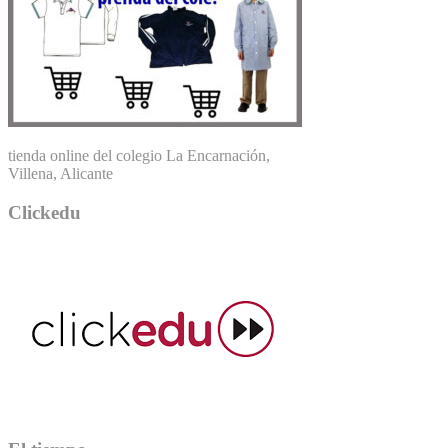
tienda online del colegio La Encarnación,
Villena, Alicante
Clickedu