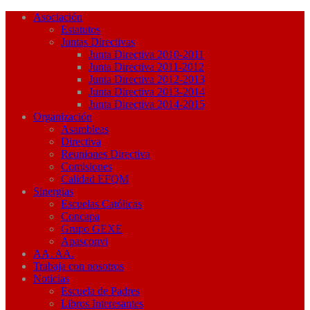
Asociación
Estatutos
Juntas Directivas
Junta Directiva 2010-2011
Junta Directiva 2011-2012
Junta Directiva 2012-2013
Junta Directiva 2013-2014
Junta Directiva 2014-2015
Organización
Asambleas
Directiva
Reuniones Directiva
Comisiones
Calidad EFQM
Sinergias
Escuelas Católicas
Concapa
Grupo GEXE
Apasconvi
AA. AA.
Trabaja con nosotros
Noticias
Escuela de Padres
Libros Interesantes