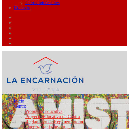
Libros Interesantes
Contacto
Inicio
Centro
Propuesta Educativa
Proyecto Educativo de Centro
Reglamento de Régimen Interno
Huerto-Granja-Invern.