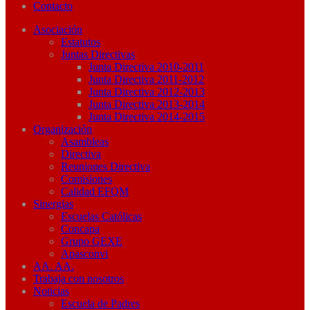
Contacto
Asociación
Estatutos
Juntas Directivas
Junta Directiva 2010-2011
Junta Directiva 2011-2012
Junta Directiva 2012-2013
Junta Directiva 2013-2014
Junta Directiva 2014-2015
Organización
Asambleas
Directiva
Reuniones Directiva
Comisiones
Calidad EFQM
Sinergias
Escuelas Católicas
Concapa
Grupo GEXE
Apasconvi
AA. AA.
Trabaja con nosotros
Noticias
Escuela de Padres