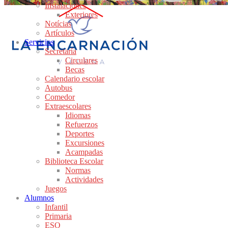
Instalaciones
Exteriores
Notícias
Artículos
Servicios
Secretaría
Circulares
Becas
Calendario escolar
Autobus
Comedor
Extraescolares
Idiomas
Refuerzos
Deportes
Excursiones
Acampadas
Biblioteca Escolar
Normas
Actividades
Juegos
Alumnos
Infantil
Primaria
ESO