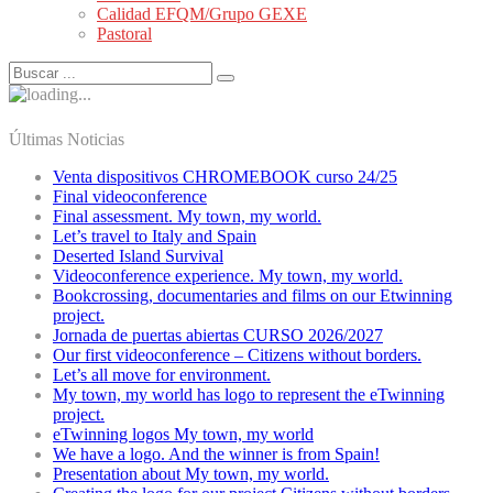
Calidad EFQM/Grupo GEXE
Pastoral
Últimas Noticias
Venta dispositivos CHROMEBOOK curso 24/25
Final videoconference
Final assessment. My town, my world.
Let’s travel to Italy and Spain
Deserted Island Survival
Videoconference experience. My town, my world.
Bookcrossing, documentaries and films on our Etwinning
project.
Jornada de puertas abiertas CURSO 2026/2027
Our first videoconference – Citizens without borders.
Let’s all move for environment.
My town, my world has logo to represent the eTwinning
project.
eTwinning logos My town, my world
We have a logo. And the winner is from Spain!
Presentation about My town, my world.