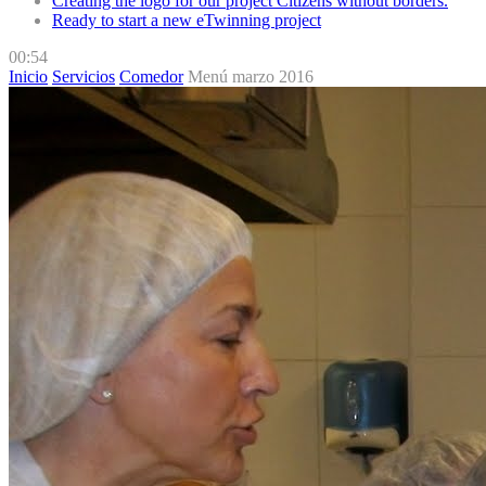
Creating the logo for our project Citizens without borders.
Ready to start a new eTwinning project
00:54
Inicio
Servicios
Comedor
Menú marzo 2016